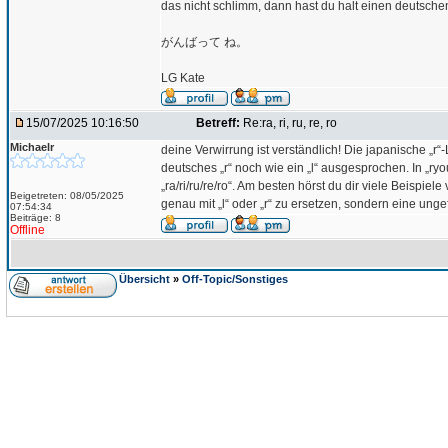
das nicht schlimm, dann hast du halt einen deutschen
がんばって ね。
LG Kate
15/07/2025 10:16:50
Betreff:
Re:ra, ri, ru, re, ro
Michaelr
deine Verwirrung ist verständlich! Die japanische „r“-
deutsches „r“ noch wie ein „l“ ausgesprochen. In „ryo
„ra/ri/ru/re/ro“. Am besten hörst du dir viele Beispiel
Beigetreten: 08/05/2025
genau mit „l“ oder „r“ zu ersetzen, sondern eine ung
07:54:34
Beiträge: 8
Offline
Übersicht
»
Off-Topic/Sonstiges