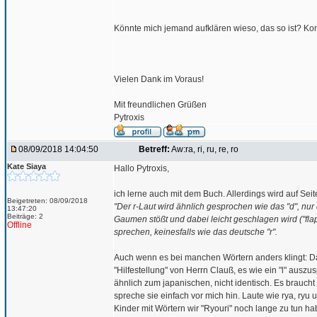
Könnte mich jemand aufklären wieso, das so ist? Konnt
Vielen Dank im Voraus!
Mit freundlichen Grüßen
Pytroxis
08/09/2018 14:04:50
Betreff:
Aw:ra, ri, ru, re, ro
Kate Siaya
Hallo Pytroxis,
ich lerne auch mit dem Buch. Allerdings wird auf Seit
Beigetreten: 08/09/2018
"Der r-Laut wird ähnlich gesprochen wie das "d", nu
13:47:20
Beiträge: 2
Gaumen stößt und dabei leicht geschlagen wird ("flapp
Offline
sprechen, keinesfalls wie das deutsche "r".
Auch wenn es bei manchen Wörtern anders klingt: D
"Hilfestellung" von Herrn Clauß, es wie ein "l" ausz
ähnlich zum japanischen, nicht identisch. Es brauc
spreche sie einfach vor mich hin. Laute wie rya, ryu
Kinder mit Wörtern wir "Ryouri" noch lange zu tun hab