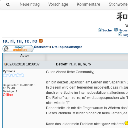
Neueintrag
Vorschläge
Kommentare
Stichworte
W
Suche
Neues
Reg
ra, ri, ru, re, ro
Übersicht
»
Off-Topic/Sonstiges
Autor
02/08/2018 18:38:07
Betreff:
ra, ri, ru, re, ro
Pytroxis
Guten Abend liebe Community,
ich bin derzeit Japanisch am Lernen mit "Japanisch Sch
Beigetreten: 02/08/2018
In diesem wird dem lernenden mit geteilt, dass im Japan
18:27:48
Beiträge: 1
durch eine Suche im Internet bestätigen, allerdings b
Offline
Die Reihe "ra, ri, ru, re, ro" wird ausgesprochen wie 
nicht wie ein "l".
Daher stelle ich mir die Frage warum in Wörtern das "r
Dieses Problem ist leider hinderlich beim Lernen, 
Kann das leider mein Problem nicht ganz erklären