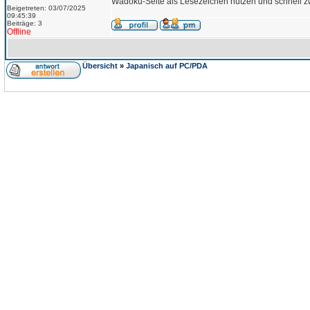
Wadoku-Seite als Lesezeichen nutzen und schnell 
Beigetreten: 03/07/2025
09:45:39
Beiträge: 3
Offline
Übersicht
»
Japanisch auf PC/PDA