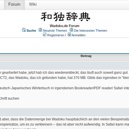
Forum
Wiki
Wadoku.de Forum
Suche
Neueste Themen
Die heissesten Themen
Registrieren
/
Anmelden
Beitrag
 gearbeitet habe, jetzt hab ich das wiederentdeckt, das läuft auch soweit ganz gut.
DICT2, das Wadoku, das ich gefunden habe, hat 370 MB. Gibts das irgendwo in "klei
Deutsch-Japanisches Wörterbuch in irgendeinen Bookreader/PDF reader/ Safari int
hrift suchen
iß aber, dass die Datenmenge bei Wadoku hauptsächlich an den vielen Beispielsätzen
pielsätze, um es zu verkleinern – das ist aber recht aufwendig. In Safari kann man 