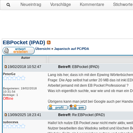
Neueintrag
Vorschläge
Kommentare
Stichworte
EBPocket (IPAD)
Übersicht
»
Japanisch auf PC/PDA
Autor
19/02/2018 10:52:47
Betreff:
EBPocket (IPAD)
PeterGe
Lang ists her, dass ich mit den Epwing Wörterbüchern
Frage: Die App selbst hat unter 20 MB das ist inkl.E
Arbeitet jemand mit dem EB Pocket Professional ?
Beigetreten: 19/02/2018
Was ich eigentlich suchte, war wie und ob man ein 
10:31:54
Beiträge: 1
Offline
Übrigens kann man jetzt bei Google auch per Handsc
13/09/2025 18:23:41
Betreff:
Re:EBPocket (IPAD)
suboceva
Hallo! Ich nutze EB Pocket zwar nicht mehr aktiv, we
Nutzer bearbeiten das Wadoku selbst und löschen Beis