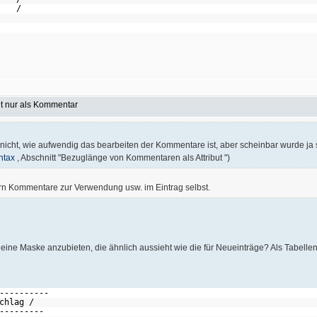
○ /
t nur als Kommentar
 nicht, wie aufwendig das bearbeiten der Kommentare ist, aber scheinbar wurde j
ntax
, Abschnitt "Bezuglänge von Kommentaren als Attribut ")
n Kommentare zur Verwendung usw. im Eintrag selbst.
eine Maske anzubieten, die ähnlich aussieht wie die für Neueinträge? Als Tabelle
----------
schlag /
---------