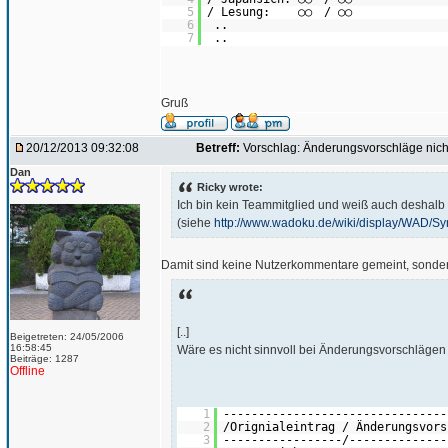
5
/ Lesung: ○○ / ○
6
..
7
..
Gruß
20/12/2013 09:32:08
Betreff:
Vorschlag: Änderungsvorschläge nich
Dan
Ricky wrote:
Ich bin kein Teammitglied und weiß auch deshalb
(siehe
http://www.wadoku.de/wiki/display/WAD/Sy
Damit sind keine Nutzerkommentare gemeint, sonder
[..]
Beigetreten: 24/05/2006
16:58:45
Wäre es nicht sinnvoll bei Änderungsvorschlägen 
Beiträge: 1287
Offline
1
--------------------------------
2
/Orignialeintrag / Änderungsvor
3
-----------------/--------------