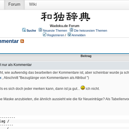
Forum
Wiki
Wadoku.de Forum
Suche
Neueste Themen
Die heissesten Themen
Registrieren
/
Anmelden
mmentar
Beitrag
t nur als Kommentar
cht, wie aufwendig das bearbeiten der Kommentare ist, aber scheinbar wurde ja s
x
, Abschnitt "Bezuglänge von Kommentaren als Attribut ")
 es sich doch jeder merken kann, dann ist ja gut...
ich nicht.
e Maske anzubieten, die ähnlich aussieht wie die für Neueinträge? Als Tabellenvo
--------
hlag /
-------
○ /