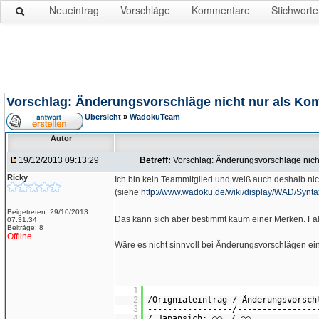
Neueintrag
Vorschläge
Kommentare
Stichworte
Vorschlag: Änderungsvorschläge nicht nur als Ko
Übersicht
»
WadokuTeam
Autor
19/12/2013 09:13:29
Betreff:
Vorschlag: Änderungsvorschläge nich
Ricky
Ich bin kein Teammitglied und weiß auch deshalb ni
(siehe
http://www.wadoku.de/wiki/display/WAD/Synta
Beigetreten: 29/10/2013
Das kann sich aber bestimmt kaum einer Merken. Falls
07:31:34
Beiträge: 8
Offline
Wäre es nicht sinnvoll bei Änderungsvorschlägen ein
1
----------------------------------
2
/Orignialeintrag / Änderungsvorsc
3
-----------------/----------------
4
/ Japansich: ○○ / ○