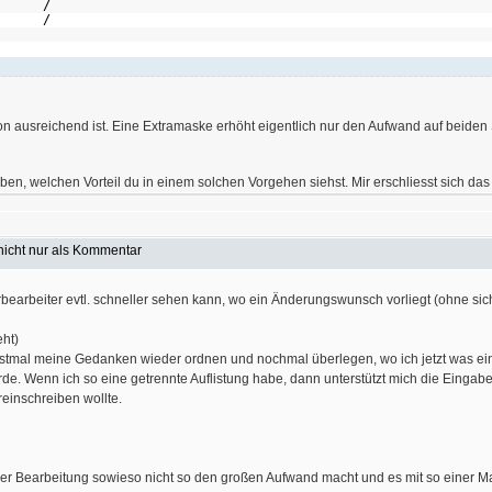
○○ /
○○ /
ion ausreichend ist. Eine Extramaske erhöht eigentlich nur den Aufwand auf beide
ben, welchen Vorteil du in einem solchen Vorgehen siehst. Mir erschliesst sich das 
nicht nur als Kommentar
bearbeiter evtl. schneller sehen kann, wo ein Änderungswunsch vorliegt (ohne sich 
eht)
tmal meine Gedanken wieder ordnen und nochmal überlegen, wo ich jetzt was eint
ürde. Wenn ich so eine getrennte Auflistung habe, dann unterstützt mich die Ein
reinschreiben wollte.
 der Bearbeitung sowieso nicht so den großen Aufwand macht und es mit so einer Mas