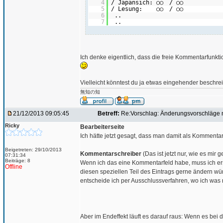
4
/ Japansich: ○○ / 
5
/ Lesung: ○○ / 
6
..
7
..
Ich denke eigentlich, dass die freie Kommentarfunkt
Vielleicht könntest du ja etwas eingehender beschrei
無知の知
21/12/2013 09:05:45
Betreff:
Re:Vorschlag: Änderungsvorschläge 
Ricky
Bearbeiterseite
Ich hätte jetzt gesagt, dass man damit als Kommentar
Beigetreten: 29/10/2013
Kommentarschreiber
(Das ist jetzt nur, wie es mir g
07:31:34
Beiträge: 8
Wenn ich das eine Kommentarfeld habe, muss ich ers
Offline
diesen speziellen Teil des Eintrags gerne ändern w
entscheide ich per Ausschlussverfahren, wo ich was 
Aber im Endeffekt läuft es darauf raus: Wenn es bei