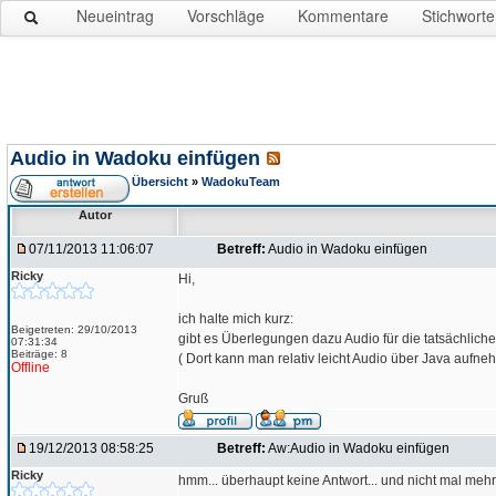
Neueintrag
Vorschläge
Kommentare
Stichworte
Audio in Wadoku einfügen
Übersicht
»
WadokuTeam
Autor
07/11/2013 11:06:07
Betreff:
Audio in Wadoku einfügen
Ricky
Hi,
ich halte mich kurz:
Beigetreten: 29/10/2013
gibt es Überlegungen dazu Audio für die tatsächlich
07:31:34
Beiträge: 8
( Dort kann man relativ leicht Audio über Java aufn
Offline
Gruß
19/12/2013 08:58:25
Betreff:
Aw:Audio in Wadoku einfügen
Ricky
hmm... überhaupt keine Antwort... und nicht mal mehr