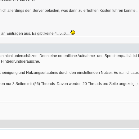
ch allerdings den Server belasten, was dann zu erhöhten Kosten führen könnte..
n Einträgen aus. Es gibt keine 4., 5.,6.,...
an nicht unterschätzen. Denn eine ordentliche Aufnahme- und Sprecherqualität ist
 Hintergrundgeräusche.
cheinigung und Nutzungserlaubnis durch den einstellenden Nutzer. Es ist nicht a
ben nur 3 Seiten mit (56) Threads. Davon werden 20 Threads pro Seite angezeigt, erg