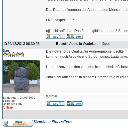
Das Datenaufkommen der Audiodateien könnte natürli
Lizenzaspekte....?
(@nicht auffinbar: Das Forum gibt immer nur 3 Seiten a
26/12/2013 08:30:53
Betreff:
Audio in Wadoku einfügen
Dan
Die notwendige Qualität für Audioequipment sollte m
kommen noch Aspekte wie Sprechtempo, Lautstärke,
Unter Lizenzaspekten verstehe ich die Herkunftsbes
Zum nicht auffindbar, in diesem Unterforum gibt es e
無知の知
Beigetreten: 24/05/2006
16:58:45
Beiträge: 1287
Offline
Übersicht
»
WadokuTeam