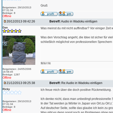
Gruß
Beigetreten: 29/10/2013
07:31:34
Beiträge: 8
Offline
20/12/2013 09:42:26
Betreff:
Audio in Wadoku einfügen
Dan
Was meinst du mit nicht auffindbar? Vor einiger Zeit
Was den Vorschlag angeht, die Idee ist sicher für vi
schließlich möglichst von professionellen Sprecher
無知の知
Beigetreten: 24/05/2006
16:58:45
Beiträge: 1287
Offline
21/12/2013 09:25:38
Betreff:
Re:Audio in Wadoku einfügen
Ricky
Ich freue mich über die doch positive Rückmeldung.
Ich denke nicht, dass man unbedingt professionelle 
Beigetreten: 29/10/2013
In der Tat werden ja Wörter in Japan von Ort zu Ort 
07:31:34
Beiträge: 8
Auf deutscher Seite, sollte das glaube ich kein zu 
Offline
Was gibt es denn sonst noch an Problemen ohne pro