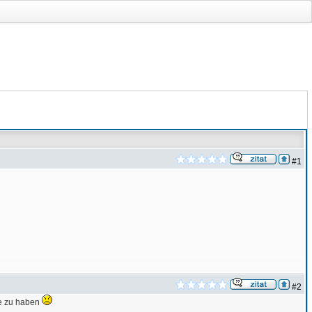
#1
#2
se zu haben