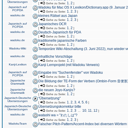
Übersetzungen
1
2
[
Gehe zu Seite:
,
]
Japanisch auf
Wadoku für Mac OS X Lexikon/Dictionary.app (9. Januar 
PC/PDA
1
2
3
[
Gehe zu Seite:
,
,
]
wadoku.de
kleines Rätsel aus Japan
1
2
3
[
Gehe zu Seite:
,
,
]
Japanisch auf
Japanisches OCR
PC/PDA
1
2
[
Gehe zu Seite:
,
]
wadoku.de
Deutsch-Japanisch für PDA
1
2
[
Gehe zu Seite:
,
]
wadoku.de
traditionelle japanische Farben
1
2
[
Gehe zu Seite:
,
]
Wadoku-Wiki
Temporäre Wiki-Abschaltung (3. Juni 2022), nun wieder v
wadoku.de
inhaltliche Vorschläge
1
2
[
Gehe zu Seite:
,
]
Kanji-Lexikon
Kanji Lernprojekt (mit Wadoku Verweis)
Japanisch auf
Eingabe ins "Suchenfenster" von Wadoku
PC/PDA
1
2
[
Gehe zu Seite:
,
]
Japanische
Die Bildung der TE-Form der Verben (Ombin-Form 音便形
Grammatik
1
2
[
Gehe zu Seite:
,
]
Japanische
die neuen Joyo-Kanjis?
Grammatik
1
2
[
Gehe zu Seite:
,
]
Japanisch-Deutsche
"Übersetzung"
Übersetzungen
1
2
3
4
5
6
[
Gehe zu Seite:
,
,
,
,
,
]
Japanisch-Deutsche
Übersetzungskorrektur bitte
Übersetzungen
1
2
3
10
11
12
[
Gehe zu Seite:
,
,
...
,
,
]
wadoku.de
watashi wa = "わたしは"?
1
2
3
[
Gehe zu Seite:
,
,
]
WadokuTeam
Falscher Pitch-Pattern/Accent-Index bei diversen Wörtern