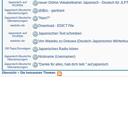
Japanisch auf
neuer Online Vokabeltrainer Japanisch - Deutsch für JLPT
PC/PDA
Japanisch-Deutsche
頑張れ - ganbare
Übersetzungen
Japanisch-Deutsche
"Nani?"
Übersetzungen
wadoku.de
Download - EDICT File
Japanisch auf
Japanischen Text schreiben
PC/PDA
wadoku.de
Von Wadoku zu Dokuwa (Deutsch-Japanisches Wörterbu
Off-Topic/Sonstiges
Japanisches Radio hören
Japanisch-Deutsche
Nickname (Usernamen)
Übersetzungen
Japanisch-Deutsche
"Danke für alles, hab dich lieb." auf japanisch
Übersetzungen
»
Übersicht
Die heissesten Themen