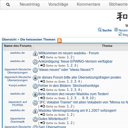
Neueintrag
Vorschläge
Kommentare
Stichworte
W
Suche
Neues
Reg
»
Übersicht
Die heissesten Themen
Name des Forums
Thema
wadoku.de
Willkommen im neuen wadoku - Forum
1
2
[
Gehe zu Seite:
,
]
wadoku.de
Ankündigung: Neue EPWING-Version verfügbar
1
2
3
[
Gehe zu Seite:
,
,
]
Japanisch-Deutsche
"etwas neues" oder "etwas Neues"?
Übersetzungen
Japanisch-Deutsche
In dieses Forum bitte alle Übersetzungsfragen posten
Übersetzungen
1
2
3
4
[
Gehe zu Seite:
,
,
,
]
Kanji-Lexikon
Fehler in den Bildern: Strichreihenfolge
1
2
3
4
[
Gehe zu Seite:
,
,
,
]
wadoku.de
Beta Version des neuen Wadoku zum Testen!
1
2
3
8
9
10
[
Gehe zu Seite:
,
,
...
,
,
]
Japanisch auf
"JFC Vokabel Trainer" mit allen Vokabeln von "Minna no 
PC/PDA
1
2
[
Gehe zu Seite:
,
]
wadoku.de
Wadoku-Vereinsgründung am 9.1.2007 vollzogen!
1
2
[
Gehe zu Seite:
,
]
Japanische
Gutes Wörterbuch?
Grammatik
1
2
[
Gehe zu Seite:
,
]
Japanisch-Deutsche
Satz Übersetzung