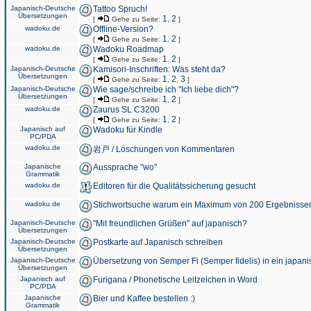
Japanisch-Deutsche
Tattoo Spruch!
Übersetzungen
1
2
[
Gehe zu Seite:
,
]
wadoku.de
Offline-Version?
1
2
[
Gehe zu Seite:
,
]
wadoku.de
Wadoku Roadmap
1
2
[
Gehe zu Seite:
,
]
Japanisch-Deutsche
Kamisori-Inschriften: Was steht da?
Übersetzungen
1
2
3
[
Gehe zu Seite:
,
,
]
Japanisch-Deutsche
Wie sage/schreibe ich "Ich liebe dich"?
Übersetzungen
1
2
[
Gehe zu Seite:
,
]
wadoku.de
Zaurus SL C3200
1
2
[
Gehe zu Seite:
,
]
Japanisch auf
Wadoku für Kindle
PC/PDA
wadoku.de
岩戸 / Löschungen von Kommentaren
Japanische
Aussprache "wo"
Grammatik
wadoku.de
Editoren für die Qualitätssicherung gesucht
wadoku.de
Stichwortsuche warum ein Maximum von 200 Ergebnisse
Japanisch-Deutsche
"Mit freundlichen Grüßen" auf japanisch?
Übersetzungen
Japanisch-Deutsche
Postkarte auf Japanisch schreiben
Übersetzungen
Japanisch-Deutsche
Übersetzung von Semper Fi (Semper fidelis) in ein japani
Übersetzungen
Japanisch auf
Furigana / Phonetische Leitzeichen in Word
PC/PDA
Japanische
Bier und Kaffee bestellen :)
Grammatik