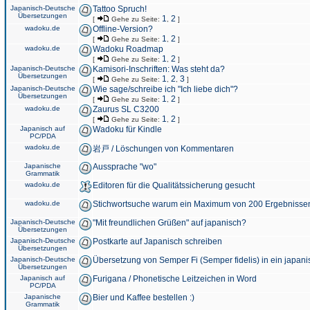
Japanisch-Deutsche
Tattoo Spruch!
Übersetzungen
1
2
[
Gehe zu Seite:
,
]
wadoku.de
Offline-Version?
1
2
[
Gehe zu Seite:
,
]
wadoku.de
Wadoku Roadmap
1
2
[
Gehe zu Seite:
,
]
Japanisch-Deutsche
Kamisori-Inschriften: Was steht da?
Übersetzungen
1
2
3
[
Gehe zu Seite:
,
,
]
Japanisch-Deutsche
Wie sage/schreibe ich "Ich liebe dich"?
Übersetzungen
1
2
[
Gehe zu Seite:
,
]
wadoku.de
Zaurus SL C3200
1
2
[
Gehe zu Seite:
,
]
Japanisch auf
Wadoku für Kindle
PC/PDA
wadoku.de
岩戸 / Löschungen von Kommentaren
Japanische
Aussprache "wo"
Grammatik
wadoku.de
Editoren für die Qualitätssicherung gesucht
wadoku.de
Stichwortsuche warum ein Maximum von 200 Ergebnisse
Japanisch-Deutsche
"Mit freundlichen Grüßen" auf japanisch?
Übersetzungen
Japanisch-Deutsche
Postkarte auf Japanisch schreiben
Übersetzungen
Japanisch-Deutsche
Übersetzung von Semper Fi (Semper fidelis) in ein japani
Übersetzungen
Japanisch auf
Furigana / Phonetische Leitzeichen in Word
PC/PDA
Japanische
Bier und Kaffee bestellen :)
Grammatik