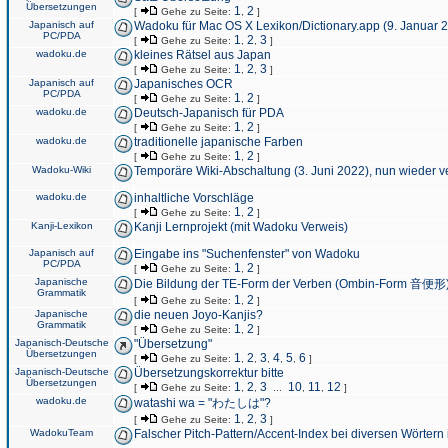
Übersetzungen
1
2
[
Gehe zu Seite:
,
]
Japanisch auf
Wadoku für Mac OS X Lexikon/Dictionary.app (9. Januar 
PC/PDA
1
2
3
[
Gehe zu Seite:
,
,
]
wadoku.de
kleines Rätsel aus Japan
1
2
3
[
Gehe zu Seite:
,
,
]
Japanisch auf
Japanisches OCR
PC/PDA
1
2
[
Gehe zu Seite:
,
]
wadoku.de
Deutsch-Japanisch für PDA
1
2
[
Gehe zu Seite:
,
]
wadoku.de
traditionelle japanische Farben
1
2
[
Gehe zu Seite:
,
]
Wadoku-Wiki
Temporäre Wiki-Abschaltung (3. Juni 2022), nun wieder v
wadoku.de
inhaltliche Vorschläge
1
2
[
Gehe zu Seite:
,
]
Kanji-Lexikon
Kanji Lernprojekt (mit Wadoku Verweis)
Japanisch auf
Eingabe ins "Suchenfenster" von Wadoku
PC/PDA
1
2
[
Gehe zu Seite:
,
]
Japanische
Die Bildung der TE-Form der Verben (Ombin-Form 音便形
Grammatik
1
2
[
Gehe zu Seite:
,
]
Japanische
die neuen Joyo-Kanjis?
Grammatik
1
2
[
Gehe zu Seite:
,
]
Japanisch-Deutsche
"Übersetzung"
Übersetzungen
1
2
3
4
5
6
[
Gehe zu Seite:
,
,
,
,
,
]
Japanisch-Deutsche
Übersetzungskorrektur bitte
Übersetzungen
1
2
3
10
11
12
[
Gehe zu Seite:
,
,
...
,
,
]
wadoku.de
watashi wa = "わたしは"?
1
2
3
[
Gehe zu Seite:
,
,
]
WadokuTeam
Falscher Pitch-Pattern/Accent-Index bei diversen Wörtern