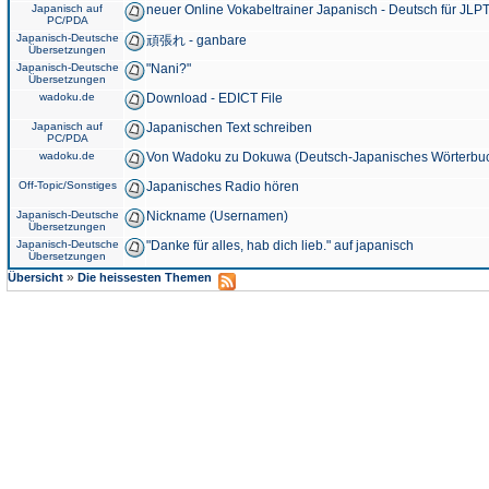
Japanisch auf
neuer Online Vokabeltrainer Japanisch - Deutsch für JLPT
PC/PDA
Japanisch-Deutsche
頑張れ - ganbare
Übersetzungen
Japanisch-Deutsche
"Nani?"
Übersetzungen
wadoku.de
Download - EDICT File
Japanisch auf
Japanischen Text schreiben
PC/PDA
wadoku.de
Von Wadoku zu Dokuwa (Deutsch-Japanisches Wörterbu
Off-Topic/Sonstiges
Japanisches Radio hören
Japanisch-Deutsche
Nickname (Usernamen)
Übersetzungen
Japanisch-Deutsche
"Danke für alles, hab dich lieb." auf japanisch
Übersetzungen
»
Übersicht
Die heissesten Themen