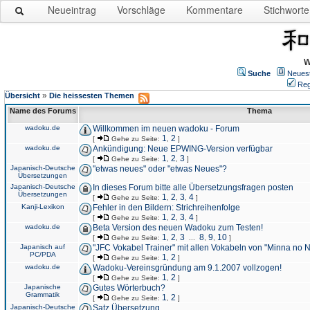
Neueintrag
Vorschläge
Kommentare
Stichworte
W
Suche
Neues
Reg
»
Übersicht
Die heissesten Themen
Name des Forums
Thema
wadoku.de
Willkommen im neuen wadoku - Forum
1
2
[
Gehe zu Seite:
,
]
wadoku.de
Ankündigung: Neue EPWING-Version verfügbar
1
2
3
[
Gehe zu Seite:
,
,
]
Japanisch-Deutsche
"etwas neues" oder "etwas Neues"?
Übersetzungen
Japanisch-Deutsche
In dieses Forum bitte alle Übersetzungsfragen posten
Übersetzungen
1
2
3
4
[
Gehe zu Seite:
,
,
,
]
Kanji-Lexikon
Fehler in den Bildern: Strichreihenfolge
1
2
3
4
[
Gehe zu Seite:
,
,
,
]
wadoku.de
Beta Version des neuen Wadoku zum Testen!
1
2
3
8
9
10
[
Gehe zu Seite:
,
,
...
,
,
]
Japanisch auf
"JFC Vokabel Trainer" mit allen Vokabeln von "Minna no 
PC/PDA
1
2
[
Gehe zu Seite:
,
]
wadoku.de
Wadoku-Vereinsgründung am 9.1.2007 vollzogen!
1
2
[
Gehe zu Seite:
,
]
Japanische
Gutes Wörterbuch?
Grammatik
1
2
[
Gehe zu Seite:
,
]
Japanisch-Deutsche
Satz Übersetzung