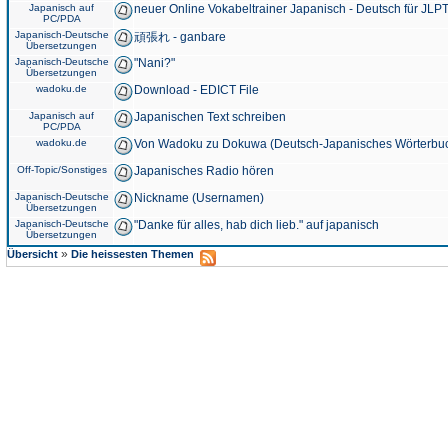
Japanisch auf
neuer Online Vokabeltrainer Japanisch - Deutsch für JLPT
PC/PDA
Japanisch-Deutsche
頑張れ - ganbare
Übersetzungen
Japanisch-Deutsche
"Nani?"
Übersetzungen
wadoku.de
Download - EDICT File
Japanisch auf
Japanischen Text schreiben
PC/PDA
wadoku.de
Von Wadoku zu Dokuwa (Deutsch-Japanisches Wörterbu
Off-Topic/Sonstiges
Japanisches Radio hören
Japanisch-Deutsche
Nickname (Usernamen)
Übersetzungen
Japanisch-Deutsche
"Danke für alles, hab dich lieb." auf japanisch
Übersetzungen
»
Übersicht
Die heissesten Themen