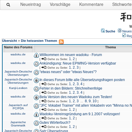
Neueintrag
Vorschläge
Kommentare
Stichworte
W
Suche
Neues
Reg
»
Übersicht
Die heissesten Themen
Name des Forums
Thema
wadoku.de
Willkommen im neuen wadoku - Forum
1
2
[
Gehe zu Seite:
,
]
wadoku.de
Ankündigung: Neue EPWING-Version verfügbar
1
2
3
[
Gehe zu Seite:
,
,
]
Japanisch-Deutsche
"etwas neues" oder "etwas Neues"?
Übersetzungen
Japanisch-Deutsche
In dieses Forum bitte alle Übersetzungsfragen posten
Übersetzungen
1
2
3
4
[
Gehe zu Seite:
,
,
,
]
Kanji-Lexikon
Fehler in den Bildern: Strichreihenfolge
1
2
3
4
[
Gehe zu Seite:
,
,
,
]
wadoku.de
Beta Version des neuen Wadoku zum Testen!
1
2
3
8
9
10
[
Gehe zu Seite:
,
,
...
,
,
]
Japanisch auf
"JFC Vokabel Trainer" mit allen Vokabeln von "Minna no 
PC/PDA
1
2
[
Gehe zu Seite:
,
]
wadoku.de
Wadoku-Vereinsgründung am 9.1.2007 vollzogen!
1
2
[
Gehe zu Seite:
,
]
Japanische
Gutes Wörterbuch?
Grammatik
1
2
[
Gehe zu Seite:
,
]
Japanisch-Deutsche
Satz Übersetzung