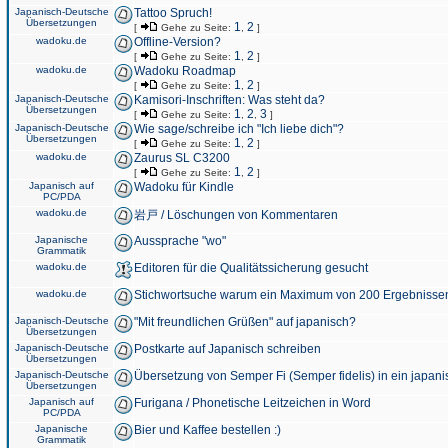
Japanisch-Deutsche
Tattoo Spruch!
Übersetzungen
1
2
[
Gehe zu Seite:
,
]
wadoku.de
Offline-Version?
1
2
[
Gehe zu Seite:
,
]
wadoku.de
Wadoku Roadmap
1
2
[
Gehe zu Seite:
,
]
Japanisch-Deutsche
Kamisori-Inschriften: Was steht da?
Übersetzungen
1
2
3
[
Gehe zu Seite:
,
,
]
Japanisch-Deutsche
Wie sage/schreibe ich "Ich liebe dich"?
Übersetzungen
1
2
[
Gehe zu Seite:
,
]
wadoku.de
Zaurus SL C3200
1
2
[
Gehe zu Seite:
,
]
Japanisch auf
Wadoku für Kindle
PC/PDA
wadoku.de
岩戸 / Löschungen von Kommentaren
Japanische
Aussprache "wo"
Grammatik
wadoku.de
Editoren für die Qualitätssicherung gesucht
wadoku.de
Stichwortsuche warum ein Maximum von 200 Ergebnisse
Japanisch-Deutsche
"Mit freundlichen Grüßen" auf japanisch?
Übersetzungen
Japanisch-Deutsche
Postkarte auf Japanisch schreiben
Übersetzungen
Japanisch-Deutsche
Übersetzung von Semper Fi (Semper fidelis) in ein japani
Übersetzungen
Japanisch auf
Furigana / Phonetische Leitzeichen in Word
PC/PDA
Japanische
Bier und Kaffee bestellen :)
Grammatik