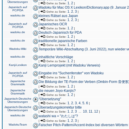
Übersetzungen
1
2
[
Gehe zu Seite:
,
]
Japanisch auf
Wadoku für Mac OS X Lexikon/Dictionary.app (9. Januar 
PC/PDA
1
2
3
[
Gehe zu Seite:
,
,
]
wadoku.de
kleines Rätsel aus Japan
1
2
3
[
Gehe zu Seite:
,
,
]
Japanisch auf
Japanisches OCR
PC/PDA
1
2
[
Gehe zu Seite:
,
]
wadoku.de
Deutsch-Japanisch für PDA
1
2
[
Gehe zu Seite:
,
]
wadoku.de
traditionelle japanische Farben
1
2
[
Gehe zu Seite:
,
]
Wadoku-Wiki
Temporäre Wiki-Abschaltung (3. Juni 2022), nun wieder v
wadoku.de
inhaltliche Vorschläge
1
2
[
Gehe zu Seite:
,
]
Kanji-Lexikon
Kanji Lernprojekt (mit Wadoku Verweis)
Japanisch auf
Eingabe ins "Suchenfenster" von Wadoku
PC/PDA
1
2
[
Gehe zu Seite:
,
]
Japanische
Die Bildung der TE-Form der Verben (Ombin-Form 音便形
Grammatik
1
2
[
Gehe zu Seite:
,
]
Japanische
die neuen Joyo-Kanjis?
Grammatik
1
2
[
Gehe zu Seite:
,
]
Japanisch-Deutsche
"Übersetzung"
Übersetzungen
1
2
3
4
5
6
[
Gehe zu Seite:
,
,
,
,
,
]
Japanisch-Deutsche
Übersetzungskorrektur bitte
Übersetzungen
1
2
3
10
11
12
[
Gehe zu Seite:
,
,
...
,
,
]
wadoku.de
watashi wa = "わたしは"?
1
2
3
[
Gehe zu Seite:
,
,
]
WadokuTeam
Falscher Pitch-Pattern/Accent-Index bei diversen Wörtern