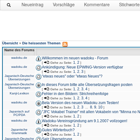
Neueintrag
Vorschläge
Kommentare
Stichworte
»
Übersicht
Die heissesten Themen
Name des Forums
wadoku.de
Willkommen im neuen wadoku - Forum
1
2
[
Gehe zu Seite:
,
]
wadoku.de
Ankündigung: Neue EPWING-Version verfügbar
1
2
3
[
Gehe zu Seite:
,
,
]
Japanisch-Deutsche
"etwas neues" oder "etwas Neues"?
Übersetzungen
Japanisch-Deutsche
In dieses Forum bitte alle Übersetzungsfragen posten
Übersetzungen
1
2
3
4
[
Gehe zu Seite:
,
,
,
]
Kanji-Lexikon
Fehler in den Bildern: Strichreihenfolge
1
2
3
4
[
Gehe zu Seite:
,
,
,
]
wadoku.de
Beta Version des neuen Wadoku zum Testen!
1
2
3
8
9
10
[
Gehe zu Seite:
,
,
...
,
,
]
Japanisch auf
"JFC Vokabel Trainer" mit allen Vokabeln von "Minna no 
PC/PDA
1
2
[
Gehe zu Seite:
,
]
wadoku.de
Wadoku-Vereinsgründung am 9.1.2007 vollzogen!
1
2
[
Gehe zu Seite:
,
]
Japanische
Gutes Wörterbuch?
Grammatik
1
2
[
Gehe zu Seite:
,
]
Japanisch-Deutsche
Satz Übersetzung