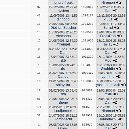
jungle-freak
Niremori
37
29/12/2009 12:22:41
1090029
13/02/2012 11:45:00
system
Dan
41
11/09/2006 13:41:59
1034137
19/11/2006 20:22:35
tanpopo
PiLLe
18
25/05/2007 00:20:44
1024282
15/09/2011 17:14:54
Dietrich Böttcher
Bernd
15
10/10/2006 12:26:26
1023549
17/01/2007 01:49:03
Akatonbo
FreakRob
15
24/08/2008 12:54:39
1021609
13/12/2008 23:38:25
mkengel
milay
0
03/06/2022 11:47:31
1014009
03/06/2022 11:47:31
Dan
Dan
18
13/04/2007 23:58:12
1011229
23/12/2008 13:32:30
skb
Moo
1
10/08/2022 00:24:10
1004832
13/10/2024 09:30:02
dst
Skaidrite
18
02/02/2007 17:13:40
1002111
04/03/2007 15:49:37
Carido
Lehrling
16
21/01/2009 19:53:43
1000347
16/03/2009 17:08:55
shinystar
yoshi_in_black
17
01/02/2008 13:53:46
993001
19/06/2008 04:32:09
skb
mkill
83
29/05/2006 02:03:18
983322
03/04/2016 20:54:54
Biene
Dan
171
28/03/2010 12:40:30
944570
25/12/2010 15:33:35
souljumper
Niremori
32
14/07/2006 18:51:16
872909
18/10/2006 15:05:52
Tomodachi
Tomodachi
1
08/08/2023 00:18:03
872616
08/08/2023 20:37:14
Oromit
Dan