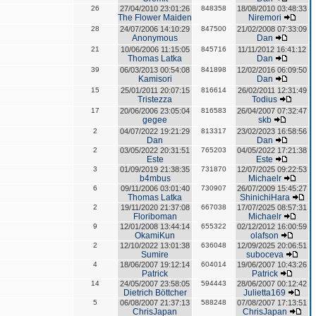
26
27/04/2010 23:01:26
848358
18/08/2010 03:48:33
The Flower Maiden
Niremori
28
24/07/2006 14:10:29
847500
21/02/2008 07:33:09
Anonymous
Dan
21
10/06/2006 11:15:05
845716
11/11/2012 16:41:12
Thomas Latka
Dan
39
06/03/2013 00:54:08
841898
12/02/2016 06:09:50
Kamisori
Dan
15
25/01/2011 20:07:15
816614
26/02/2011 12:31:49
Tristezza
Todius
17
20/06/2006 23:05:04
816583
26/04/2007 07:32:47
gegee
skb
2
04/07/2022 19:21:29
813317
23/02/2023 16:58:56
Dan
Dan
2
03/05/2022 20:31:51
765203
04/05/2022 17:21:38
Este
Este
3
01/09/2019 21:38:35
731870
12/07/2025 09:22:53
b4mbus
Michaelr
6
09/11/2006 03:01:40
730907
26/07/2009 15:45:27
Thomas Latka
ShinichiHara
2
19/11/2020 21:37:08
667038
17/07/2025 08:57:31
Floriboman
Michaelr
9
12/01/2008 13:44:14
655322
02/12/2012 16:00:59
OkamiKun
olafson
2
12/10/2022 13:01:38
636048
12/09/2025 20:06:51
Sumire
suboceva
4
18/06/2007 19:12:14
604014
19/06/2007 10:43:26
Patrick
Patrick
14
24/05/2007 23:58:05
594443
28/06/2007 00:12:42
Dietrich Böttcher
Julietta169
5
06/08/2007 21:37:13
588248
07/08/2007 17:13:51
ChrisJapan
ChrisJapan