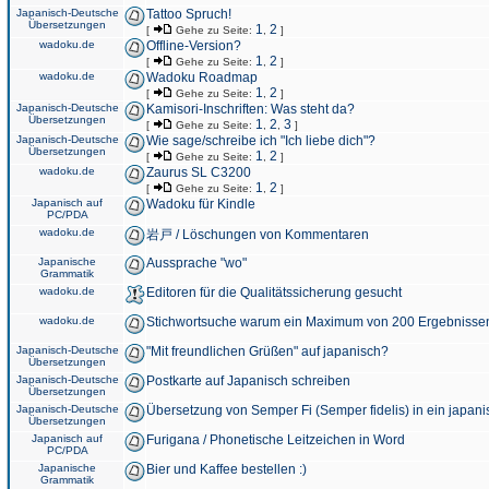
Japanisch-Deutsche
Tattoo Spruch!
Übersetzungen
1
2
[
Gehe zu Seite:
,
]
wadoku.de
Offline-Version?
1
2
[
Gehe zu Seite:
,
]
wadoku.de
Wadoku Roadmap
1
2
[
Gehe zu Seite:
,
]
Japanisch-Deutsche
Kamisori-Inschriften: Was steht da?
Übersetzungen
1
2
3
[
Gehe zu Seite:
,
,
]
Japanisch-Deutsche
Wie sage/schreibe ich "Ich liebe dich"?
Übersetzungen
1
2
[
Gehe zu Seite:
,
]
wadoku.de
Zaurus SL C3200
1
2
[
Gehe zu Seite:
,
]
Japanisch auf
Wadoku für Kindle
PC/PDA
wadoku.de
岩戸 / Löschungen von Kommentaren
Japanische
Aussprache "wo"
Grammatik
wadoku.de
Editoren für die Qualitätssicherung gesucht
wadoku.de
Stichwortsuche warum ein Maximum von 200 Ergebnisse
Japanisch-Deutsche
"Mit freundlichen Grüßen" auf japanisch?
Übersetzungen
Japanisch-Deutsche
Postkarte auf Japanisch schreiben
Übersetzungen
Japanisch-Deutsche
Übersetzung von Semper Fi (Semper fidelis) in ein japani
Übersetzungen
Japanisch auf
Furigana / Phonetische Leitzeichen in Word
PC/PDA
Japanische
Bier und Kaffee bestellen :)
Grammatik