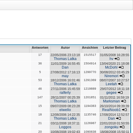
Antworten
Autor
Ansichten
Letzter Beitrag
17
22/05/2006 23:13:18
1515517
31/05/2008 16:28:55
Thomas Latka
hv
36
11/01/2009 16:55:45
1504914
13/04/2020 21:18:08
Dan
McDohl
5
27/08/2012 17:16:13
1299770
30/08/2012 03:45:29
may
Niremori
53
18/12/2006 16:01:46
1291369
08/07/2007 10:27:57
Thomas Latka
Leetah
46
27/11/2006 15:45:59
1219889
29/07/2012 18:11:18
ralferly
gegee
147
28/11/2007 00:25:39
1201851
01/11/2011 16:59:19
Thomas Latka
Marksman
15
09/07/2009 08:23:28
1194383
26/10/2014 09:39:39
elwello
RealNoob1
18
12/08/2006 14:22:35
1135746
17/08/2014 12:52:57
Thomas Latka
Dan
21
03/11/2008 18:37:11
1126987
22/01/2018 01:50:55
Loggos
zongoku
20
10/08/2008 19:02:43
1090838
18/08/2008 15:50:11