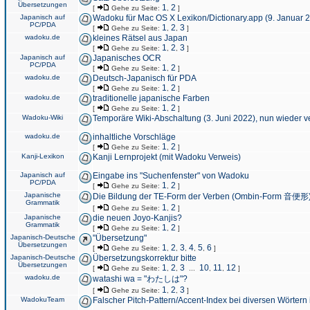
Übersetzungen
1
2
[
Gehe zu Seite:
,
]
Japanisch auf
Wadoku für Mac OS X Lexikon/Dictionary.app (9. Januar 
PC/PDA
1
2
3
[
Gehe zu Seite:
,
,
]
wadoku.de
kleines Rätsel aus Japan
1
2
3
[
Gehe zu Seite:
,
,
]
Japanisch auf
Japanisches OCR
PC/PDA
1
2
[
Gehe zu Seite:
,
]
wadoku.de
Deutsch-Japanisch für PDA
1
2
[
Gehe zu Seite:
,
]
wadoku.de
traditionelle japanische Farben
1
2
[
Gehe zu Seite:
,
]
Wadoku-Wiki
Temporäre Wiki-Abschaltung (3. Juni 2022), nun wieder v
wadoku.de
inhaltliche Vorschläge
1
2
[
Gehe zu Seite:
,
]
Kanji-Lexikon
Kanji Lernprojekt (mit Wadoku Verweis)
Japanisch auf
Eingabe ins "Suchenfenster" von Wadoku
PC/PDA
1
2
[
Gehe zu Seite:
,
]
Japanische
Die Bildung der TE-Form der Verben (Ombin-Form 音便形
Grammatik
1
2
[
Gehe zu Seite:
,
]
Japanische
die neuen Joyo-Kanjis?
Grammatik
1
2
[
Gehe zu Seite:
,
]
Japanisch-Deutsche
"Übersetzung"
Übersetzungen
1
2
3
4
5
6
[
Gehe zu Seite:
,
,
,
,
,
]
Japanisch-Deutsche
Übersetzungskorrektur bitte
Übersetzungen
1
2
3
10
11
12
[
Gehe zu Seite:
,
,
...
,
,
]
wadoku.de
watashi wa = "わたしは"?
1
2
3
[
Gehe zu Seite:
,
,
]
WadokuTeam
Falscher Pitch-Pattern/Accent-Index bei diversen Wörtern