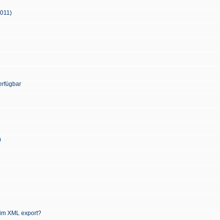
2011)
erfügbar
)
 im XML export?