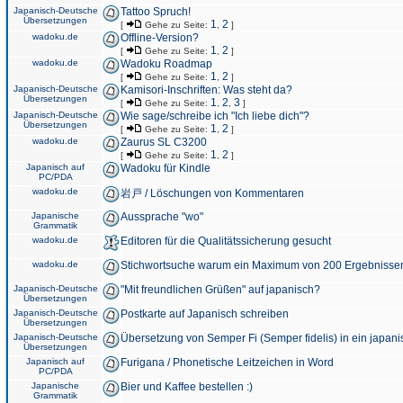
Japanisch-Deutsche
Tattoo Spruch!
Übersetzungen
1
2
[
Gehe zu Seite:
,
]
wadoku.de
Offline-Version?
1
2
[
Gehe zu Seite:
,
]
wadoku.de
Wadoku Roadmap
1
2
[
Gehe zu Seite:
,
]
Japanisch-Deutsche
Kamisori-Inschriften: Was steht da?
Übersetzungen
1
2
3
[
Gehe zu Seite:
,
,
]
Japanisch-Deutsche
Wie sage/schreibe ich "Ich liebe dich"?
Übersetzungen
1
2
[
Gehe zu Seite:
,
]
wadoku.de
Zaurus SL C3200
1
2
[
Gehe zu Seite:
,
]
Japanisch auf
Wadoku für Kindle
PC/PDA
wadoku.de
岩戸 / Löschungen von Kommentaren
Japanische
Aussprache "wo"
Grammatik
wadoku.de
Editoren für die Qualitätssicherung gesucht
wadoku.de
Stichwortsuche warum ein Maximum von 200 Ergebnisse
Japanisch-Deutsche
"Mit freundlichen Grüßen" auf japanisch?
Übersetzungen
Japanisch-Deutsche
Postkarte auf Japanisch schreiben
Übersetzungen
Japanisch-Deutsche
Übersetzung von Semper Fi (Semper fidelis) in ein japani
Übersetzungen
Japanisch auf
Furigana / Phonetische Leitzeichen in Word
PC/PDA
Japanische
Bier und Kaffee bestellen :)
Grammatik