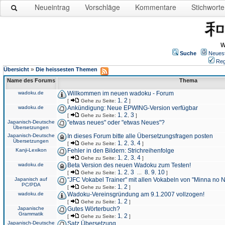
Neueintrag
Vorschläge
Kommentare
Stichworte
W
Suche
Neues
Reg
»
Übersicht
Die heissesten Themen
Name des Forums
Thema
wadoku.de
Willkommen im neuen wadoku - Forum
1
2
[
Gehe zu Seite:
,
]
wadoku.de
Ankündigung: Neue EPWING-Version verfügbar
1
2
3
[
Gehe zu Seite:
,
,
]
Japanisch-Deutsche
"etwas neues" oder "etwas Neues"?
Übersetzungen
Japanisch-Deutsche
In dieses Forum bitte alle Übersetzungsfragen posten
Übersetzungen
1
2
3
4
[
Gehe zu Seite:
,
,
,
]
Kanji-Lexikon
Fehler in den Bildern: Strichreihenfolge
1
2
3
4
[
Gehe zu Seite:
,
,
,
]
wadoku.de
Beta Version des neuen Wadoku zum Testen!
1
2
3
8
9
10
[
Gehe zu Seite:
,
,
...
,
,
]
Japanisch auf
"JFC Vokabel Trainer" mit allen Vokabeln von "Minna no 
PC/PDA
1
2
[
Gehe zu Seite:
,
]
wadoku.de
Wadoku-Vereinsgründung am 9.1.2007 vollzogen!
1
2
[
Gehe zu Seite:
,
]
Japanische
Gutes Wörterbuch?
Grammatik
1
2
[
Gehe zu Seite:
,
]
Japanisch-Deutsche
Satz Übersetzung