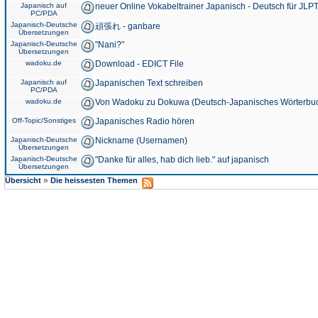
Japanisch auf
neuer Online Vokabeltrainer Japanisch - Deutsch für JLPT
PC/PDA
Japanisch-Deutsche
頑張れ - ganbare
Übersetzungen
Japanisch-Deutsche
"Nani?"
Übersetzungen
wadoku.de
Download - EDICT File
Japanisch auf
Japanischen Text schreiben
PC/PDA
wadoku.de
Von Wadoku zu Dokuwa (Deutsch-Japanisches Wörterbu
Off-Topic/Sonstiges
Japanisches Radio hören
Japanisch-Deutsche
Nickname (Usernamen)
Übersetzungen
Japanisch-Deutsche
"Danke für alles, hab dich lieb." auf japanisch
Übersetzungen
»
Übersicht
Die heissesten Themen