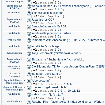
Übersetzungen
1
2
[
Gehe zu Seite:
,
]
Japanisch auf
Wadoku für Mac OS X Lexikon/Dictionary.app (9. Januar 
PC/PDA
1
2
3
[
Gehe zu Seite:
,
,
]
wadoku.de
kleines Rätsel aus Japan
1
2
3
[
Gehe zu Seite:
,
,
]
Japanisch auf
Japanisches OCR
PC/PDA
1
2
[
Gehe zu Seite:
,
]
wadoku.de
Deutsch-Japanisch für PDA
1
2
[
Gehe zu Seite:
,
]
wadoku.de
traditionelle japanische Farben
1
2
[
Gehe zu Seite:
,
]
Wadoku-Wiki
Temporäre Wiki-Abschaltung (3. Juni 2022), nun wieder v
wadoku.de
inhaltliche Vorschläge
1
2
[
Gehe zu Seite:
,
]
Kanji-Lexikon
Kanji Lernprojekt (mit Wadoku Verweis)
Japanisch auf
Eingabe ins "Suchenfenster" von Wadoku
PC/PDA
1
2
[
Gehe zu Seite:
,
]
Japanische
Die Bildung der TE-Form der Verben (Ombin-Form 音便形
Grammatik
1
2
[
Gehe zu Seite:
,
]
Japanische
die neuen Joyo-Kanjis?
Grammatik
1
2
[
Gehe zu Seite:
,
]
Japanisch-Deutsche
"Übersetzung"
Übersetzungen
1
2
3
4
5
6
[
Gehe zu Seite:
,
,
,
,
,
]
Japanisch-Deutsche
Übersetzungskorrektur bitte
Übersetzungen
1
2
3
10
11
12
[
Gehe zu Seite:
,
,
...
,
,
]
wadoku.de
watashi wa = "わたしは"?
1
2
3
[
Gehe zu Seite:
,
,
]
WadokuTeam
Falscher Pitch-Pattern/Accent-Index bei diversen Wörtern