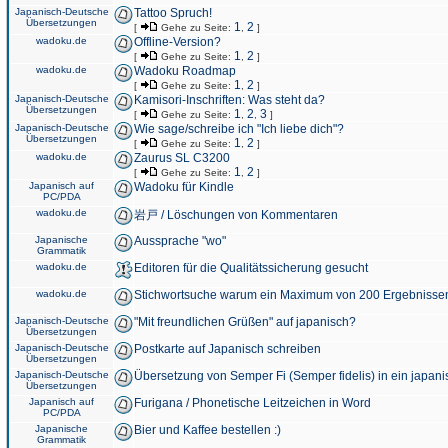
Japanisch-Deutsche
Tattoo Spruch!
Übersetzungen
1
2
[
Gehe zu Seite:
,
]
wadoku.de
Offline-Version?
1
2
[
Gehe zu Seite:
,
]
wadoku.de
Wadoku Roadmap
1
2
[
Gehe zu Seite:
,
]
Japanisch-Deutsche
Kamisori-Inschriften: Was steht da?
Übersetzungen
1
2
3
[
Gehe zu Seite:
,
,
]
Japanisch-Deutsche
Wie sage/schreibe ich "Ich liebe dich"?
Übersetzungen
1
2
[
Gehe zu Seite:
,
]
wadoku.de
Zaurus SL C3200
1
2
[
Gehe zu Seite:
,
]
Japanisch auf
Wadoku für Kindle
PC/PDA
wadoku.de
岩戸 / Löschungen von Kommentaren
Japanische
Aussprache "wo"
Grammatik
wadoku.de
Editoren für die Qualitätssicherung gesucht
wadoku.de
Stichwortsuche warum ein Maximum von 200 Ergebnisse
Japanisch-Deutsche
"Mit freundlichen Grüßen" auf japanisch?
Übersetzungen
Japanisch-Deutsche
Postkarte auf Japanisch schreiben
Übersetzungen
Japanisch-Deutsche
Übersetzung von Semper Fi (Semper fidelis) in ein japani
Übersetzungen
Japanisch auf
Furigana / Phonetische Leitzeichen in Word
PC/PDA
Japanische
Bier und Kaffee bestellen :)
Grammatik