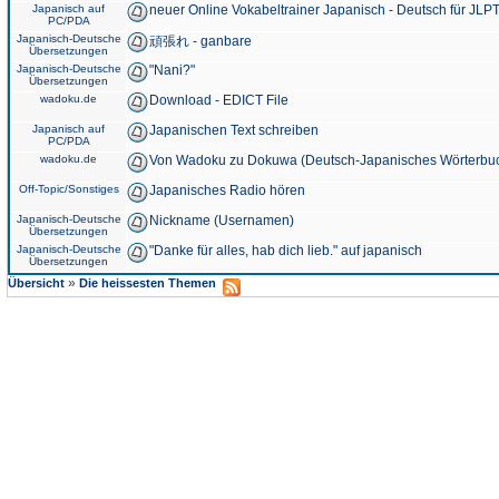
Japanisch auf
neuer Online Vokabeltrainer Japanisch - Deutsch für JLPT
PC/PDA
Japanisch-Deutsche
頑張れ - ganbare
Übersetzungen
Japanisch-Deutsche
"Nani?"
Übersetzungen
wadoku.de
Download - EDICT File
Japanisch auf
Japanischen Text schreiben
PC/PDA
wadoku.de
Von Wadoku zu Dokuwa (Deutsch-Japanisches Wörterbu
Off-Topic/Sonstiges
Japanisches Radio hören
Japanisch-Deutsche
Nickname (Usernamen)
Übersetzungen
Japanisch-Deutsche
"Danke für alles, hab dich lieb." auf japanisch
Übersetzungen
»
Übersicht
Die heissesten Themen