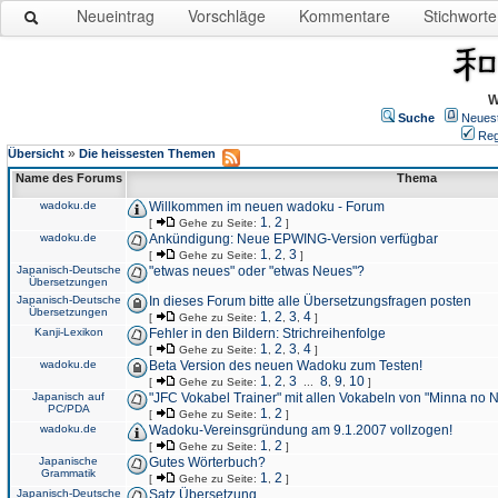
Neueintrag
Vorschläge
Kommentare
Stichworte
W
Suche
Neues
Reg
»
Übersicht
Die heissesten Themen
Name des Forums
Thema
wadoku.de
Willkommen im neuen wadoku - Forum
1
2
[
Gehe zu Seite:
,
]
wadoku.de
Ankündigung: Neue EPWING-Version verfügbar
1
2
3
[
Gehe zu Seite:
,
,
]
Japanisch-Deutsche
"etwas neues" oder "etwas Neues"?
Übersetzungen
Japanisch-Deutsche
In dieses Forum bitte alle Übersetzungsfragen posten
Übersetzungen
1
2
3
4
[
Gehe zu Seite:
,
,
,
]
Kanji-Lexikon
Fehler in den Bildern: Strichreihenfolge
1
2
3
4
[
Gehe zu Seite:
,
,
,
]
wadoku.de
Beta Version des neuen Wadoku zum Testen!
1
2
3
8
9
10
[
Gehe zu Seite:
,
,
...
,
,
]
Japanisch auf
"JFC Vokabel Trainer" mit allen Vokabeln von "Minna no 
PC/PDA
1
2
[
Gehe zu Seite:
,
]
wadoku.de
Wadoku-Vereinsgründung am 9.1.2007 vollzogen!
1
2
[
Gehe zu Seite:
,
]
Japanische
Gutes Wörterbuch?
Grammatik
1
2
[
Gehe zu Seite:
,
]
Japanisch-Deutsche
Satz Übersetzung