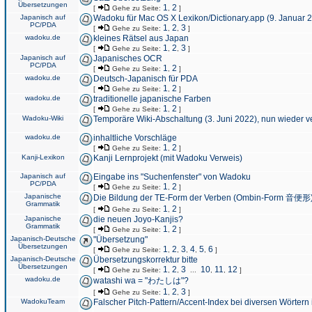
Übersetzungen
1
2
[
Gehe zu Seite:
,
]
Japanisch auf
Wadoku für Mac OS X Lexikon/Dictionary.app (9. Januar 
PC/PDA
1
2
3
[
Gehe zu Seite:
,
,
]
wadoku.de
kleines Rätsel aus Japan
1
2
3
[
Gehe zu Seite:
,
,
]
Japanisch auf
Japanisches OCR
PC/PDA
1
2
[
Gehe zu Seite:
,
]
wadoku.de
Deutsch-Japanisch für PDA
1
2
[
Gehe zu Seite:
,
]
wadoku.de
traditionelle japanische Farben
1
2
[
Gehe zu Seite:
,
]
Wadoku-Wiki
Temporäre Wiki-Abschaltung (3. Juni 2022), nun wieder v
wadoku.de
inhaltliche Vorschläge
1
2
[
Gehe zu Seite:
,
]
Kanji-Lexikon
Kanji Lernprojekt (mit Wadoku Verweis)
Japanisch auf
Eingabe ins "Suchenfenster" von Wadoku
PC/PDA
1
2
[
Gehe zu Seite:
,
]
Japanische
Die Bildung der TE-Form der Verben (Ombin-Form 音便形
Grammatik
1
2
[
Gehe zu Seite:
,
]
Japanische
die neuen Joyo-Kanjis?
Grammatik
1
2
[
Gehe zu Seite:
,
]
Japanisch-Deutsche
"Übersetzung"
Übersetzungen
1
2
3
4
5
6
[
Gehe zu Seite:
,
,
,
,
,
]
Japanisch-Deutsche
Übersetzungskorrektur bitte
Übersetzungen
1
2
3
10
11
12
[
Gehe zu Seite:
,
,
...
,
,
]
wadoku.de
watashi wa = "わたしは"?
1
2
3
[
Gehe zu Seite:
,
,
]
WadokuTeam
Falscher Pitch-Pattern/Accent-Index bei diversen Wörtern