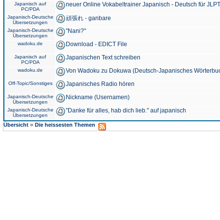
Japanisch auf
neuer Online Vokabeltrainer Japanisch - Deutsch für JLPT
PC/PDA
Japanisch-Deutsche
頑張れ - ganbare
Übersetzungen
Japanisch-Deutsche
"Nani?"
Übersetzungen
wadoku.de
Download - EDICT File
Japanisch auf
Japanischen Text schreiben
PC/PDA
wadoku.de
Von Wadoku zu Dokuwa (Deutsch-Japanisches Wörterbu
Off-Topic/Sonstiges
Japanisches Radio hören
Japanisch-Deutsche
Nickname (Usernamen)
Übersetzungen
Japanisch-Deutsche
"Danke für alles, hab dich lieb." auf japanisch
Übersetzungen
»
Übersicht
Die heissesten Themen