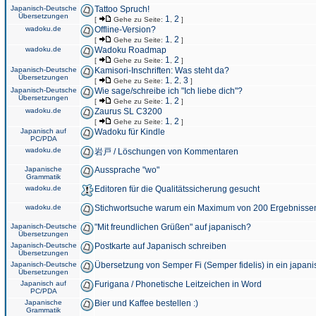
Japanisch-Deutsche
Tattoo Spruch!
Übersetzungen
1
2
[
Gehe zu Seite:
,
]
wadoku.de
Offline-Version?
1
2
[
Gehe zu Seite:
,
]
wadoku.de
Wadoku Roadmap
1
2
[
Gehe zu Seite:
,
]
Japanisch-Deutsche
Kamisori-Inschriften: Was steht da?
Übersetzungen
1
2
3
[
Gehe zu Seite:
,
,
]
Japanisch-Deutsche
Wie sage/schreibe ich "Ich liebe dich"?
Übersetzungen
1
2
[
Gehe zu Seite:
,
]
wadoku.de
Zaurus SL C3200
1
2
[
Gehe zu Seite:
,
]
Japanisch auf
Wadoku für Kindle
PC/PDA
wadoku.de
岩戸 / Löschungen von Kommentaren
Japanische
Aussprache "wo"
Grammatik
wadoku.de
Editoren für die Qualitätssicherung gesucht
wadoku.de
Stichwortsuche warum ein Maximum von 200 Ergebnisse
Japanisch-Deutsche
"Mit freundlichen Grüßen" auf japanisch?
Übersetzungen
Japanisch-Deutsche
Postkarte auf Japanisch schreiben
Übersetzungen
Japanisch-Deutsche
Übersetzung von Semper Fi (Semper fidelis) in ein japani
Übersetzungen
Japanisch auf
Furigana / Phonetische Leitzeichen in Word
PC/PDA
Japanische
Bier und Kaffee bestellen :)
Grammatik