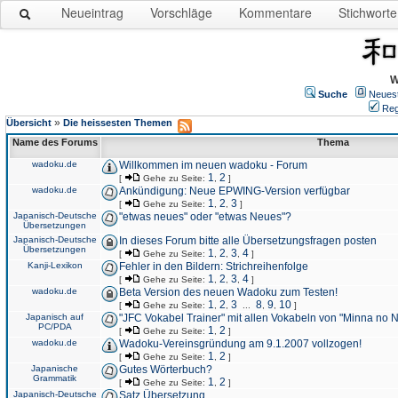
Neueintrag
Vorschläge
Kommentare
Stichworte
W
Suche
Neues
Reg
»
Übersicht
Die heissesten Themen
Name des Forums
Thema
wadoku.de
Willkommen im neuen wadoku - Forum
1
2
[
Gehe zu Seite:
,
]
wadoku.de
Ankündigung: Neue EPWING-Version verfügbar
1
2
3
[
Gehe zu Seite:
,
,
]
Japanisch-Deutsche
"etwas neues" oder "etwas Neues"?
Übersetzungen
Japanisch-Deutsche
In dieses Forum bitte alle Übersetzungsfragen posten
Übersetzungen
1
2
3
4
[
Gehe zu Seite:
,
,
,
]
Kanji-Lexikon
Fehler in den Bildern: Strichreihenfolge
1
2
3
4
[
Gehe zu Seite:
,
,
,
]
wadoku.de
Beta Version des neuen Wadoku zum Testen!
1
2
3
8
9
10
[
Gehe zu Seite:
,
,
...
,
,
]
Japanisch auf
"JFC Vokabel Trainer" mit allen Vokabeln von "Minna no 
PC/PDA
1
2
[
Gehe zu Seite:
,
]
wadoku.de
Wadoku-Vereinsgründung am 9.1.2007 vollzogen!
1
2
[
Gehe zu Seite:
,
]
Japanische
Gutes Wörterbuch?
Grammatik
1
2
[
Gehe zu Seite:
,
]
Japanisch-Deutsche
Satz Übersetzung