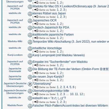
Übersetzungen
1
2
[
Gehe zu Seite:
,
]
Japanisch auf
Wadoku für Mac OS X Lexikon/Dictionary.app (9. Januar 
PC/PDA
1
2
3
[
Gehe zu Seite:
,
,
]
wadoku.de
kleines Rätsel aus Japan
1
2
3
[
Gehe zu Seite:
,
,
]
Japanisch auf
Japanisches OCR
PC/PDA
1
2
[
Gehe zu Seite:
,
]
wadoku.de
Deutsch-Japanisch für PDA
1
2
[
Gehe zu Seite:
,
]
wadoku.de
traditionelle japanische Farben
1
2
[
Gehe zu Seite:
,
]
Wadoku-Wiki
Temporäre Wiki-Abschaltung (3. Juni 2022), nun wieder v
wadoku.de
inhaltliche Vorschläge
1
2
[
Gehe zu Seite:
,
]
Kanji-Lexikon
Kanji Lernprojekt (mit Wadoku Verweis)
Japanisch auf
Eingabe ins "Suchenfenster" von Wadoku
PC/PDA
1
2
[
Gehe zu Seite:
,
]
Japanische
Die Bildung der TE-Form der Verben (Ombin-Form 音便形
Grammatik
1
2
[
Gehe zu Seite:
,
]
Japanische
die neuen Joyo-Kanjis?
Grammatik
1
2
[
Gehe zu Seite:
,
]
Japanisch-Deutsche
"Übersetzung"
Übersetzungen
1
2
3
4
5
6
[
Gehe zu Seite:
,
,
,
,
,
]
Japanisch-Deutsche
Übersetzungskorrektur bitte
Übersetzungen
1
2
3
10
11
12
[
Gehe zu Seite:
,
,
...
,
,
]
wadoku.de
watashi wa = "わたしは"?
1
2
3
[
Gehe zu Seite:
,
,
]
WadokuTeam
Falscher Pitch-Pattern/Accent-Index bei diversen Wörtern