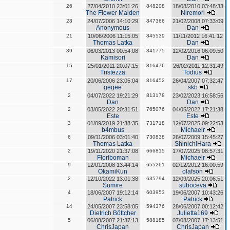
26
27/04/2010 23:01:26
848208
18/08/2010 03:48:33
The Flower Maiden
Niremori
28
24/07/2006 14:10:29
847366
21/02/2008 07:33:09
Anonymous
Dan
21
10/06/2006 11:15:05
845539
11/11/2012 16:41:12
Thomas Latka
Dan
39
06/03/2013 00:54:08
841775
12/02/2016 06:09:50
Kamisori
Dan
15
25/01/2011 20:07:15
816476
26/02/2011 12:31:49
Tristezza
Todius
17
20/06/2006 23:05:04
816452
26/04/2007 07:32:47
gegee
skb
2
04/07/2022 19:21:29
813178
23/02/2023 16:58:56
Dan
Dan
2
03/05/2022 20:31:51
765076
04/05/2022 17:21:38
Este
Este
3
01/09/2019 21:38:35
731718
12/07/2025 09:22:53
b4mbus
Michaelr
6
09/11/2006 03:01:40
730838
26/07/2009 15:45:27
Thomas Latka
ShinichiHara
2
19/11/2020 21:37:08
666815
17/07/2025 08:57:31
Floriboman
Michaelr
9
12/01/2008 13:44:14
655261
02/12/2012 16:00:59
OkamiKun
olafson
2
12/10/2022 13:01:38
635794
12/09/2025 20:06:51
Sumire
suboceva
4
18/06/2007 19:12:14
603953
19/06/2007 10:43:26
Patrick
Patrick
14
24/05/2007 23:58:05
594376
28/06/2007 00:12:42
Dietrich Böttcher
Julietta169
5
06/08/2007 21:37:13
588185
07/08/2007 17:13:51
ChrisJapan
ChrisJapan