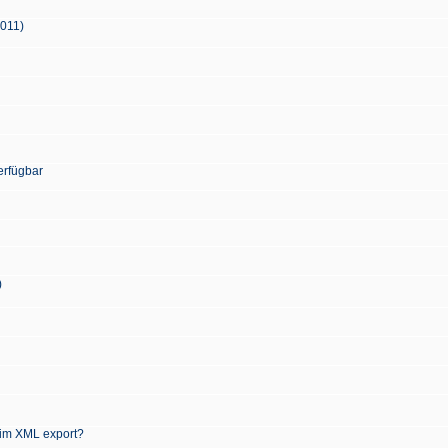
2011)
erfügbar
)
 im XML export?