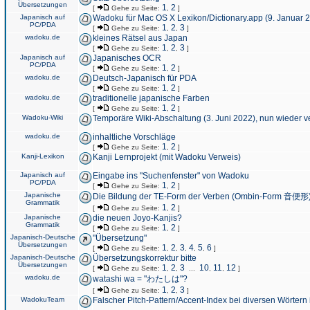
Übersetzungen
1
2
[
Gehe zu Seite:
,
]
Japanisch auf
Wadoku für Mac OS X Lexikon/Dictionary.app (9. Januar 
PC/PDA
1
2
3
[
Gehe zu Seite:
,
,
]
wadoku.de
kleines Rätsel aus Japan
1
2
3
[
Gehe zu Seite:
,
,
]
Japanisch auf
Japanisches OCR
PC/PDA
1
2
[
Gehe zu Seite:
,
]
wadoku.de
Deutsch-Japanisch für PDA
1
2
[
Gehe zu Seite:
,
]
wadoku.de
traditionelle japanische Farben
1
2
[
Gehe zu Seite:
,
]
Wadoku-Wiki
Temporäre Wiki-Abschaltung (3. Juni 2022), nun wieder v
wadoku.de
inhaltliche Vorschläge
1
2
[
Gehe zu Seite:
,
]
Kanji-Lexikon
Kanji Lernprojekt (mit Wadoku Verweis)
Japanisch auf
Eingabe ins "Suchenfenster" von Wadoku
PC/PDA
1
2
[
Gehe zu Seite:
,
]
Japanische
Die Bildung der TE-Form der Verben (Ombin-Form 音便形
Grammatik
1
2
[
Gehe zu Seite:
,
]
Japanische
die neuen Joyo-Kanjis?
Grammatik
1
2
[
Gehe zu Seite:
,
]
Japanisch-Deutsche
"Übersetzung"
Übersetzungen
1
2
3
4
5
6
[
Gehe zu Seite:
,
,
,
,
,
]
Japanisch-Deutsche
Übersetzungskorrektur bitte
Übersetzungen
1
2
3
10
11
12
[
Gehe zu Seite:
,
,
...
,
,
]
wadoku.de
watashi wa = "わたしは"?
1
2
3
[
Gehe zu Seite:
,
,
]
WadokuTeam
Falscher Pitch-Pattern/Accent-Index bei diversen Wörtern