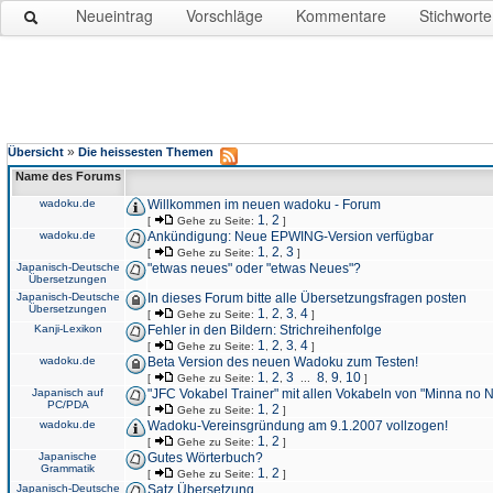
Neueintrag
Vorschläge
Kommentare
Stichworte
»
Übersicht
Die heissesten Themen
Name des Forums
wadoku.de
Willkommen im neuen wadoku - Forum
1
2
[
Gehe zu Seite:
,
]
wadoku.de
Ankündigung: Neue EPWING-Version verfügbar
1
2
3
[
Gehe zu Seite:
,
,
]
Japanisch-Deutsche
"etwas neues" oder "etwas Neues"?
Übersetzungen
Japanisch-Deutsche
In dieses Forum bitte alle Übersetzungsfragen posten
Übersetzungen
1
2
3
4
[
Gehe zu Seite:
,
,
,
]
Kanji-Lexikon
Fehler in den Bildern: Strichreihenfolge
1
2
3
4
[
Gehe zu Seite:
,
,
,
]
wadoku.de
Beta Version des neuen Wadoku zum Testen!
1
2
3
8
9
10
[
Gehe zu Seite:
,
,
...
,
,
]
Japanisch auf
"JFC Vokabel Trainer" mit allen Vokabeln von "Minna no 
PC/PDA
1
2
[
Gehe zu Seite:
,
]
wadoku.de
Wadoku-Vereinsgründung am 9.1.2007 vollzogen!
1
2
[
Gehe zu Seite:
,
]
Japanische
Gutes Wörterbuch?
Grammatik
1
2
[
Gehe zu Seite:
,
]
Japanisch-Deutsche
Satz Übersetzung