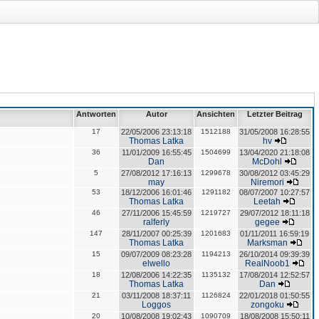
Antworten
Autor
Ansichten
Letzter Beitrag
17
22/05/2006 23:13:18
1512188
31/05/2008 16:28:55
Thomas Latka
hv
36
11/01/2009 16:55:45
1504699
13/04/2020 21:18:08
Dan
McDohl
5
27/08/2012 17:16:13
1299678
30/08/2012 03:45:29
may
Niremori
53
18/12/2006 16:01:46
1291182
08/07/2007 10:27:57
Thomas Latka
Leetah
46
27/11/2006 15:45:59
1219727
29/07/2012 18:11:18
ralferly
gegee
147
28/11/2007 00:25:39
1201683
01/11/2011 16:59:19
Thomas Latka
Marksman
15
09/07/2009 08:23:28
1194213
26/10/2014 09:39:39
elwello
RealNoob1
18
12/08/2006 14:22:35
1135132
17/08/2014 12:52:57
Thomas Latka
Dan
21
03/11/2008 18:37:11
1126824
22/01/2018 01:50:55
Loggos
zongoku
20
10/08/2008 19:02:43
1090709
18/08/2008 15:50:11