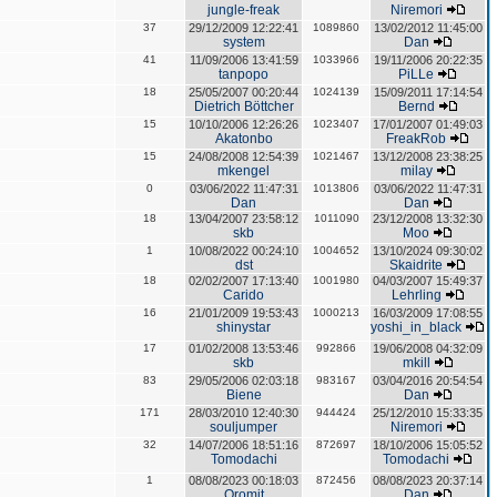
jungle-freak
Niremori
37
29/12/2009 12:22:41
1089860
13/02/2012 11:45:00
system
Dan
41
11/09/2006 13:41:59
1033966
19/11/2006 20:22:35
tanpopo
PiLLe
18
25/05/2007 00:20:44
1024139
15/09/2011 17:14:54
Dietrich Böttcher
Bernd
15
10/10/2006 12:26:26
1023407
17/01/2007 01:49:03
Akatonbo
FreakRob
15
24/08/2008 12:54:39
1021467
13/12/2008 23:38:25
mkengel
milay
0
03/06/2022 11:47:31
1013806
03/06/2022 11:47:31
Dan
Dan
18
13/04/2007 23:58:12
1011090
23/12/2008 13:32:30
skb
Moo
1
10/08/2022 00:24:10
1004652
13/10/2024 09:30:02
dst
Skaidrite
18
02/02/2007 17:13:40
1001980
04/03/2007 15:49:37
Carido
Lehrling
16
21/01/2009 19:53:43
1000213
16/03/2009 17:08:55
shinystar
yoshi_in_black
17
01/02/2008 13:53:46
992866
19/06/2008 04:32:09
skb
mkill
83
29/05/2006 02:03:18
983167
03/04/2016 20:54:54
Biene
Dan
171
28/03/2010 12:40:30
944424
25/12/2010 15:33:35
souljumper
Niremori
32
14/07/2006 18:51:16
872697
18/10/2006 15:05:52
Tomodachi
Tomodachi
1
08/08/2023 00:18:03
872456
08/08/2023 20:37:14
Oromit
Dan