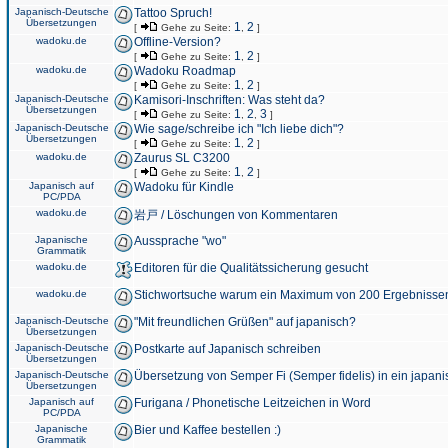
Japanisch-Deutsche
Tattoo Spruch!
Übersetzungen
1
2
[
Gehe zu Seite:
,
]
wadoku.de
Offline-Version?
1
2
[
Gehe zu Seite:
,
]
wadoku.de
Wadoku Roadmap
1
2
[
Gehe zu Seite:
,
]
Japanisch-Deutsche
Kamisori-Inschriften: Was steht da?
Übersetzungen
1
2
3
[
Gehe zu Seite:
,
,
]
Japanisch-Deutsche
Wie sage/schreibe ich "Ich liebe dich"?
Übersetzungen
1
2
[
Gehe zu Seite:
,
]
wadoku.de
Zaurus SL C3200
1
2
[
Gehe zu Seite:
,
]
Japanisch auf
Wadoku für Kindle
PC/PDA
wadoku.de
岩戸 / Löschungen von Kommentaren
Japanische
Aussprache "wo"
Grammatik
wadoku.de
Editoren für die Qualitätssicherung gesucht
wadoku.de
Stichwortsuche warum ein Maximum von 200 Ergebnisse
Japanisch-Deutsche
"Mit freundlichen Grüßen" auf japanisch?
Übersetzungen
Japanisch-Deutsche
Postkarte auf Japanisch schreiben
Übersetzungen
Japanisch-Deutsche
Übersetzung von Semper Fi (Semper fidelis) in ein japani
Übersetzungen
Japanisch auf
Furigana / Phonetische Leitzeichen in Word
PC/PDA
Japanische
Bier und Kaffee bestellen :)
Grammatik