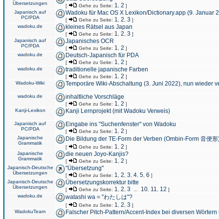
Übersetzungen
1
2
[
Gehe zu Seite:
,
]
Japanisch auf
Wadoku für Mac OS X Lexikon/Dictionary.app (9. Januar 
PC/PDA
1
2
3
[
Gehe zu Seite:
,
,
]
wadoku.de
kleines Rätsel aus Japan
1
2
3
[
Gehe zu Seite:
,
,
]
Japanisch auf
Japanisches OCR
PC/PDA
1
2
[
Gehe zu Seite:
,
]
wadoku.de
Deutsch-Japanisch für PDA
1
2
[
Gehe zu Seite:
,
]
wadoku.de
traditionelle japanische Farben
1
2
[
Gehe zu Seite:
,
]
Wadoku-Wiki
Temporäre Wiki-Abschaltung (3. Juni 2022), nun wieder v
wadoku.de
inhaltliche Vorschläge
1
2
[
Gehe zu Seite:
,
]
Kanji-Lexikon
Kanji Lernprojekt (mit Wadoku Verweis)
Japanisch auf
Eingabe ins "Suchenfenster" von Wadoku
PC/PDA
1
2
[
Gehe zu Seite:
,
]
Japanische
Die Bildung der TE-Form der Verben (Ombin-Form 音便形
Grammatik
1
2
[
Gehe zu Seite:
,
]
Japanische
die neuen Joyo-Kanjis?
Grammatik
1
2
[
Gehe zu Seite:
,
]
Japanisch-Deutsche
"Übersetzung"
Übersetzungen
1
2
3
4
5
6
[
Gehe zu Seite:
,
,
,
,
,
]
Japanisch-Deutsche
Übersetzungskorrektur bitte
Übersetzungen
1
2
3
10
11
12
[
Gehe zu Seite:
,
,
...
,
,
]
wadoku.de
watashi wa = "わたしは"?
1
2
3
[
Gehe zu Seite:
,
,
]
WadokuTeam
Falscher Pitch-Pattern/Accent-Index bei diversen Wörtern