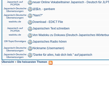
Japanisch auf
neuer Online Vokabeltrainer Japanisch - Deutsch für JLPT
PC/PDA
Japanisch-Deutsche
頑張れ - ganbare
Übersetzungen
Japanisch-Deutsche
"Nani?"
Übersetzungen
wadoku.de
Download - EDICT File
Japanisch auf
Japanischen Text schreiben
PC/PDA
wadoku.de
Von Wadoku zu Dokuwa (Deutsch-Japanisches Wörterbu
Off-Topic/Sonstiges
Japanisches Radio hören
Japanisch-Deutsche
Nickname (Usernamen)
Übersetzungen
Japanisch-Deutsche
"Danke für alles, hab dich lieb." auf japanisch
Übersetzungen
»
Übersicht
Die heissesten Themen