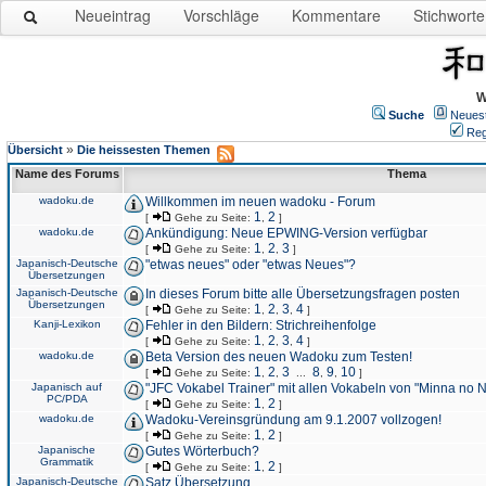
Neueintrag
Vorschläge
Kommentare
Stichworte
W
Suche
Neues
Reg
»
Übersicht
Die heissesten Themen
Name des Forums
Thema
wadoku.de
Willkommen im neuen wadoku - Forum
1
2
[
Gehe zu Seite:
,
]
wadoku.de
Ankündigung: Neue EPWING-Version verfügbar
1
2
3
[
Gehe zu Seite:
,
,
]
Japanisch-Deutsche
"etwas neues" oder "etwas Neues"?
Übersetzungen
Japanisch-Deutsche
In dieses Forum bitte alle Übersetzungsfragen posten
Übersetzungen
1
2
3
4
[
Gehe zu Seite:
,
,
,
]
Kanji-Lexikon
Fehler in den Bildern: Strichreihenfolge
1
2
3
4
[
Gehe zu Seite:
,
,
,
]
wadoku.de
Beta Version des neuen Wadoku zum Testen!
1
2
3
8
9
10
[
Gehe zu Seite:
,
,
...
,
,
]
Japanisch auf
"JFC Vokabel Trainer" mit allen Vokabeln von "Minna no 
PC/PDA
1
2
[
Gehe zu Seite:
,
]
wadoku.de
Wadoku-Vereinsgründung am 9.1.2007 vollzogen!
1
2
[
Gehe zu Seite:
,
]
Japanische
Gutes Wörterbuch?
Grammatik
1
2
[
Gehe zu Seite:
,
]
Japanisch-Deutsche
Satz Übersetzung