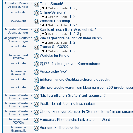
Japanisch-Deutsche
Tattoo Spruch!
Übersetzungen
1
2
[
Gehe zu Seite:
,
]
wadoku.de
Offline-Version?
1
2
[
Gehe zu Seite:
,
]
wadoku.de
Wadoku Roadmap
1
2
[
Gehe zu Seite:
,
]
Japanisch-Deutsche
Kamisori-Inschriften: Was steht da?
Übersetzungen
1
2
3
[
Gehe zu Seite:
,
,
]
Japanisch-Deutsche
Wie sage/schreibe ich "Ich liebe dich"?
Übersetzungen
1
2
[
Gehe zu Seite:
,
]
wadoku.de
Zaurus SL C3200
1
2
[
Gehe zu Seite:
,
]
Japanisch auf
Wadoku für Kindle
PC/PDA
wadoku.de
岩戸 / Löschungen von Kommentaren
Japanische
Aussprache "wo"
Grammatik
wadoku.de
Editoren für die Qualitätssicherung gesucht
wadoku.de
Stichwortsuche warum ein Maximum von 200 Ergebnisse
Japanisch-Deutsche
"Mit freundlichen Grüßen" auf japanisch?
Übersetzungen
Japanisch-Deutsche
Postkarte auf Japanisch schreiben
Übersetzungen
Japanisch-Deutsche
Übersetzung von Semper Fi (Semper fidelis) in ein japani
Übersetzungen
Japanisch auf
Furigana / Phonetische Leitzeichen in Word
PC/PDA
Japanische
Bier und Kaffee bestellen :)
Grammatik