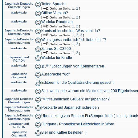
Japanisch-Deutsche
Tattoo Spruch!
Übersetzungen
1
2
[
Gehe zu Seite:
,
]
wadoku.de
Offline-Version?
1
2
[
Gehe zu Seite:
,
]
wadoku.de
Wadoku Roadmap
1
2
[
Gehe zu Seite:
,
]
Japanisch-Deutsche
Kamisori-Inschriften: Was steht da?
Übersetzungen
1
2
3
[
Gehe zu Seite:
,
,
]
Japanisch-Deutsche
Wie sage/schreibe ich "Ich liebe dich"?
Übersetzungen
1
2
[
Gehe zu Seite:
,
]
wadoku.de
Zaurus SL C3200
1
2
[
Gehe zu Seite:
,
]
Japanisch auf
Wadoku für Kindle
PC/PDA
wadoku.de
岩戸 / Löschungen von Kommentaren
Japanische
Aussprache "wo"
Grammatik
wadoku.de
Editoren für die Qualitätssicherung gesucht
wadoku.de
Stichwortsuche warum ein Maximum von 200 Ergebnisse
Japanisch-Deutsche
"Mit freundlichen Grüßen" auf japanisch?
Übersetzungen
Japanisch-Deutsche
Postkarte auf Japanisch schreiben
Übersetzungen
Japanisch-Deutsche
Übersetzung von Semper Fi (Semper fidelis) in ein japani
Übersetzungen
Japanisch auf
Furigana / Phonetische Leitzeichen in Word
PC/PDA
Japanische
Bier und Kaffee bestellen :)
Grammatik