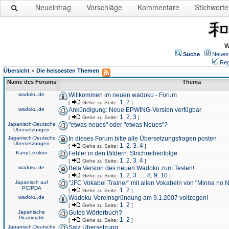
Neueintrag
Vorschläge
Kommentare
Stichworte
W
Suche
Neues
Reg
»
Übersicht
Die heissesten Themen
Name des Forums
Thema
wadoku.de
Willkommen im neuen wadoku - Forum
1
2
[
Gehe zu Seite:
,
]
wadoku.de
Ankündigung: Neue EPWING-Version verfügbar
1
2
3
[
Gehe zu Seite:
,
,
]
Japanisch-Deutsche
"etwas neues" oder "etwas Neues"?
Übersetzungen
Japanisch-Deutsche
In dieses Forum bitte alle Übersetzungsfragen posten
Übersetzungen
1
2
3
4
[
Gehe zu Seite:
,
,
,
]
Kanji-Lexikon
Fehler in den Bildern: Strichreihenfolge
1
2
3
4
[
Gehe zu Seite:
,
,
,
]
wadoku.de
Beta Version des neuen Wadoku zum Testen!
1
2
3
8
9
10
[
Gehe zu Seite:
,
,
...
,
,
]
Japanisch auf
"JFC Vokabel Trainer" mit allen Vokabeln von "Minna no 
PC/PDA
1
2
[
Gehe zu Seite:
,
]
wadoku.de
Wadoku-Vereinsgründung am 9.1.2007 vollzogen!
1
2
[
Gehe zu Seite:
,
]
Japanische
Gutes Wörterbuch?
Grammatik
1
2
[
Gehe zu Seite:
,
]
Japanisch-Deutsche
Satz Übersetzung