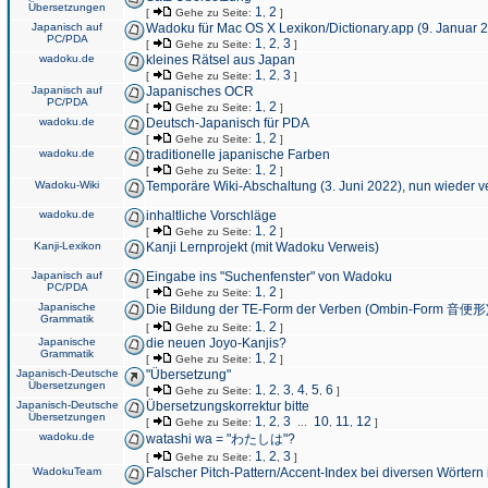
Übersetzungen
1
2
[
Gehe zu Seite:
,
]
Japanisch auf
Wadoku für Mac OS X Lexikon/Dictionary.app (9. Januar 
PC/PDA
1
2
3
[
Gehe zu Seite:
,
,
]
wadoku.de
kleines Rätsel aus Japan
1
2
3
[
Gehe zu Seite:
,
,
]
Japanisch auf
Japanisches OCR
PC/PDA
1
2
[
Gehe zu Seite:
,
]
wadoku.de
Deutsch-Japanisch für PDA
1
2
[
Gehe zu Seite:
,
]
wadoku.de
traditionelle japanische Farben
1
2
[
Gehe zu Seite:
,
]
Wadoku-Wiki
Temporäre Wiki-Abschaltung (3. Juni 2022), nun wieder v
wadoku.de
inhaltliche Vorschläge
1
2
[
Gehe zu Seite:
,
]
Kanji-Lexikon
Kanji Lernprojekt (mit Wadoku Verweis)
Japanisch auf
Eingabe ins "Suchenfenster" von Wadoku
PC/PDA
1
2
[
Gehe zu Seite:
,
]
Japanische
Die Bildung der TE-Form der Verben (Ombin-Form 音便形
Grammatik
1
2
[
Gehe zu Seite:
,
]
Japanische
die neuen Joyo-Kanjis?
Grammatik
1
2
[
Gehe zu Seite:
,
]
Japanisch-Deutsche
"Übersetzung"
Übersetzungen
1
2
3
4
5
6
[
Gehe zu Seite:
,
,
,
,
,
]
Japanisch-Deutsche
Übersetzungskorrektur bitte
Übersetzungen
1
2
3
10
11
12
[
Gehe zu Seite:
,
,
...
,
,
]
wadoku.de
watashi wa = "わたしは"?
1
2
3
[
Gehe zu Seite:
,
,
]
WadokuTeam
Falscher Pitch-Pattern/Accent-Index bei diversen Wörtern