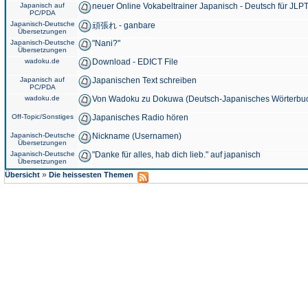
Japanisch auf
neuer Online Vokabeltrainer Japanisch - Deutsch für JLPT
PC/PDA
Japanisch-Deutsche
頑張れ - ganbare
Übersetzungen
Japanisch-Deutsche
"Nani?"
Übersetzungen
wadoku.de
Download - EDICT File
Japanisch auf
Japanischen Text schreiben
PC/PDA
wadoku.de
Von Wadoku zu Dokuwa (Deutsch-Japanisches Wörterbu
Off-Topic/Sonstiges
Japanisches Radio hören
Japanisch-Deutsche
Nickname (Usernamen)
Übersetzungen
Japanisch-Deutsche
"Danke für alles, hab dich lieb." auf japanisch
Übersetzungen
»
Übersicht
Die heissesten Themen