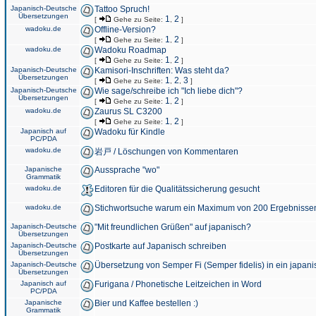
Japanisch-Deutsche
Tattoo Spruch!
Übersetzungen
1
2
[
Gehe zu Seite:
,
]
wadoku.de
Offline-Version?
1
2
[
Gehe zu Seite:
,
]
wadoku.de
Wadoku Roadmap
1
2
[
Gehe zu Seite:
,
]
Japanisch-Deutsche
Kamisori-Inschriften: Was steht da?
Übersetzungen
1
2
3
[
Gehe zu Seite:
,
,
]
Japanisch-Deutsche
Wie sage/schreibe ich "Ich liebe dich"?
Übersetzungen
1
2
[
Gehe zu Seite:
,
]
wadoku.de
Zaurus SL C3200
1
2
[
Gehe zu Seite:
,
]
Japanisch auf
Wadoku für Kindle
PC/PDA
wadoku.de
岩戸 / Löschungen von Kommentaren
Japanische
Aussprache "wo"
Grammatik
wadoku.de
Editoren für die Qualitätssicherung gesucht
wadoku.de
Stichwortsuche warum ein Maximum von 200 Ergebnisse
Japanisch-Deutsche
"Mit freundlichen Grüßen" auf japanisch?
Übersetzungen
Japanisch-Deutsche
Postkarte auf Japanisch schreiben
Übersetzungen
Japanisch-Deutsche
Übersetzung von Semper Fi (Semper fidelis) in ein japani
Übersetzungen
Japanisch auf
Furigana / Phonetische Leitzeichen in Word
PC/PDA
Japanische
Bier und Kaffee bestellen :)
Grammatik