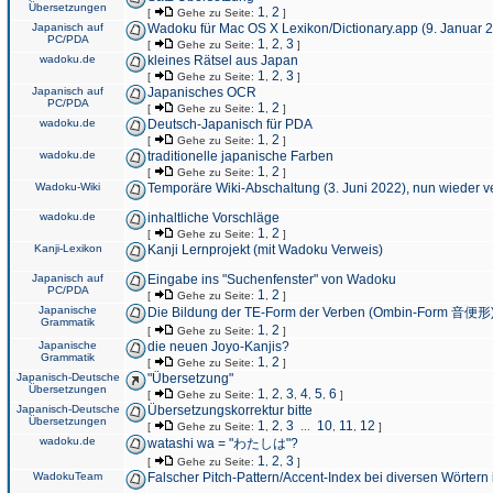
Übersetzungen
1
2
[
Gehe zu Seite:
,
]
Japanisch auf
Wadoku für Mac OS X Lexikon/Dictionary.app (9. Januar 
PC/PDA
1
2
3
[
Gehe zu Seite:
,
,
]
wadoku.de
kleines Rätsel aus Japan
1
2
3
[
Gehe zu Seite:
,
,
]
Japanisch auf
Japanisches OCR
PC/PDA
1
2
[
Gehe zu Seite:
,
]
wadoku.de
Deutsch-Japanisch für PDA
1
2
[
Gehe zu Seite:
,
]
wadoku.de
traditionelle japanische Farben
1
2
[
Gehe zu Seite:
,
]
Wadoku-Wiki
Temporäre Wiki-Abschaltung (3. Juni 2022), nun wieder v
wadoku.de
inhaltliche Vorschläge
1
2
[
Gehe zu Seite:
,
]
Kanji-Lexikon
Kanji Lernprojekt (mit Wadoku Verweis)
Japanisch auf
Eingabe ins "Suchenfenster" von Wadoku
PC/PDA
1
2
[
Gehe zu Seite:
,
]
Japanische
Die Bildung der TE-Form der Verben (Ombin-Form 音便形
Grammatik
1
2
[
Gehe zu Seite:
,
]
Japanische
die neuen Joyo-Kanjis?
Grammatik
1
2
[
Gehe zu Seite:
,
]
Japanisch-Deutsche
"Übersetzung"
Übersetzungen
1
2
3
4
5
6
[
Gehe zu Seite:
,
,
,
,
,
]
Japanisch-Deutsche
Übersetzungskorrektur bitte
Übersetzungen
1
2
3
10
11
12
[
Gehe zu Seite:
,
,
...
,
,
]
wadoku.de
watashi wa = "わたしは"?
1
2
3
[
Gehe zu Seite:
,
,
]
WadokuTeam
Falscher Pitch-Pattern/Accent-Index bei diversen Wörtern