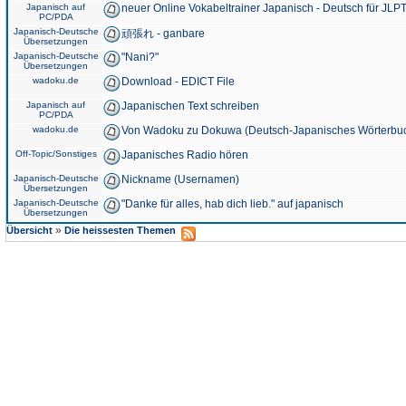
Japanisch auf
neuer Online Vokabeltrainer Japanisch - Deutsch für JLPT
PC/PDA
Japanisch-Deutsche
頑張れ - ganbare
Übersetzungen
Japanisch-Deutsche
"Nani?"
Übersetzungen
wadoku.de
Download - EDICT File
Japanisch auf
Japanischen Text schreiben
PC/PDA
wadoku.de
Von Wadoku zu Dokuwa (Deutsch-Japanisches Wörterbu
Off-Topic/Sonstiges
Japanisches Radio hören
Japanisch-Deutsche
Nickname (Usernamen)
Übersetzungen
Japanisch-Deutsche
"Danke für alles, hab dich lieb." auf japanisch
Übersetzungen
»
Übersicht
Die heissesten Themen