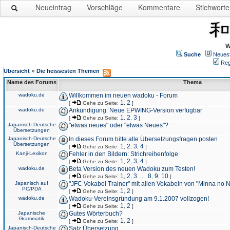
Neueintrag
Vorschläge
Kommentare
Stichworte
W
Suche
Neues
Reg
»
Übersicht
Die heissesten Themen
Name des Forums
Thema
wadoku.de
Willkommen im neuen wadoku - Forum
1
2
[
Gehe zu Seite:
,
]
wadoku.de
Ankündigung: Neue EPWING-Version verfügbar
1
2
3
[
Gehe zu Seite:
,
,
]
Japanisch-Deutsche
"etwas neues" oder "etwas Neues"?
Übersetzungen
Japanisch-Deutsche
In dieses Forum bitte alle Übersetzungsfragen posten
Übersetzungen
1
2
3
4
[
Gehe zu Seite:
,
,
,
]
Kanji-Lexikon
Fehler in den Bildern: Strichreihenfolge
1
2
3
4
[
Gehe zu Seite:
,
,
,
]
wadoku.de
Beta Version des neuen Wadoku zum Testen!
1
2
3
8
9
10
[
Gehe zu Seite:
,
,
...
,
,
]
Japanisch auf
"JFC Vokabel Trainer" mit allen Vokabeln von "Minna no 
PC/PDA
1
2
[
Gehe zu Seite:
,
]
wadoku.de
Wadoku-Vereinsgründung am 9.1.2007 vollzogen!
1
2
[
Gehe zu Seite:
,
]
Japanische
Gutes Wörterbuch?
Grammatik
1
2
[
Gehe zu Seite:
,
]
Japanisch-Deutsche
Satz Übersetzung