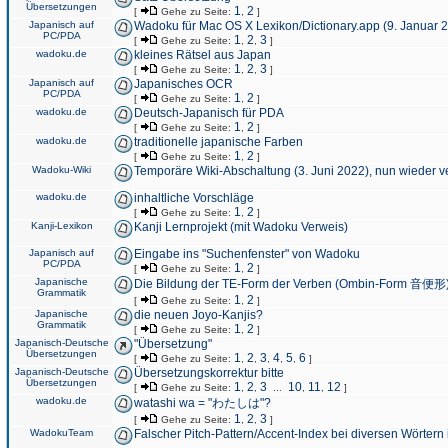
Übersetzungen
1
2
[
Gehe zu Seite:
,
]
Japanisch auf
Wadoku für Mac OS X Lexikon/Dictionary.app (9. Januar 
PC/PDA
1
2
3
[
Gehe zu Seite:
,
,
]
wadoku.de
kleines Rätsel aus Japan
1
2
3
[
Gehe zu Seite:
,
,
]
Japanisch auf
Japanisches OCR
PC/PDA
1
2
[
Gehe zu Seite:
,
]
wadoku.de
Deutsch-Japanisch für PDA
1
2
[
Gehe zu Seite:
,
]
wadoku.de
traditionelle japanische Farben
1
2
[
Gehe zu Seite:
,
]
Wadoku-Wiki
Temporäre Wiki-Abschaltung (3. Juni 2022), nun wieder v
wadoku.de
inhaltliche Vorschläge
1
2
[
Gehe zu Seite:
,
]
Kanji-Lexikon
Kanji Lernprojekt (mit Wadoku Verweis)
Japanisch auf
Eingabe ins "Suchenfenster" von Wadoku
PC/PDA
1
2
[
Gehe zu Seite:
,
]
Japanische
Die Bildung der TE-Form der Verben (Ombin-Form 音便形
Grammatik
1
2
[
Gehe zu Seite:
,
]
Japanische
die neuen Joyo-Kanjis?
Grammatik
1
2
[
Gehe zu Seite:
,
]
Japanisch-Deutsche
"Übersetzung"
Übersetzungen
1
2
3
4
5
6
[
Gehe zu Seite:
,
,
,
,
,
]
Japanisch-Deutsche
Übersetzungskorrektur bitte
Übersetzungen
1
2
3
10
11
12
[
Gehe zu Seite:
,
,
...
,
,
]
wadoku.de
watashi wa = "わたしは"?
1
2
3
[
Gehe zu Seite:
,
,
]
WadokuTeam
Falscher Pitch-Pattern/Accent-Index bei diversen Wörtern