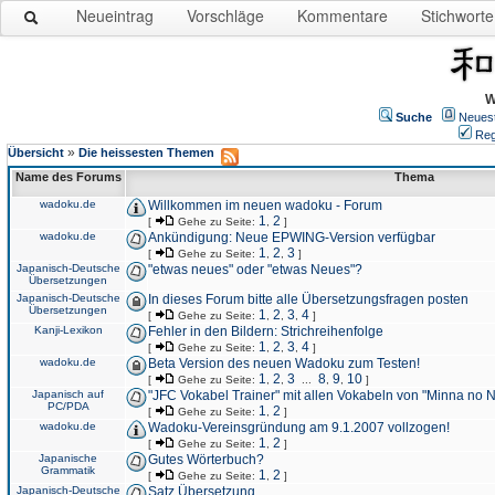
Neueintrag
Vorschläge
Kommentare
Stichworte
W
Suche
Neues
Reg
»
Übersicht
Die heissesten Themen
Name des Forums
Thema
wadoku.de
Willkommen im neuen wadoku - Forum
1
2
[
Gehe zu Seite:
,
]
wadoku.de
Ankündigung: Neue EPWING-Version verfügbar
1
2
3
[
Gehe zu Seite:
,
,
]
Japanisch-Deutsche
"etwas neues" oder "etwas Neues"?
Übersetzungen
Japanisch-Deutsche
In dieses Forum bitte alle Übersetzungsfragen posten
Übersetzungen
1
2
3
4
[
Gehe zu Seite:
,
,
,
]
Kanji-Lexikon
Fehler in den Bildern: Strichreihenfolge
1
2
3
4
[
Gehe zu Seite:
,
,
,
]
wadoku.de
Beta Version des neuen Wadoku zum Testen!
1
2
3
8
9
10
[
Gehe zu Seite:
,
,
...
,
,
]
Japanisch auf
"JFC Vokabel Trainer" mit allen Vokabeln von "Minna no 
PC/PDA
1
2
[
Gehe zu Seite:
,
]
wadoku.de
Wadoku-Vereinsgründung am 9.1.2007 vollzogen!
1
2
[
Gehe zu Seite:
,
]
Japanische
Gutes Wörterbuch?
Grammatik
1
2
[
Gehe zu Seite:
,
]
Japanisch-Deutsche
Satz Übersetzung