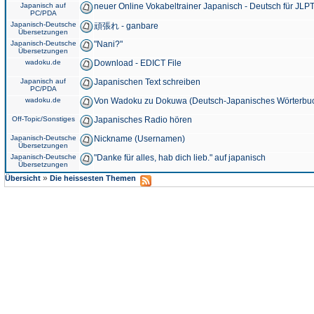
Japanisch auf
neuer Online Vokabeltrainer Japanisch - Deutsch für JLPT
PC/PDA
Japanisch-Deutsche
頑張れ - ganbare
Übersetzungen
Japanisch-Deutsche
"Nani?"
Übersetzungen
wadoku.de
Download - EDICT File
Japanisch auf
Japanischen Text schreiben
PC/PDA
wadoku.de
Von Wadoku zu Dokuwa (Deutsch-Japanisches Wörterbu
Off-Topic/Sonstiges
Japanisches Radio hören
Japanisch-Deutsche
Nickname (Usernamen)
Übersetzungen
Japanisch-Deutsche
"Danke für alles, hab dich lieb." auf japanisch
Übersetzungen
»
Übersicht
Die heissesten Themen