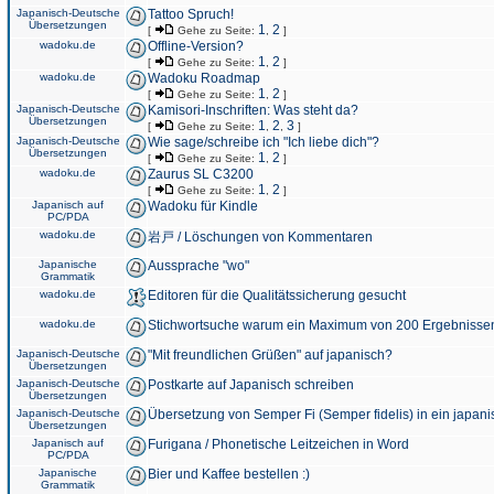
Japanisch-Deutsche
Tattoo Spruch!
Übersetzungen
1
2
[
Gehe zu Seite:
,
]
wadoku.de
Offline-Version?
1
2
[
Gehe zu Seite:
,
]
wadoku.de
Wadoku Roadmap
1
2
[
Gehe zu Seite:
,
]
Japanisch-Deutsche
Kamisori-Inschriften: Was steht da?
Übersetzungen
1
2
3
[
Gehe zu Seite:
,
,
]
Japanisch-Deutsche
Wie sage/schreibe ich "Ich liebe dich"?
Übersetzungen
1
2
[
Gehe zu Seite:
,
]
wadoku.de
Zaurus SL C3200
1
2
[
Gehe zu Seite:
,
]
Japanisch auf
Wadoku für Kindle
PC/PDA
wadoku.de
岩戸 / Löschungen von Kommentaren
Japanische
Aussprache "wo"
Grammatik
wadoku.de
Editoren für die Qualitätssicherung gesucht
wadoku.de
Stichwortsuche warum ein Maximum von 200 Ergebnisse
Japanisch-Deutsche
"Mit freundlichen Grüßen" auf japanisch?
Übersetzungen
Japanisch-Deutsche
Postkarte auf Japanisch schreiben
Übersetzungen
Japanisch-Deutsche
Übersetzung von Semper Fi (Semper fidelis) in ein japani
Übersetzungen
Japanisch auf
Furigana / Phonetische Leitzeichen in Word
PC/PDA
Japanische
Bier und Kaffee bestellen :)
Grammatik