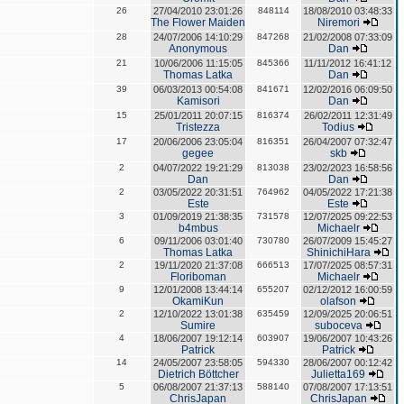
26
27/04/2010 23:01:26
848114
18/08/2010 03:48:33
The Flower Maiden
Niremori
28
24/07/2006 14:10:29
847268
21/02/2008 07:33:09
Anonymous
Dan
21
10/06/2006 11:15:05
845366
11/11/2012 16:41:12
Thomas Latka
Dan
39
06/03/2013 00:54:08
841671
12/02/2016 06:09:50
Kamisori
Dan
15
25/01/2011 20:07:15
816374
26/02/2011 12:31:49
Tristezza
Todius
17
20/06/2006 23:05:04
816351
26/04/2007 07:32:47
gegee
skb
2
04/07/2022 19:21:29
813038
23/02/2023 16:58:56
Dan
Dan
2
03/05/2022 20:31:51
764962
04/05/2022 17:21:38
Este
Este
3
01/09/2019 21:38:35
731578
12/07/2025 09:22:53
b4mbus
Michaelr
6
09/11/2006 03:01:40
730780
26/07/2009 15:45:27
Thomas Latka
ShinichiHara
2
19/11/2020 21:37:08
666513
17/07/2025 08:57:31
Floriboman
Michaelr
9
12/01/2008 13:44:14
655207
02/12/2012 16:00:59
OkamiKun
olafson
2
12/10/2022 13:01:38
635459
12/09/2025 20:06:51
Sumire
suboceva
4
18/06/2007 19:12:14
603907
19/06/2007 10:43:26
Patrick
Patrick
14
24/05/2007 23:58:05
594330
28/06/2007 00:12:42
Dietrich Böttcher
Julietta169
5
06/08/2007 21:37:13
588140
07/08/2007 17:13:51
ChrisJapan
ChrisJapan