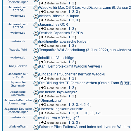
Übersetzungen
1
2
[
Gehe zu Seite:
,
]
Japanisch auf
Wadoku für Mac OS X Lexikon/Dictionary.app (9. Januar 
PC/PDA
1
2
3
[
Gehe zu Seite:
,
,
]
wadoku.de
kleines Rätsel aus Japan
1
2
3
[
Gehe zu Seite:
,
,
]
Japanisch auf
Japanisches OCR
PC/PDA
1
2
[
Gehe zu Seite:
,
]
wadoku.de
Deutsch-Japanisch für PDA
1
2
[
Gehe zu Seite:
,
]
wadoku.de
traditionelle japanische Farben
1
2
[
Gehe zu Seite:
,
]
Wadoku-Wiki
Temporäre Wiki-Abschaltung (3. Juni 2022), nun wieder v
wadoku.de
inhaltliche Vorschläge
1
2
[
Gehe zu Seite:
,
]
Kanji-Lexikon
Kanji Lernprojekt (mit Wadoku Verweis)
Japanisch auf
Eingabe ins "Suchenfenster" von Wadoku
PC/PDA
1
2
[
Gehe zu Seite:
,
]
Japanische
Die Bildung der TE-Form der Verben (Ombin-Form 音便形
Grammatik
1
2
[
Gehe zu Seite:
,
]
Japanische
die neuen Joyo-Kanjis?
Grammatik
1
2
[
Gehe zu Seite:
,
]
Japanisch-Deutsche
"Übersetzung"
Übersetzungen
1
2
3
4
5
6
[
Gehe zu Seite:
,
,
,
,
,
]
Japanisch-Deutsche
Übersetzungskorrektur bitte
Übersetzungen
1
2
3
10
11
12
[
Gehe zu Seite:
,
,
...
,
,
]
wadoku.de
watashi wa = "わたしは"?
1
2
3
[
Gehe zu Seite:
,
,
]
WadokuTeam
Falscher Pitch-Pattern/Accent-Index bei diversen Wörtern