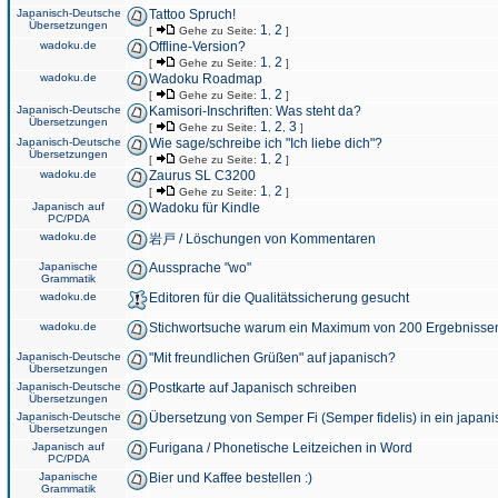
Japanisch-Deutsche
Tattoo Spruch!
Übersetzungen
1
2
[
Gehe zu Seite:
,
]
wadoku.de
Offline-Version?
1
2
[
Gehe zu Seite:
,
]
wadoku.de
Wadoku Roadmap
1
2
[
Gehe zu Seite:
,
]
Japanisch-Deutsche
Kamisori-Inschriften: Was steht da?
Übersetzungen
1
2
3
[
Gehe zu Seite:
,
,
]
Japanisch-Deutsche
Wie sage/schreibe ich "Ich liebe dich"?
Übersetzungen
1
2
[
Gehe zu Seite:
,
]
wadoku.de
Zaurus SL C3200
1
2
[
Gehe zu Seite:
,
]
Japanisch auf
Wadoku für Kindle
PC/PDA
wadoku.de
岩戸 / Löschungen von Kommentaren
Japanische
Aussprache "wo"
Grammatik
wadoku.de
Editoren für die Qualitätssicherung gesucht
wadoku.de
Stichwortsuche warum ein Maximum von 200 Ergebnisse
Japanisch-Deutsche
"Mit freundlichen Grüßen" auf japanisch?
Übersetzungen
Japanisch-Deutsche
Postkarte auf Japanisch schreiben
Übersetzungen
Japanisch-Deutsche
Übersetzung von Semper Fi (Semper fidelis) in ein japani
Übersetzungen
Japanisch auf
Furigana / Phonetische Leitzeichen in Word
PC/PDA
Japanische
Bier und Kaffee bestellen :)
Grammatik