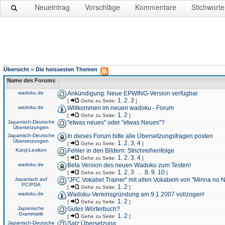
Neueintrag
Vorschläge
Kommentare
Stichworte
»
Übersicht
Die heissesten Themen
Name des Forums
wadoku.de
Ankündigung: Neue EPWING-Version verfügbar
1
2
3
[
Gehe zu Seite:
,
,
]
wadoku.de
Willkommen im neuen wadoku - Forum
1
2
[
Gehe zu Seite:
,
]
Japanisch-Deutsche
"etwas neues" oder "etwas Neues"?
Übersetzungen
Japanisch-Deutsche
In dieses Forum bitte alle Übersetzungsfragen posten
Übersetzungen
1
2
3
4
[
Gehe zu Seite:
,
,
,
]
Kanji-Lexikon
Fehler in den Bildern: Strichreihenfolge
1
2
3
4
[
Gehe zu Seite:
,
,
,
]
wadoku.de
Beta Version des neuen Wadoku zum Testen!
1
2
3
8
9
10
[
Gehe zu Seite:
,
,
...
,
,
]
Japanisch auf
"JFC Vokabel Trainer" mit allen Vokabeln von "Minna no 
PC/PDA
1
2
[
Gehe zu Seite:
,
]
wadoku.de
Wadoku-Vereinsgründung am 9.1.2007 vollzogen!
1
2
[
Gehe zu Seite:
,
]
Japanische
Gutes Wörterbuch?
Grammatik
1
2
[
Gehe zu Seite:
,
]
Japanisch-Deutsche
Satz Übersetzung