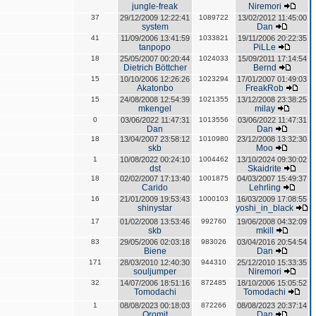
jungle-freak
Niremori
37
29/12/2009 12:22:41
1089722
13/02/2012 11:45:00
system
Dan
41
11/09/2006 13:41:59
1033821
19/11/2006 20:22:35
tanpopo
PiLLe
18
25/05/2007 00:20:44
1024033
15/09/2011 17:14:54
Dietrich Böttcher
Bernd
15
10/10/2006 12:26:26
1023294
17/01/2007 01:49:03
Akatonbo
FreakRob
15
24/08/2008 12:54:39
1021355
13/12/2008 23:38:25
mkengel
milay
0
03/06/2022 11:47:31
1013556
03/06/2022 11:47:31
Dan
Dan
18
13/04/2007 23:58:12
1010980
23/12/2008 13:32:30
skb
Moo
1
10/08/2022 00:24:10
1004462
13/10/2024 09:30:02
dst
Skaidrite
18
02/02/2007 17:13:40
1001875
04/03/2007 15:49:37
Carido
Lehrling
16
21/01/2009 19:53:43
1000103
16/03/2009 17:08:55
shinystar
yoshi_in_black
17
01/02/2008 13:53:46
992760
19/06/2008 04:32:09
skb
mkill
83
29/05/2006 02:03:18
983026
03/04/2016 20:54:54
Biene
Dan
171
28/03/2010 12:40:30
944310
25/12/2010 15:33:35
souljumper
Niremori
32
14/07/2006 18:51:16
872485
18/10/2006 15:05:52
Tomodachi
Tomodachi
1
08/08/2023 00:18:03
872266
08/08/2023 20:37:14
Oromit
Dan