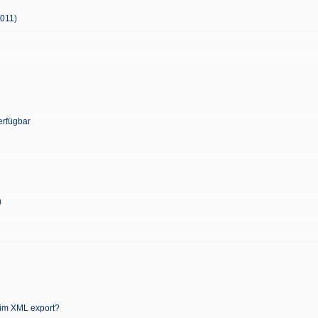
2011)
erfügbar
)
 im XML export?