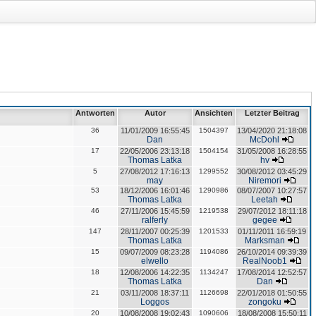
Antworten
Autor
Ansichten
Letzter Beitrag
36
11/01/2009 16:55:45
1504397
13/04/2020 21:18:08
Dan
McDohl
17
22/05/2006 23:13:18
1504154
31/05/2008 16:28:55
Thomas Latka
hv
5
27/08/2012 17:16:13
1299552
30/08/2012 03:45:29
may
Niremori
53
18/12/2006 16:01:46
1290986
08/07/2007 10:27:57
Thomas Latka
Leetah
46
27/11/2006 15:45:59
1219538
29/07/2012 18:11:18
ralferly
gegee
147
28/11/2007 00:25:39
1201533
01/11/2011 16:59:19
Thomas Latka
Marksman
15
09/07/2009 08:23:28
1194086
26/10/2014 09:39:39
elwello
RealNoob1
18
12/08/2006 14:22:35
1134247
17/08/2014 12:52:57
Thomas Latka
Dan
21
03/11/2008 18:37:11
1126698
22/01/2018 01:50:55
Loggos
zongoku
20
10/08/2008 19:02:43
1090606
18/08/2008 15:50:11