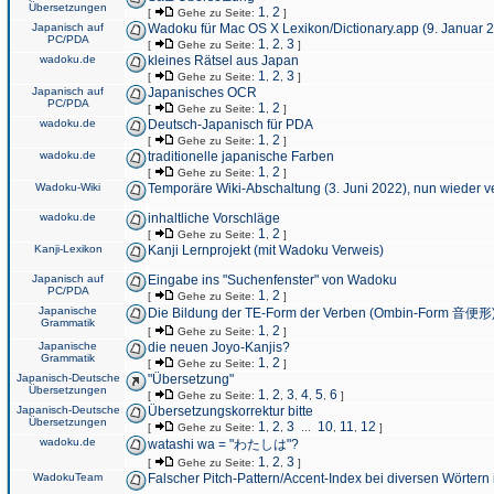
Übersetzungen
1
2
[
Gehe zu Seite:
,
]
Japanisch auf
Wadoku für Mac OS X Lexikon/Dictionary.app (9. Januar 
PC/PDA
1
2
3
[
Gehe zu Seite:
,
,
]
wadoku.de
kleines Rätsel aus Japan
1
2
3
[
Gehe zu Seite:
,
,
]
Japanisch auf
Japanisches OCR
PC/PDA
1
2
[
Gehe zu Seite:
,
]
wadoku.de
Deutsch-Japanisch für PDA
1
2
[
Gehe zu Seite:
,
]
wadoku.de
traditionelle japanische Farben
1
2
[
Gehe zu Seite:
,
]
Wadoku-Wiki
Temporäre Wiki-Abschaltung (3. Juni 2022), nun wieder v
wadoku.de
inhaltliche Vorschläge
1
2
[
Gehe zu Seite:
,
]
Kanji-Lexikon
Kanji Lernprojekt (mit Wadoku Verweis)
Japanisch auf
Eingabe ins "Suchenfenster" von Wadoku
PC/PDA
1
2
[
Gehe zu Seite:
,
]
Japanische
Die Bildung der TE-Form der Verben (Ombin-Form 音便形
Grammatik
1
2
[
Gehe zu Seite:
,
]
Japanische
die neuen Joyo-Kanjis?
Grammatik
1
2
[
Gehe zu Seite:
,
]
Japanisch-Deutsche
"Übersetzung"
Übersetzungen
1
2
3
4
5
6
[
Gehe zu Seite:
,
,
,
,
,
]
Japanisch-Deutsche
Übersetzungskorrektur bitte
Übersetzungen
1
2
3
10
11
12
[
Gehe zu Seite:
,
,
...
,
,
]
wadoku.de
watashi wa = "わたしは"?
1
2
3
[
Gehe zu Seite:
,
,
]
WadokuTeam
Falscher Pitch-Pattern/Accent-Index bei diversen Wörtern