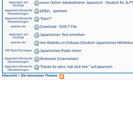
Japanisch auf
neuer Online Vokabeltrainer Japanisch - Deutsch für JLPT
PC/PDA
Japanisch-Deutsche
頑張れ - ganbare
Übersetzungen
Japanisch-Deutsche
"Nani?"
Übersetzungen
wadoku.de
Download - EDICT File
Japanisch auf
Japanischen Text schreiben
PC/PDA
wadoku.de
Von Wadoku zu Dokuwa (Deutsch-Japanisches Wörterbu
Off-Topic/Sonstiges
Japanisches Radio hören
Japanisch-Deutsche
Nickname (Usernamen)
Übersetzungen
Japanisch-Deutsche
"Danke für alles, hab dich lieb." auf japanisch
Übersetzungen
»
Übersicht
Die heissesten Themen