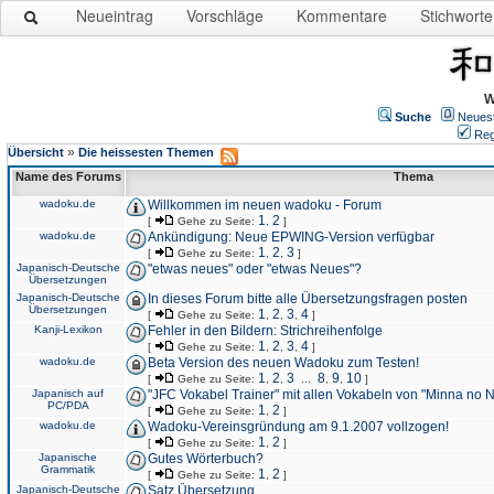
Neueintrag
Vorschläge
Kommentare
Stichworte
W
Suche
Neues
Reg
»
Übersicht
Die heissesten Themen
Name des Forums
Thema
wadoku.de
Willkommen im neuen wadoku - Forum
1
2
[
Gehe zu Seite:
,
]
wadoku.de
Ankündigung: Neue EPWING-Version verfügbar
1
2
3
[
Gehe zu Seite:
,
,
]
Japanisch-Deutsche
"etwas neues" oder "etwas Neues"?
Übersetzungen
Japanisch-Deutsche
In dieses Forum bitte alle Übersetzungsfragen posten
Übersetzungen
1
2
3
4
[
Gehe zu Seite:
,
,
,
]
Kanji-Lexikon
Fehler in den Bildern: Strichreihenfolge
1
2
3
4
[
Gehe zu Seite:
,
,
,
]
wadoku.de
Beta Version des neuen Wadoku zum Testen!
1
2
3
8
9
10
[
Gehe zu Seite:
,
,
...
,
,
]
Japanisch auf
"JFC Vokabel Trainer" mit allen Vokabeln von "Minna no 
PC/PDA
1
2
[
Gehe zu Seite:
,
]
wadoku.de
Wadoku-Vereinsgründung am 9.1.2007 vollzogen!
1
2
[
Gehe zu Seite:
,
]
Japanische
Gutes Wörterbuch?
Grammatik
1
2
[
Gehe zu Seite:
,
]
Japanisch-Deutsche
Satz Übersetzung