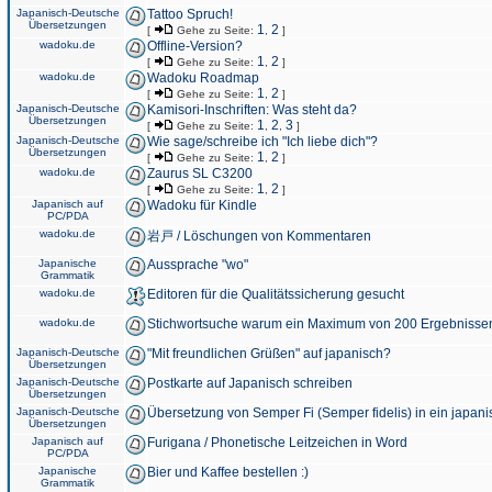
Japanisch-Deutsche
Tattoo Spruch!
Übersetzungen
1
2
[
Gehe zu Seite:
,
]
wadoku.de
Offline-Version?
1
2
[
Gehe zu Seite:
,
]
wadoku.de
Wadoku Roadmap
1
2
[
Gehe zu Seite:
,
]
Japanisch-Deutsche
Kamisori-Inschriften: Was steht da?
Übersetzungen
1
2
3
[
Gehe zu Seite:
,
,
]
Japanisch-Deutsche
Wie sage/schreibe ich "Ich liebe dich"?
Übersetzungen
1
2
[
Gehe zu Seite:
,
]
wadoku.de
Zaurus SL C3200
1
2
[
Gehe zu Seite:
,
]
Japanisch auf
Wadoku für Kindle
PC/PDA
wadoku.de
岩戸 / Löschungen von Kommentaren
Japanische
Aussprache "wo"
Grammatik
wadoku.de
Editoren für die Qualitätssicherung gesucht
wadoku.de
Stichwortsuche warum ein Maximum von 200 Ergebnisse
Japanisch-Deutsche
"Mit freundlichen Grüßen" auf japanisch?
Übersetzungen
Japanisch-Deutsche
Postkarte auf Japanisch schreiben
Übersetzungen
Japanisch-Deutsche
Übersetzung von Semper Fi (Semper fidelis) in ein japani
Übersetzungen
Japanisch auf
Furigana / Phonetische Leitzeichen in Word
PC/PDA
Japanische
Bier und Kaffee bestellen :)
Grammatik