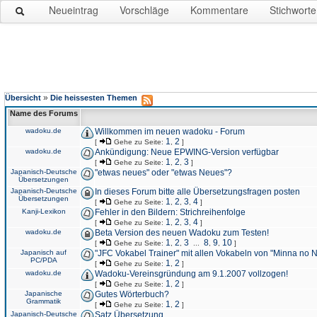
Neueintrag
Vorschläge
Kommentare
Stichworte
»
Übersicht
Die heissesten Themen
Name des Forums
wadoku.de
Willkommen im neuen wadoku - Forum
1
2
[
Gehe zu Seite:
,
]
wadoku.de
Ankündigung: Neue EPWING-Version verfügbar
1
2
3
[
Gehe zu Seite:
,
,
]
Japanisch-Deutsche
"etwas neues" oder "etwas Neues"?
Übersetzungen
Japanisch-Deutsche
In dieses Forum bitte alle Übersetzungsfragen posten
Übersetzungen
1
2
3
4
[
Gehe zu Seite:
,
,
,
]
Kanji-Lexikon
Fehler in den Bildern: Strichreihenfolge
1
2
3
4
[
Gehe zu Seite:
,
,
,
]
wadoku.de
Beta Version des neuen Wadoku zum Testen!
1
2
3
8
9
10
[
Gehe zu Seite:
,
,
...
,
,
]
Japanisch auf
"JFC Vokabel Trainer" mit allen Vokabeln von "Minna no 
PC/PDA
1
2
[
Gehe zu Seite:
,
]
wadoku.de
Wadoku-Vereinsgründung am 9.1.2007 vollzogen!
1
2
[
Gehe zu Seite:
,
]
Japanische
Gutes Wörterbuch?
Grammatik
1
2
[
Gehe zu Seite:
,
]
Japanisch-Deutsche
Satz Übersetzung