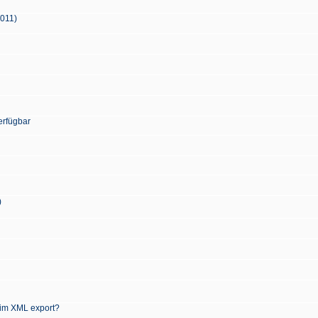
2011)
erfügbar
)
 im XML export?