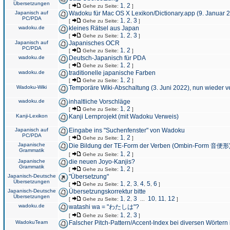
Übersetzungen
1
2
[
Gehe zu Seite:
,
]
Japanisch auf
Wadoku für Mac OS X Lexikon/Dictionary.app (9. Januar 
PC/PDA
1
2
3
[
Gehe zu Seite:
,
,
]
wadoku.de
kleines Rätsel aus Japan
1
2
3
[
Gehe zu Seite:
,
,
]
Japanisch auf
Japanisches OCR
PC/PDA
1
2
[
Gehe zu Seite:
,
]
wadoku.de
Deutsch-Japanisch für PDA
1
2
[
Gehe zu Seite:
,
]
wadoku.de
traditionelle japanische Farben
1
2
[
Gehe zu Seite:
,
]
Wadoku-Wiki
Temporäre Wiki-Abschaltung (3. Juni 2022), nun wieder v
wadoku.de
inhaltliche Vorschläge
1
2
[
Gehe zu Seite:
,
]
Kanji-Lexikon
Kanji Lernprojekt (mit Wadoku Verweis)
Japanisch auf
Eingabe ins "Suchenfenster" von Wadoku
PC/PDA
1
2
[
Gehe zu Seite:
,
]
Japanische
Die Bildung der TE-Form der Verben (Ombin-Form 音便形
Grammatik
1
2
[
Gehe zu Seite:
,
]
Japanische
die neuen Joyo-Kanjis?
Grammatik
1
2
[
Gehe zu Seite:
,
]
Japanisch-Deutsche
"Übersetzung"
Übersetzungen
1
2
3
4
5
6
[
Gehe zu Seite:
,
,
,
,
,
]
Japanisch-Deutsche
Übersetzungskorrektur bitte
Übersetzungen
1
2
3
10
11
12
[
Gehe zu Seite:
,
,
...
,
,
]
wadoku.de
watashi wa = "わたしは"?
1
2
3
[
Gehe zu Seite:
,
,
]
WadokuTeam
Falscher Pitch-Pattern/Accent-Index bei diversen Wörtern