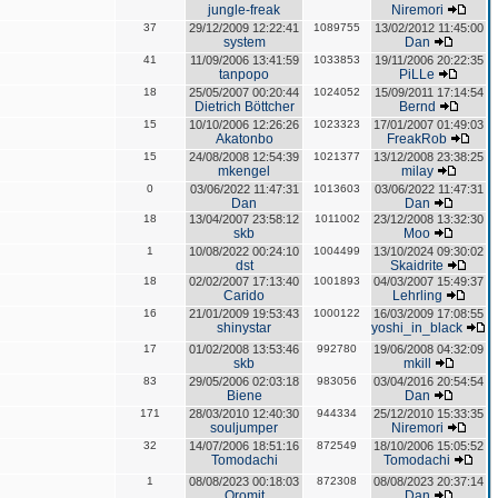
jungle-freak
Niremori
37
29/12/2009 12:22:41
1089755
13/02/2012 11:45:00
system
Dan
41
11/09/2006 13:41:59
1033853
19/11/2006 20:22:35
tanpopo
PiLLe
18
25/05/2007 00:20:44
1024052
15/09/2011 17:14:54
Dietrich Böttcher
Bernd
15
10/10/2006 12:26:26
1023323
17/01/2007 01:49:03
Akatonbo
FreakRob
15
24/08/2008 12:54:39
1021377
13/12/2008 23:38:25
mkengel
milay
0
03/06/2022 11:47:31
1013603
03/06/2022 11:47:31
Dan
Dan
18
13/04/2007 23:58:12
1011002
23/12/2008 13:32:30
skb
Moo
1
10/08/2022 00:24:10
1004499
13/10/2024 09:30:02
dst
Skaidrite
18
02/02/2007 17:13:40
1001893
04/03/2007 15:49:37
Carido
Lehrling
16
21/01/2009 19:53:43
1000122
16/03/2009 17:08:55
shinystar
yoshi_in_black
17
01/02/2008 13:53:46
992780
19/06/2008 04:32:09
skb
mkill
83
29/05/2006 02:03:18
983056
03/04/2016 20:54:54
Biene
Dan
171
28/03/2010 12:40:30
944334
25/12/2010 15:33:35
souljumper
Niremori
32
14/07/2006 18:51:16
872549
18/10/2006 15:05:52
Tomodachi
Tomodachi
1
08/08/2023 00:18:03
872308
08/08/2023 20:37:14
Oromit
Dan