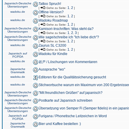
Japanisch-Deutsche
Tattoo Spruch!
Übersetzungen
1
2
[
Gehe zu Seite:
,
]
wadoku.de
Offline-Version?
1
2
[
Gehe zu Seite:
,
]
wadoku.de
Wadoku Roadmap
1
2
[
Gehe zu Seite:
,
]
Japanisch-Deutsche
Kamisori-Inschriften: Was steht da?
Übersetzungen
1
2
3
[
Gehe zu Seite:
,
,
]
Japanisch-Deutsche
Wie sage/schreibe ich "Ich liebe dich"?
Übersetzungen
1
2
[
Gehe zu Seite:
,
]
wadoku.de
Zaurus SL C3200
1
2
[
Gehe zu Seite:
,
]
Japanisch auf
Wadoku für Kindle
PC/PDA
wadoku.de
岩戸 / Löschungen von Kommentaren
Japanische
Aussprache "wo"
Grammatik
wadoku.de
Editoren für die Qualitätssicherung gesucht
wadoku.de
Stichwortsuche warum ein Maximum von 200 Ergebnisse
Japanisch-Deutsche
"Mit freundlichen Grüßen" auf japanisch?
Übersetzungen
Japanisch-Deutsche
Postkarte auf Japanisch schreiben
Übersetzungen
Japanisch-Deutsche
Übersetzung von Semper Fi (Semper fidelis) in ein japani
Übersetzungen
Japanisch auf
Furigana / Phonetische Leitzeichen in Word
PC/PDA
Japanische
Bier und Kaffee bestellen :)
Grammatik