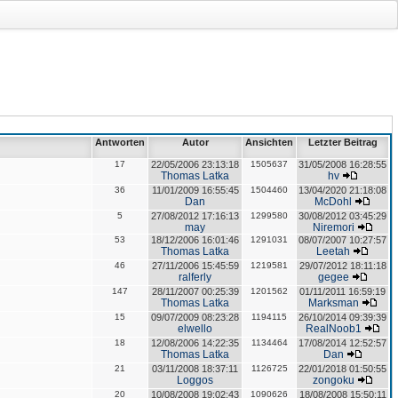
Antworten
Autor
Ansichten
Letzter Beitrag
17
22/05/2006 23:13:18
1505637
31/05/2008 16:28:55
Thomas Latka
hv
36
11/01/2009 16:55:45
1504460
13/04/2020 21:18:08
Dan
McDohl
5
27/08/2012 17:16:13
1299580
30/08/2012 03:45:29
may
Niremori
53
18/12/2006 16:01:46
1291031
08/07/2007 10:27:57
Thomas Latka
Leetah
46
27/11/2006 15:45:59
1219581
29/07/2012 18:11:18
ralferly
gegee
147
28/11/2007 00:25:39
1201562
01/11/2011 16:59:19
Thomas Latka
Marksman
15
09/07/2009 08:23:28
1194115
26/10/2014 09:39:39
elwello
RealNoob1
18
12/08/2006 14:22:35
1134464
17/08/2014 12:52:57
Thomas Latka
Dan
21
03/11/2008 18:37:11
1126725
22/01/2018 01:50:55
Loggos
zongoku
20
10/08/2008 19:02:43
1090626
18/08/2008 15:50:11