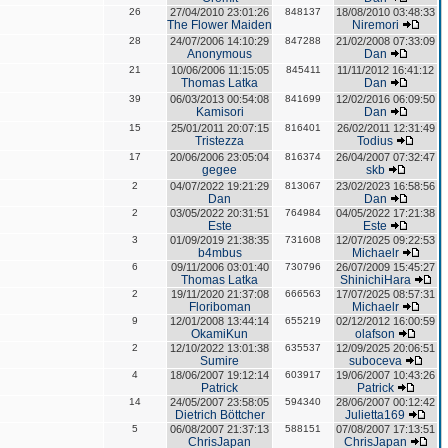
26
27/04/2010 23:01:26
848137
18/08/2010 03:48:33
The Flower Maiden
Niremori
28
24/07/2006 14:10:29
847288
21/02/2008 07:33:09
Anonymous
Dan
21
10/06/2006 11:15:05
845411
11/11/2012 16:41:12
Thomas Latka
Dan
39
06/03/2013 00:54:08
841699
12/02/2016 06:09:50
Kamisori
Dan
15
25/01/2011 20:07:15
816401
26/02/2011 12:31:49
Tristezza
Todius
17
20/06/2006 23:05:04
816374
26/04/2007 07:32:47
gegee
skb
2
04/07/2022 19:21:29
813067
23/02/2023 16:58:56
Dan
Dan
2
03/05/2022 20:31:51
764984
04/05/2022 17:21:38
Este
Este
3
01/09/2019 21:38:35
731608
12/07/2025 09:22:53
b4mbus
Michaelr
6
09/11/2006 03:01:40
730796
26/07/2009 15:45:27
Thomas Latka
ShinichiHara
2
19/11/2020 21:37:08
666563
17/07/2025 08:57:31
Floriboman
Michaelr
9
12/01/2008 13:44:14
655219
02/12/2012 16:00:59
OkamiKun
olafson
2
12/10/2022 13:01:38
635537
12/09/2025 20:06:51
Sumire
suboceva
4
18/06/2007 19:12:14
603917
19/06/2007 10:43:26
Patrick
Patrick
14
24/05/2007 23:58:05
594340
28/06/2007 00:12:42
Dietrich Böttcher
Julietta169
5
06/08/2007 21:37:13
588151
07/08/2007 17:13:51
ChrisJapan
ChrisJapan