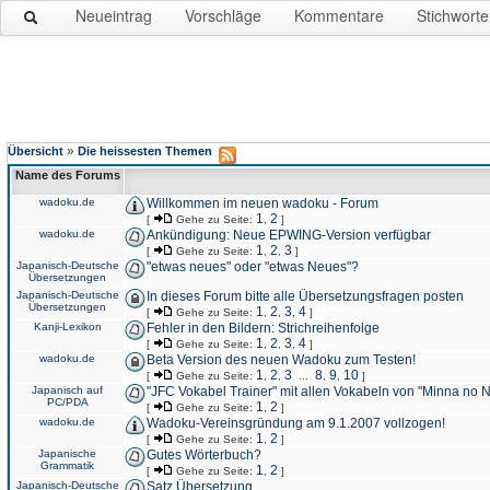
Neueintrag
Vorschläge
Kommentare
Stichworte
»
Übersicht
Die heissesten Themen
Name des Forums
wadoku.de
Willkommen im neuen wadoku - Forum
1
2
[
Gehe zu Seite:
,
]
wadoku.de
Ankündigung: Neue EPWING-Version verfügbar
1
2
3
[
Gehe zu Seite:
,
,
]
Japanisch-Deutsche
"etwas neues" oder "etwas Neues"?
Übersetzungen
Japanisch-Deutsche
In dieses Forum bitte alle Übersetzungsfragen posten
Übersetzungen
1
2
3
4
[
Gehe zu Seite:
,
,
,
]
Kanji-Lexikon
Fehler in den Bildern: Strichreihenfolge
1
2
3
4
[
Gehe zu Seite:
,
,
,
]
wadoku.de
Beta Version des neuen Wadoku zum Testen!
1
2
3
8
9
10
[
Gehe zu Seite:
,
,
...
,
,
]
Japanisch auf
"JFC Vokabel Trainer" mit allen Vokabeln von "Minna no 
PC/PDA
1
2
[
Gehe zu Seite:
,
]
wadoku.de
Wadoku-Vereinsgründung am 9.1.2007 vollzogen!
1
2
[
Gehe zu Seite:
,
]
Japanische
Gutes Wörterbuch?
Grammatik
1
2
[
Gehe zu Seite:
,
]
Japanisch-Deutsche
Satz Übersetzung