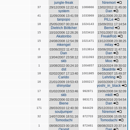
jungle-freak
Niremori
37
29/12/2009 12:22:41
1089866
13/02/2012 11:45:00
system
Dan
41
11/09/2006 13:41:59
1033969
19/11/2006 20:22:35
tanpopo
PiLLe
18
25/05/2007 00:20:44
1024143
15/09/2011 17:14:54
Dietrich Böttcher
Bernd
15
10/10/2006 12:26:26
1023410
17/01/2007 01:49:03
Akatonbo
FreakRob
15
24/08/2008 12:54:39
1021471
13/12/2008 23:38:25
mkengel
milay
0
03/06/2022 11:47:31
1013814
03/06/2022 11:47:31
Dan
Dan
18
13/04/2007 23:58:12
1011093
23/12/2008 13:32:30
skb
Moo
1
10/08/2022 00:24:10
1004657
13/10/2024 09:30:02
dst
Skaidrite
18
02/02/2007 17:13:40
1001985
04/03/2007 15:49:37
Carido
Lehrling
16
21/01/2009 19:53:43
1000217
16/03/2009 17:08:55
shinystar
yoshi_in_black
17
01/02/2008 13:53:46
992871
19/06/2008 04:32:09
skb
mkill
83
29/05/2006 02:03:18
983171
03/04/2016 20:54:54
Biene
Dan
171
28/03/2010 12:40:30
944429
25/12/2010 15:33:35
souljumper
Niremori
32
14/07/2006 18:51:16
872703
18/10/2006 15:05:52
Tomodachi
Tomodachi
1
08/08/2023 00:18:03
872461
08/08/2023 20:37:14
Oromit
Dan