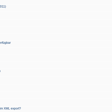
2011)
erfügbar
)
 im XML export?