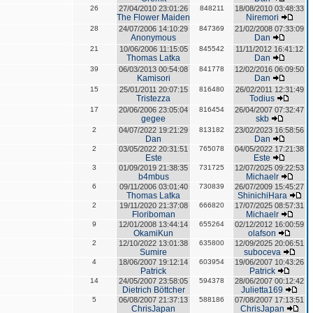
26
27/04/2010 23:01:26
848211
18/08/2010 03:48:33
The Flower Maiden
Niremori
28
24/07/2006 14:10:29
847369
21/02/2008 07:33:09
Anonymous
Dan
21
10/06/2006 11:15:05
845542
11/11/2012 16:41:12
Thomas Latka
Dan
39
06/03/2013 00:54:08
841778
12/02/2016 06:09:50
Kamisori
Dan
15
25/01/2011 20:07:15
816480
26/02/2011 12:31:49
Tristezza
Todius
17
20/06/2006 23:05:04
816454
26/04/2007 07:32:47
gegee
skb
2
04/07/2022 19:21:29
813182
23/02/2023 16:58:56
Dan
Dan
2
03/05/2022 20:31:51
765078
04/05/2022 17:21:38
Este
Este
3
01/09/2019 21:38:35
731725
12/07/2025 09:22:53
b4mbus
Michaelr
6
09/11/2006 03:01:40
730839
26/07/2009 15:45:27
Thomas Latka
ShinichiHara
2
19/11/2020 21:37:08
666820
17/07/2025 08:57:31
Floriboman
Michaelr
9
12/01/2008 13:44:14
655264
02/12/2012 16:00:59
OkamiKun
olafson
2
12/10/2022 13:01:38
635800
12/09/2025 20:06:51
Sumire
suboceva
4
18/06/2007 19:12:14
603954
19/06/2007 10:43:26
Patrick
Patrick
14
24/05/2007 23:58:05
594378
28/06/2007 00:12:42
Dietrich Böttcher
Julietta169
5
06/08/2007 21:37:13
588186
07/08/2007 17:13:51
ChrisJapan
ChrisJapan