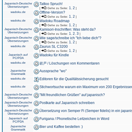
Japanisch-Deutsche
Tattoo Spruch!
Übersetzungen
1
2
[
Gehe zu Seite:
,
]
wadoku.de
Offline-Version?
1
2
[
Gehe zu Seite:
,
]
wadoku.de
Wadoku Roadmap
1
2
[
Gehe zu Seite:
,
]
Japanisch-Deutsche
Kamisori-Inschriften: Was steht da?
Übersetzungen
1
2
3
[
Gehe zu Seite:
,
,
]
Japanisch-Deutsche
Wie sage/schreibe ich "Ich liebe dich"?
Übersetzungen
1
2
[
Gehe zu Seite:
,
]
wadoku.de
Zaurus SL C3200
1
2
[
Gehe zu Seite:
,
]
Japanisch auf
Wadoku für Kindle
PC/PDA
wadoku.de
岩戸 / Löschungen von Kommentaren
Japanische
Aussprache "wo"
Grammatik
wadoku.de
Editoren für die Qualitätssicherung gesucht
wadoku.de
Stichwortsuche warum ein Maximum von 200 Ergebnisse
Japanisch-Deutsche
"Mit freundlichen Grüßen" auf japanisch?
Übersetzungen
Japanisch-Deutsche
Postkarte auf Japanisch schreiben
Übersetzungen
Japanisch-Deutsche
Übersetzung von Semper Fi (Semper fidelis) in ein japani
Übersetzungen
Japanisch auf
Furigana / Phonetische Leitzeichen in Word
PC/PDA
Japanische
Bier und Kaffee bestellen :)
Grammatik