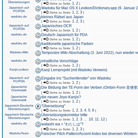
Übersetzungen
1
2
[
Gehe zu Seite:
,
]
Japanisch auf
Wadoku für Mac OS X Lexikon/Dictionary.app (9. Januar 
PC/PDA
1
2
3
[
Gehe zu Seite:
,
,
]
wadoku.de
kleines Rätsel aus Japan
1
2
3
[
Gehe zu Seite:
,
,
]
Japanisch auf
Japanisches OCR
PC/PDA
1
2
[
Gehe zu Seite:
,
]
wadoku.de
Deutsch-Japanisch für PDA
1
2
[
Gehe zu Seite:
,
]
wadoku.de
traditionelle japanische Farben
1
2
[
Gehe zu Seite:
,
]
Wadoku-Wiki
Temporäre Wiki-Abschaltung (3. Juni 2022), nun wieder v
wadoku.de
inhaltliche Vorschläge
1
2
[
Gehe zu Seite:
,
]
Kanji-Lexikon
Kanji Lernprojekt (mit Wadoku Verweis)
Japanisch auf
Eingabe ins "Suchenfenster" von Wadoku
PC/PDA
1
2
[
Gehe zu Seite:
,
]
Japanische
Die Bildung der TE-Form der Verben (Ombin-Form 音便形
Grammatik
1
2
[
Gehe zu Seite:
,
]
Japanische
die neuen Joyo-Kanjis?
Grammatik
1
2
[
Gehe zu Seite:
,
]
Japanisch-Deutsche
"Übersetzung"
Übersetzungen
1
2
3
4
5
6
[
Gehe zu Seite:
,
,
,
,
,
]
Japanisch-Deutsche
Übersetzungskorrektur bitte
Übersetzungen
1
2
3
10
11
12
[
Gehe zu Seite:
,
,
...
,
,
]
wadoku.de
watashi wa = "わたしは"?
1
2
3
[
Gehe zu Seite:
,
,
]
WadokuTeam
Falscher Pitch-Pattern/Accent-Index bei diversen Wörtern