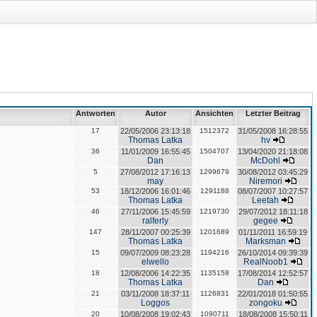
Antworten
Autor
Ansichten
Letzter Beitrag
17
22/05/2006 23:13:18
1512372
31/05/2008 16:28:55
Thomas Latka
hv
36
11/01/2009 16:55:45
1504707
13/04/2020 21:18:08
Dan
McDohl
5
27/08/2012 17:16:13
1299679
30/08/2012 03:45:29
may
Niremori
53
18/12/2006 16:01:46
1291188
08/07/2007 10:27:57
Thomas Latka
Leetah
46
27/11/2006 15:45:59
1219730
29/07/2012 18:11:18
ralferly
gegee
147
28/11/2007 00:25:39
1201689
01/11/2011 16:59:19
Thomas Latka
Marksman
15
09/07/2009 08:23:28
1194216
26/10/2014 09:39:39
elwello
RealNoob1
18
12/08/2006 14:22:35
1135158
17/08/2014 12:52:57
Thomas Latka
Dan
21
03/11/2008 18:37:11
1126831
22/01/2018 01:50:55
Loggos
zongoku
20
10/08/2008 19:02:43
1090711
18/08/2008 15:50:11