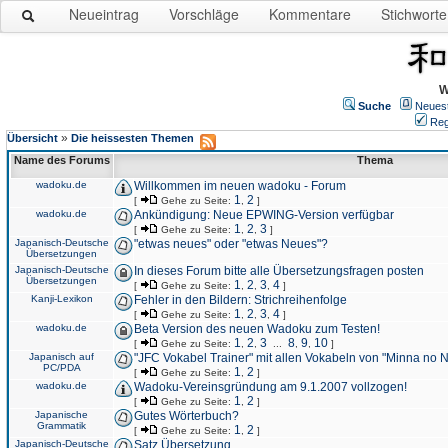
Neueintrag
Vorschläge
Kommentare
Stichworte
W
Suche
Neues
Reg
»
Übersicht
Die heissesten Themen
Name des Forums
Thema
wadoku.de
Willkommen im neuen wadoku - Forum
1
2
[
Gehe zu Seite:
,
]
wadoku.de
Ankündigung: Neue EPWING-Version verfügbar
1
2
3
[
Gehe zu Seite:
,
,
]
Japanisch-Deutsche
"etwas neues" oder "etwas Neues"?
Übersetzungen
Japanisch-Deutsche
In dieses Forum bitte alle Übersetzungsfragen posten
Übersetzungen
1
2
3
4
[
Gehe zu Seite:
,
,
,
]
Kanji-Lexikon
Fehler in den Bildern: Strichreihenfolge
1
2
3
4
[
Gehe zu Seite:
,
,
,
]
wadoku.de
Beta Version des neuen Wadoku zum Testen!
1
2
3
8
9
10
[
Gehe zu Seite:
,
,
...
,
,
]
Japanisch auf
"JFC Vokabel Trainer" mit allen Vokabeln von "Minna no 
PC/PDA
1
2
[
Gehe zu Seite:
,
]
wadoku.de
Wadoku-Vereinsgründung am 9.1.2007 vollzogen!
1
2
[
Gehe zu Seite:
,
]
Japanische
Gutes Wörterbuch?
Grammatik
1
2
[
Gehe zu Seite:
,
]
Japanisch-Deutsche
Satz Übersetzung