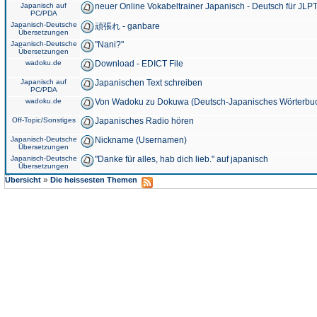
Japanisch auf
neuer Online Vokabeltrainer Japanisch - Deutsch für JLPT
PC/PDA
Japanisch-Deutsche
頑張れ - ganbare
Übersetzungen
Japanisch-Deutsche
"Nani?"
Übersetzungen
wadoku.de
Download - EDICT File
Japanisch auf
Japanischen Text schreiben
PC/PDA
wadoku.de
Von Wadoku zu Dokuwa (Deutsch-Japanisches Wörterbu
Off-Topic/Sonstiges
Japanisches Radio hören
Japanisch-Deutsche
Nickname (Usernamen)
Übersetzungen
Japanisch-Deutsche
"Danke für alles, hab dich lieb." auf japanisch
Übersetzungen
»
Übersicht
Die heissesten Themen