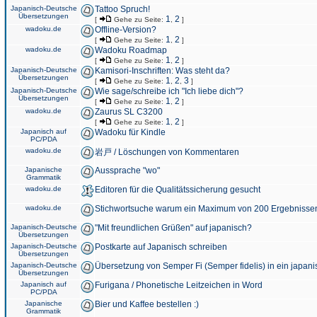
Japanisch-Deutsche
Tattoo Spruch!
Übersetzungen
1
2
[
Gehe zu Seite:
,
]
wadoku.de
Offline-Version?
1
2
[
Gehe zu Seite:
,
]
wadoku.de
Wadoku Roadmap
1
2
[
Gehe zu Seite:
,
]
Japanisch-Deutsche
Kamisori-Inschriften: Was steht da?
Übersetzungen
1
2
3
[
Gehe zu Seite:
,
,
]
Japanisch-Deutsche
Wie sage/schreibe ich "Ich liebe dich"?
Übersetzungen
1
2
[
Gehe zu Seite:
,
]
wadoku.de
Zaurus SL C3200
1
2
[
Gehe zu Seite:
,
]
Japanisch auf
Wadoku für Kindle
PC/PDA
wadoku.de
岩戸 / Löschungen von Kommentaren
Japanische
Aussprache "wo"
Grammatik
wadoku.de
Editoren für die Qualitätssicherung gesucht
wadoku.de
Stichwortsuche warum ein Maximum von 200 Ergebnisse
Japanisch-Deutsche
"Mit freundlichen Grüßen" auf japanisch?
Übersetzungen
Japanisch-Deutsche
Postkarte auf Japanisch schreiben
Übersetzungen
Japanisch-Deutsche
Übersetzung von Semper Fi (Semper fidelis) in ein japani
Übersetzungen
Japanisch auf
Furigana / Phonetische Leitzeichen in Word
PC/PDA
Japanische
Bier und Kaffee bestellen :)
Grammatik