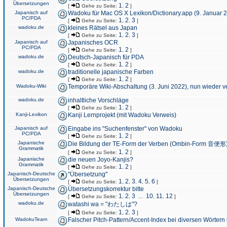
Übersetzungen
1
2
[
Gehe zu Seite:
,
]
Japanisch auf
Wadoku für Mac OS X Lexikon/Dictionary.app (9. Januar 
PC/PDA
1
2
3
[
Gehe zu Seite:
,
,
]
wadoku.de
kleines Rätsel aus Japan
1
2
3
[
Gehe zu Seite:
,
,
]
Japanisch auf
Japanisches OCR
PC/PDA
1
2
[
Gehe zu Seite:
,
]
wadoku.de
Deutsch-Japanisch für PDA
1
2
[
Gehe zu Seite:
,
]
wadoku.de
traditionelle japanische Farben
1
2
[
Gehe zu Seite:
,
]
Wadoku-Wiki
Temporäre Wiki-Abschaltung (3. Juni 2022), nun wieder v
wadoku.de
inhaltliche Vorschläge
1
2
[
Gehe zu Seite:
,
]
Kanji-Lexikon
Kanji Lernprojekt (mit Wadoku Verweis)
Japanisch auf
Eingabe ins "Suchenfenster" von Wadoku
PC/PDA
1
2
[
Gehe zu Seite:
,
]
Japanische
Die Bildung der TE-Form der Verben (Ombin-Form 音便形
Grammatik
1
2
[
Gehe zu Seite:
,
]
Japanische
die neuen Joyo-Kanjis?
Grammatik
1
2
[
Gehe zu Seite:
,
]
Japanisch-Deutsche
"Übersetzung"
Übersetzungen
1
2
3
4
5
6
[
Gehe zu Seite:
,
,
,
,
,
]
Japanisch-Deutsche
Übersetzungskorrektur bitte
Übersetzungen
1
2
3
10
11
12
[
Gehe zu Seite:
,
,
...
,
,
]
wadoku.de
watashi wa = "わたしは"?
1
2
3
[
Gehe zu Seite:
,
,
]
WadokuTeam
Falscher Pitch-Pattern/Accent-Index bei diversen Wörtern