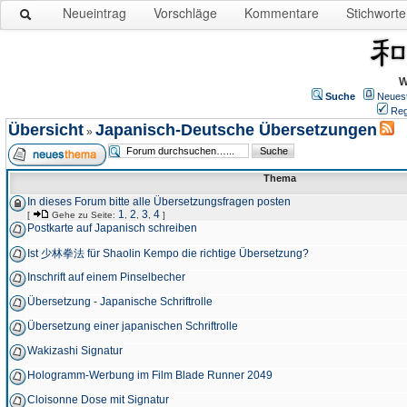
Neueintrag
Vorschläge
Kommentare
Stichworte
W
Suche
Neues
Reg
Übersicht
Japanisch-Deutsche Übersetzungen
»
Thema
In dieses Forum bitte alle Übersetzungsfragen posten
1
2
3
4
[
Gehe zu Seite:
,
,
,
]
Postkarte auf Japanisch schreiben
Ist 少林拳法 für Shaolin Kempo die richtige Übersetzung?
Inschrift auf einem Pinselbecher
Übersetzung - Japanische Schriftrolle
Übersetzung einer japanischen Schriftrolle
Wakizashi Signatur
Hologramm-Werbung im Film Blade Runner 2049
Cloisonne Dose mit Signatur