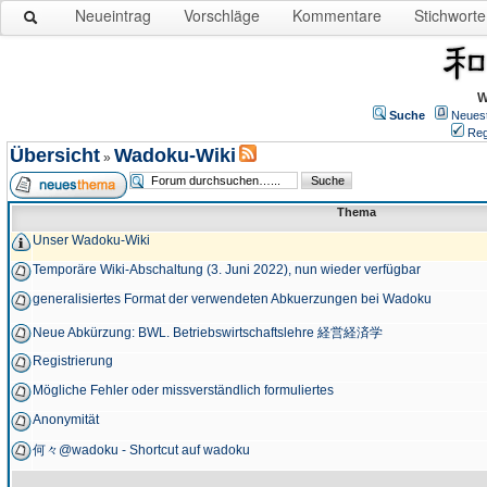
Neueintrag
Vorschläge
Kommentare
Stichworte
W
Suche
Neues
Reg
Übersicht
Wadoku-Wiki
»
Thema
Unser Wadoku-Wiki
Temporäre Wiki-Abschaltung (3. Juni 2022), nun wieder verfügbar
generalisiertes Format der verwendeten Abkuerzungen bei Wadoku
Neue Abkürzung: BWL. Betriebswirtschaftslehre 経営経済学
Registrierung
Mögliche Fehler oder missverständlich formuliertes
Anonymität
何々@wadoku - Shortcut auf wadoku