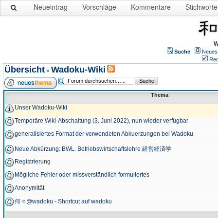
Neueintrag
Vorschläge
Kommentare
Stichworte
W
Suche
Neues
Reg
Übersicht
Wadoku-Wiki
»
Thema
Unser Wadoku-Wiki
Temporäre Wiki-Abschaltung (3. Juni 2022), nun wieder verfügbar
generalisiertes Format der verwendeten Abkuerzungen bei Wadoku
Neue Abkürzung: BWL. Betriebswirtschaftslehre 経営経済学
Registrierung
Mögliche Fehler oder missverständlich formuliertes
Anonymität
何々@wadoku - Shortcut auf wadoku