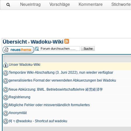
Neueintrag
Vorschläge
Kommentare
Stichworte
Übersicht
Wadoku-Wiki
»
Unser Wadoku-Wiki
Temporäre Wiki-Abschaltung (3. Juni 2022), nun wieder verfügbar
generalisiertes Format der verwendeten Abkuerzungen bei Wadoku
Neue Abkürzung: BWL. Betriebswirtschaftslehre 経営経済学
Registrierung
Mögliche Fehler oder missverständlich formuliertes
Anonymität
何々@wadoku - Shortcut auf wadoku