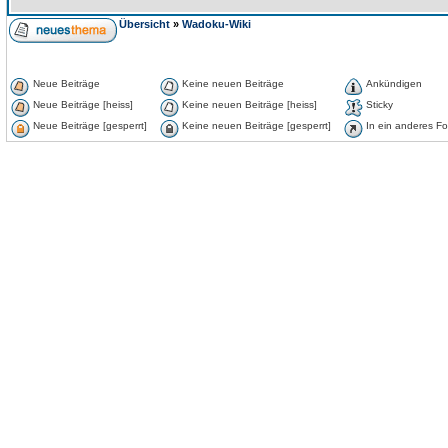
Übersicht
»
Wadoku-Wiki
Neue Beiträge
Keine neuen Beiträge
Ankündigen
Neue Beiträge [heiss]
Keine neuen Beiträge [heiss]
Sticky
Neue Beiträge [gesperrt]
Keine neuen Beiträge [gesperrt]
In ein anderes F