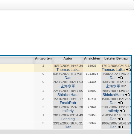
Antworten
Autor
Ansichten
Letzter Beitrag
2
16/12/2006 14:46:34
68036
17/12/2006 02:13:42
Thomas Latka
Thomas Latka
0
03/06/2022 11:47:31
1013675
03/06/2022 11:47:31
Dan
Dan
0
26/08/2010 06:11:53
94445
26/08/2010 06:11:53
玄海水軍
玄海水軍
2
22/08/2009 10:17:05
78592
29/08/2009 13:43:31
ShinichiHara
ShinichiHara
3
15/01/2009 13:15:17
69611
15/01/2009 15:12:55
FreakRob
Dan
2
30/05/2007 15:46:20
77841
31/05/2007 13:23:37
ralferly
ralferly
1
20/03/2007 03:51:49
69353
20/03/2007 10:11:35
Lehrling
Dan
3
23/12/2006 16:45:21
69342
10/02/2007 20:41:29
Dan
Dan