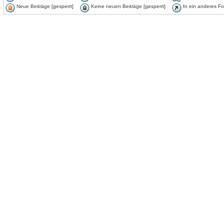
Neue Beiträge [gesperrt]
Keine neuen Beiträge [gesperrt]
In ein anderes F