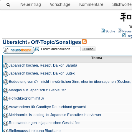
Neueintrag
Vorschläge
Kommentare
Stichworte
W
Suche
Neues
Reg
Übersicht
Off-Topic/Sonstiges
»
Thema
Japanisch kochen. Rezept. Daikon Sarada
Japanisch kochen. Rezept. Daikon Sutēki
Bedeutung von の nicht im wörtlichen Sinn, eher im übertragenen (Kochen, 
Mangas auf Japanisch zu verkaufen
Höflichkeitsform mit お
Auswanderer für Goodbye Deutschland gesucht
Metrinomics is looking for Japanese Executive Interviewer
Redewendungen in japanischen Geschäften
Stellenausschreibung Blacklane