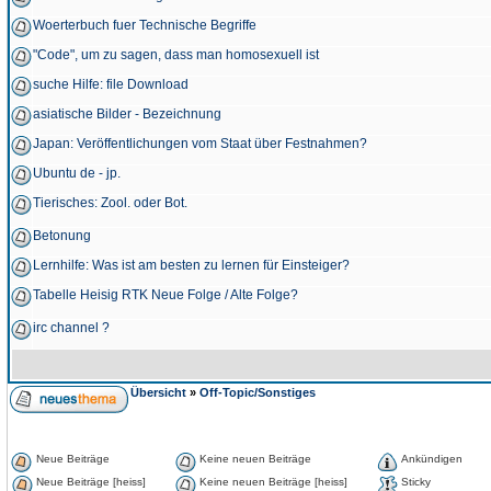
Woerterbuch fuer Technische Begriffe
"Code", um zu sagen, dass man homosexuell ist
suche Hilfe: file Download
asiatische Bilder - Bezeichnung
Japan: Veröffentlichungen vom Staat über Festnahmen?
Ubuntu de - jp.
Tierisches: Zool. oder Bot.
Betonung
Lernhilfe: Was ist am besten zu lernen für Einsteiger?
Tabelle Heisig RTK Neue Folge / Alte Folge?
irc channel ?
Übersicht
»
Off-Topic/Sonstiges
Neue Beiträge
Keine neuen Beiträge
Ankündigen
Neue Beiträge [heiss]
Keine neuen Beiträge [heiss]
Sticky