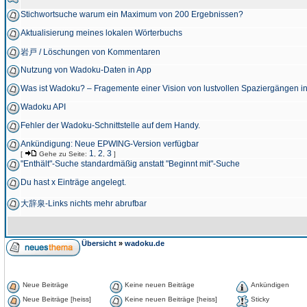
Stichwortsuche warum ein Maximum von 200 Ergebnissen?
Aktualisierung meines lokalen Wörterbuchs
岩戸 / Löschungen von Kommentaren
Nutzung von Wadoku-Daten in App
Was ist Wadoku? – Fragemente einer Vision von lustvollen Spaziergängen i
Wadoku API
Fehler der Wadoku-Schnittstelle auf dem Handy.
Ankündigung: Neue EPWING-Version verfügbar
1
2
3
[
Gehe zu Seite:
,
,
]
"Enthält"-Suche standardmäßig anstatt "Beginnt mit"-Suche
Du hast x Einträge angelegt.
大辞泉-Links nichts mehr abrufbar
Übersicht
»
wadoku.de
Neue Beiträge
Keine neuen Beiträge
Ankündigen
Neue Beiträge [heiss]
Keine neuen Beiträge [heiss]
Sticky