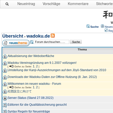
Neueintrag
Vorschläge
Kommentare
Stichworte
W
Suche
Neues
Reg
Übersicht
wadoku.de
»
Thema
Aktualisierung der Weboberfläche
Wadoku-Vereinsgründung am 9.1.2007 vollzogen!
1
2
[
Gehe zu Seite:
,
]
Umstellung der Kanji-Auszeichnungen auf den Jōyō-Standard von 2010
Downloads der Wadoku-Daten zur Offline-Nutzung (8. Jan. 2012)
Willkommen im neuen wadoku - Forum
1
2
[
Gehe zu Seite:
,
]
社団設立に向けて
Server-Status (Stand 27.08.2022)
Editoren für die Qualitätssicherung gesucht
Syntax Regeln für Neueinträge