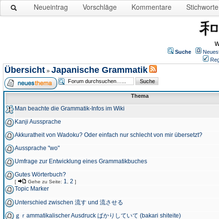
Neueintrag
Vorschläge
Kommentare
Stichworte
W
Suche
Neues
Reg
Übersicht
Japanische Grammatik
»
Thema
Man beachte die Grammatik-Infos im Wiki
Kanji Aussprache
Akkuratheit von Wadoku? Oder einfach nur schlecht von mir übersetzt?
Aussprache "wo"
Umfrage zur Entwicklung eines Grammatikbuches
Gutes Wörterbuch?
1
2
[
Gehe zu Seite:
,
]
Topic Marker
Unterschied zwischen 流す und 流させる
ｇｒammatikalischer Ausdruck ばかりしていて (bakari shiteite)