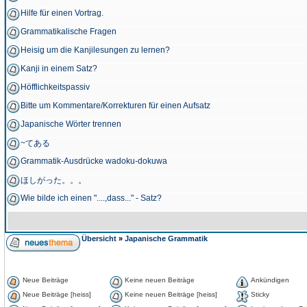
Hilfe für einen Vortrag.
Grammatikalische Fragen
Heisig um die Kanjilesungen zu lernen?
Kanji in einem Satz?
Höfflichkeitspassiv
Bitte um Kommentare/Korrekturen für einen Aufsatz
Japanische Wörter trennen
~てある
Grammatik-Ausdrücke wadoku-dokuwa
ほしがった。。。
Wie bilde ich einen "....,dass..." - Satz?
Übersicht
»
Japanische Grammatik
Neue Beiträge
Keine neuen Beiträge
Ankündigen
Neue Beiträge [heiss]
Keine neuen Beiträge [heiss]
Sticky