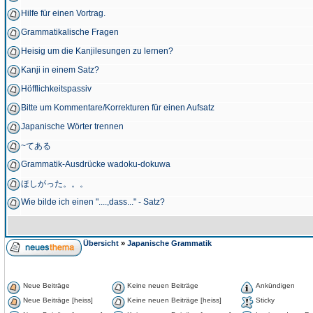
Hilfe für einen Vortrag.
Grammatikalische Fragen
Heisig um die Kanjilesungen zu lernen?
Kanji in einem Satz?
Höfflichkeitspassiv
Bitte um Kommentare/Korrekturen für einen Aufsatz
Japanische Wörter trennen
~てある
Grammatik-Ausdrücke wadoku-dokuwa
ほしがった。。。
Wie bilde ich einen "....,dass..." - Satz?
Übersicht
»
Japanische Grammatik
Neue Beiträge
Keine neuen Beiträge
Ankündigen
Neue Beiträge [heiss]
Keine neuen Beiträge [heiss]
Sticky