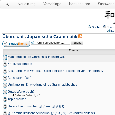
Neueintrag
Vorschläge
Kommentare
Stichworte
W
Suche
Neues
Reg
Übersicht
Japanische Grammatik
»
Thema
Man beachte die Grammatik-Infos im Wiki
Kanji Aussprache
Akkuratheit von Wadoku? Oder einfach nur schlecht von mir übersetzt?
Aussprache "wo"
Umfrage zur Entwicklung eines Grammatikbuches
Gutes Wörterbuch?
1
2
[
Gehe zu Seite:
,
]
Topic Marker
Unterschied zwischen 流す und 流させる
ｇｒammatikalischer Ausdruck ばかりしていて (bakari shiteite)