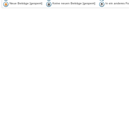
Neue Beiträge [gesperrt]
Keine neuen Beiträge [gesperrt]
In ein anderes F