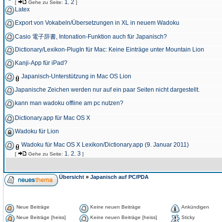
1
2
[
Gehe zu Seite:
,
]
Latex
Export von Vokabeln/Übersetzungen in XL in neuem Wadoku
Casio 電子辞書, Intonation-Funktion auch für Japanisch?
Dictionary/Lexikon-PlugIn für Mac: Keine Einträge unter Mountain Lion
Kanji-App für iPad?
Japanisch-Unterstützung in Mac OS Lion
Japanische Zeichen werden nur auf ein paar Seiten nicht dargestellt.
kann man wadoku offline am pc nutzen?
Dictionary.app für Mac OS X
Wadoku für Lion
Wadoku für Mac OS X Lexikon/Dictionary.app (9. Januar 2011)
1
2
3
[
Gehe zu Seite:
,
,
]
Übersicht
»
Japanisch auf PC/PDA
Neue Beiträge
Keine neuen Beiträge
Ankündigen
Neue Beiträge [heiss]
Keine neuen Beiträge [heiss]
Sticky