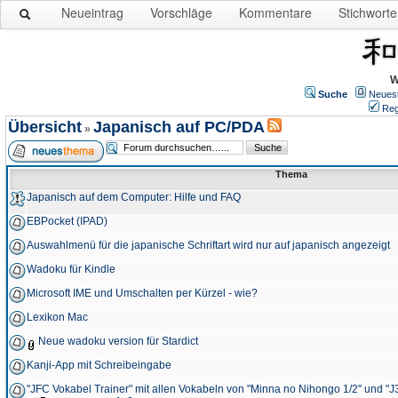
Neueintrag
Vorschläge
Kommentare
Stichworte
W
Suche
Neues
Reg
Übersicht
Japanisch auf PC/PDA
»
Thema
Japanisch auf dem Computer: Hilfe und FAQ
EBPocket (IPAD)
Auswahlmenü für die japanische Schriftart wird nur auf japanisch angezeigt
Wadoku für Kindle
Microsoft IME und Umschalten per Kürzel - wie?
Lexikon Mac
Neue wadoku version für Stardict
Kanji-App mit Schreibeingabe
"JFC Vokabel Trainer" mit allen Vokabeln von "Minna no Nihongo 1/2" und "J