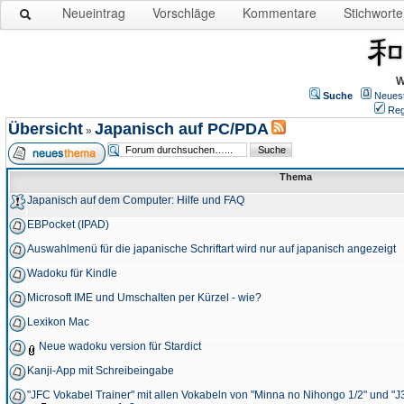
Neueintrag
Vorschläge
Kommentare
Stichworte
W
Suche
Neues
Reg
Übersicht
Japanisch auf PC/PDA
»
Thema
Japanisch auf dem Computer: Hilfe und FAQ
EBPocket (IPAD)
Auswahlmenü für die japanische Schriftart wird nur auf japanisch angezeigt
Wadoku für Kindle
Microsoft IME und Umschalten per Kürzel - wie?
Lexikon Mac
Neue wadoku version für Stardict
Kanji-App mit Schreibeingabe
"JFC Vokabel Trainer" mit allen Vokabeln von "Minna no Nihongo 1/2" und "J