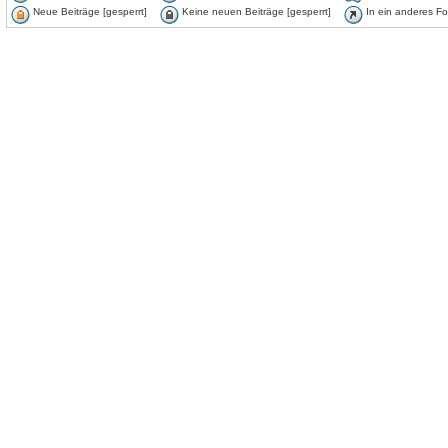
Neue Beiträge [gesperrt]
Keine neuen Beiträge [gesperrt]
In ein anderes F