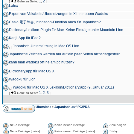
1
2
[
Gehe zu Seite:
,
]
Latex
Export von Vokabeln/Übersetzungen in XL in neuem Wadoku
Casio 電子辞書, Intonation-Funktion auch für Japanisch?
Dictionary/Lexikon-PlugIn für Mac: Keine Einträge unter Mountain Lion
Kanji-App für iPad?
Japanisch-Unterstützung in Mac OS Lion
Japanische Zeichen werden nur auf ein paar Seiten nicht dargestellt.
kann man wadoku offline am pc nutzen?
Dictionary.app für Mac OS X
Wadoku für Lion
Wadoku für Mac OS X Lexikon/Dictionary.app (9. Januar 2011)
1
2
3
[
Gehe zu Seite:
,
,
]
Übersicht
»
Japanisch auf PC/PDA
Neue Beiträge
Keine neuen Beiträge
Ankündigen
Neue Beiträge [heiss]
Keine neuen Beiträge [heiss]
Sticky