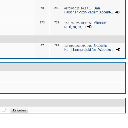
68
290
Dan
08/08/2023 20:37:14
Falscher Pitch-Pattern/Accent-...
173
733
Michaelr
15/07/2025 10:16:50
ra, ri, ru, re, ro
47
292
Skaidrite
13/10/2024 09:30:02
Kanji Lernprojekt (mit Wadoku ...