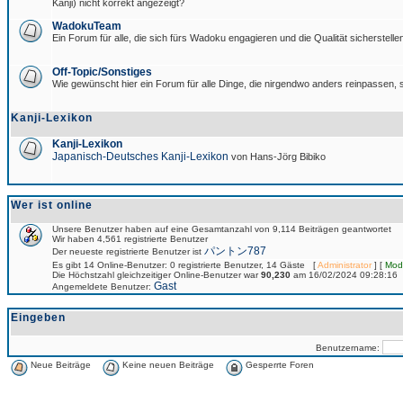
Kanji) nicht korrekt angezeigt?
WadokuTeam
Ein Forum für alle, die sich fürs Wadoku engagieren und die Qualität sicherstellen
Off-Topic/Sonstiges
Wie gewünscht hier ein Forum für alle Dinge, die nirgendwo anders reinpassen, s
Kanji-Lexikon
Kanji-Lexikon
Japanisch-Deutsches Kanji-Lexikon
von Hans-Jörg Bibiko
Wer ist online
Unsere Benutzer haben auf eine Gesamtanzahl von 9,114 Beiträgen geantwortet
Wir haben 4,561 registrierte Benutzer
パントン787
Der neueste registrierte Benutzer ist
Es gibt 14 Online-Benutzer: 0 registrierte Benutzer, 14 Gäste [
Administrator
] [
Mod
Die Höchstzahl gleichzeitiger Online-Benutzer war
90,230
am 16/02/2024 09:28:16
Gast
Angemeldete Benutzer:
Eingeben
Benutzername:
Neue Beiträge
Keine neuen Beiträge
Gesperrte Foren