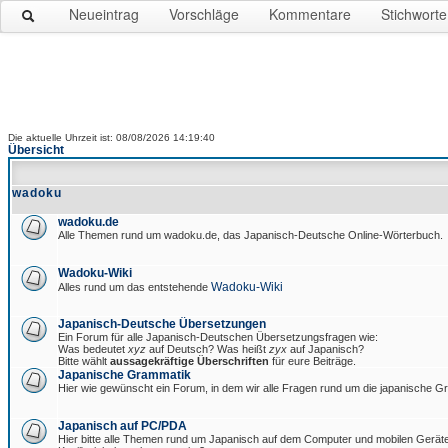
Neueintrag
Vorschläge
Kommentare
Stichworte
Die aktuelle Uhrzeit ist: 08/08/2026 14:19:40
Übersicht
wadoku
wadoku.de
Alle Themen rund um wadoku.de, das Japanisch-Deutsche Online-Wörterbuch.
Wadoku-Wiki
Wadoku-Wiki
Alles rund um das entstehende
Japanisch-Deutsche Übersetzungen
Ein Forum für alle Japanisch-Deutschen Übersetzungsfragen wie:
Was bedeutet
xyz
auf Deutsch? Was heißt
zyx
auf Japanisch?
Bitte wählt
aussagekräftige Überschriften
für eure Beiträge.
Japanische Grammatik
Hier wie gewünscht ein Forum, in dem wir alle Fragen rund um die japanische 
Japanisch auf PC/PDA
Hier bitte alle Themen rund um Japanisch auf dem Computer und mobilen Gerät