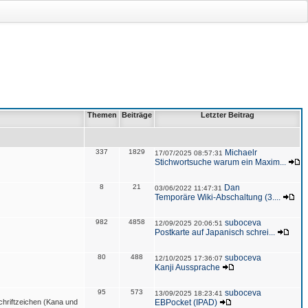
Themen
Beiträge
Letzter Beitrag
337
1829
Michaelr
17/07/2025 08:57:31
Stichwortsuche warum ein Maxim...
8
21
Dan
03/06/2022 11:47:31
Temporäre Wiki-Abschaltung (3....
982
4858
suboceva
12/09/2025 20:06:51
Postkarte auf Japanisch schrei...
80
488
suboceva
12/10/2025 17:36:07
Kanji Aussprache
95
573
suboceva
13/09/2025 18:23:41
hriftzeichen (Kana und
EBPocket (IPAD)