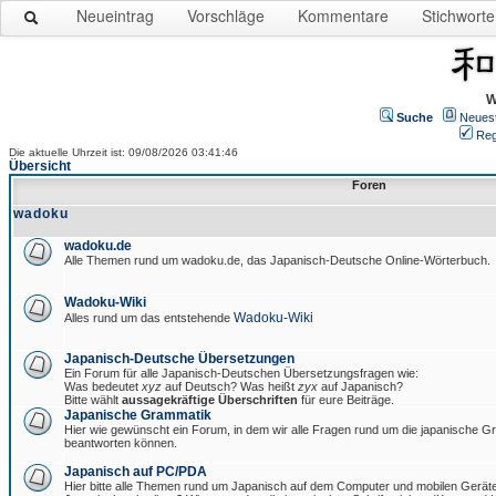
Neueintrag
Vorschläge
Kommentare
Stichworte
W
Suche
Neues
Reg
Die aktuelle Uhrzeit ist: 09/08/2026 03:41:46
Übersicht
Foren
wadoku
wadoku.de
Alle Themen rund um wadoku.de, das Japanisch-Deutsche Online-Wörterbuch.
Wadoku-Wiki
Wadoku-Wiki
Alles rund um das entstehende
Japanisch-Deutsche Übersetzungen
Ein Forum für alle Japanisch-Deutschen Übersetzungsfragen wie:
Was bedeutet
xyz
auf Deutsch? Was heißt
zyx
auf Japanisch?
Bitte wählt
aussagekräftige Überschriften
für eure Beiträge.
Japanische Grammatik
Hier wie gewünscht ein Forum, in dem wir alle Fragen rund um die japanische 
beantworten können.
Japanisch auf PC/PDA
Hier bitte alle Themen rund um Japanisch auf dem Computer und mobilen Gerät