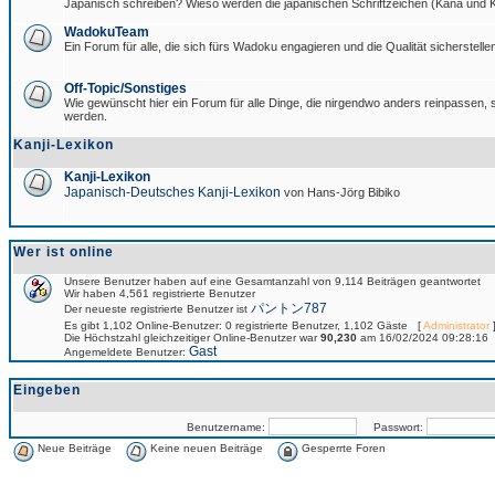
Japanisch schreiben? Wieso werden die japanischen Schriftzeichen (Kana und Ka
WadokuTeam
Ein Forum für alle, die sich fürs Wadoku engagieren und die Qualität sicherstellen
Off-Topic/Sonstiges
Wie gewünscht hier ein Forum für alle Dinge, die nirgendwo anders reinpassen, si
werden.
Kanji-Lexikon
Kanji-Lexikon
Japanisch-Deutsches Kanji-Lexikon
von Hans-Jörg Bibiko
Wer ist online
Unsere Benutzer haben auf eine Gesamtanzahl von 9,114 Beiträgen geantwortet
Wir haben 4,561 registrierte Benutzer
パントン787
Der neueste registrierte Benutzer ist
Es gibt 1,102 Online-Benutzer: 0 registrierte Benutzer, 1,102 Gäste [
Administrator
]
Die Höchstzahl gleichzeitiger Online-Benutzer war
90,230
am 16/02/2024 09:28:16
Gast
Angemeldete Benutzer:
Eingeben
Benutzername:
Passwort:
Neue Beiträge
Keine neuen Beiträge
Gesperrte Foren