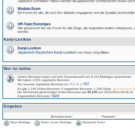
Japanisch schreiben? Wieso werden die japanischen Schriftzeichen (Kana und Ka
WadokuTeam
Ein Forum für alle, die sich fürs Wadoku engagieren und die Qualität sicherstellen
Off-Topic/Sonstiges
Wie gewünscht hier ein Forum für alle Dinge, die nirgendwo anders reinpassen, si
werden.
Kanji-Lexikon
Kanji-Lexikon
Japanisch-Deutsches Kanji-Lexikon
von Hans-Jörg Bibiko
Wer ist online
Unsere Benutzer haben auf eine Gesamtanzahl von 9,114 Beiträgen geantwortet
Wir haben 4,561 registrierte Benutzer
パントン787
Der neueste registrierte Benutzer ist
Es gibt 1,148 Online-Benutzer: 0 registrierte Benutzer, 1,148 Gäste [
Administrator
]
Die Höchstzahl gleichzeitiger Online-Benutzer war
90,230
am 16/02/2024 09:28:16
Gast
Angemeldete Benutzer:
Eingeben
Benutzername:
Passwort:
Neue Beiträge
Keine neuen Beiträge
Gesperrte Foren