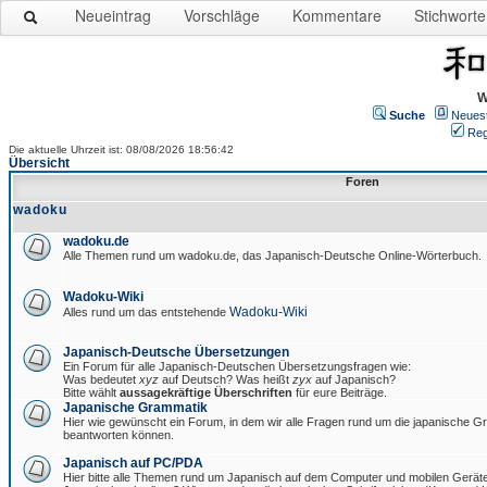
Neueintrag
Vorschläge
Kommentare
Stichworte
W
Suche
Neues
Reg
Die aktuelle Uhrzeit ist: 08/08/2026 18:56:42
Übersicht
Foren
wadoku
wadoku.de
Alle Themen rund um wadoku.de, das Japanisch-Deutsche Online-Wörterbuch.
Wadoku-Wiki
Wadoku-Wiki
Alles rund um das entstehende
Japanisch-Deutsche Übersetzungen
Ein Forum für alle Japanisch-Deutschen Übersetzungsfragen wie:
Was bedeutet
xyz
auf Deutsch? Was heißt
zyx
auf Japanisch?
Bitte wählt
aussagekräftige Überschriften
für eure Beiträge.
Japanische Grammatik
Hier wie gewünscht ein Forum, in dem wir alle Fragen rund um die japanische 
beantworten können.
Japanisch auf PC/PDA
Hier bitte alle Themen rund um Japanisch auf dem Computer und mobilen Gerät