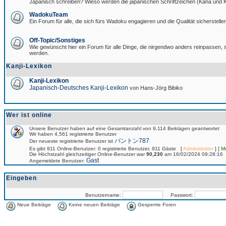
Japanisch schreiben? Wieso werden die japanischen Schriftzeichen (Kana und Ka
WadokuTeam
Ein Forum für alle, die sich fürs Wadoku engagieren und die Qualität sicherstellen
Off-Topic/Sonstiges
Wie gewünscht hier ein Forum für alle Dinge, die nirgendwo anders reinpassen, si
werden.
Kanji-Lexikon
Kanji-Lexikon
Japanisch-Deutsches Kanji-Lexikon
von Hans-Jörg Bibiko
Wer ist online
Unsere Benutzer haben auf eine Gesamtanzahl von 9,114 Beiträgen geantwortet
Wir haben 4,561 registrierte Benutzer
パントン787
Der neueste registrierte Benutzer ist
Es gibt 911 Online-Benutzer: 0 registrierte Benutzer, 911 Gäste [
Administrator
] [
M
Die Höchstzahl gleichzeitiger Online-Benutzer war
90,230
am 16/02/2024 09:28:16
Gast
Angemeldete Benutzer:
Eingeben
Benutzername:
Passwort:
Neue Beiträge
Keine neuen Beiträge
Gesperrte Foren