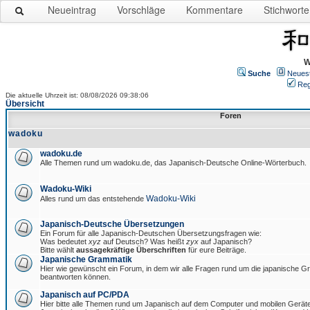
Neueintrag
Vorschläge
Kommentare
Stichworte
W
Suche
Neues
Reg
Die aktuelle Uhrzeit ist: 08/08/2026 09:38:06
Übersicht
Foren
wadoku
wadoku.de
Alle Themen rund um wadoku.de, das Japanisch-Deutsche Online-Wörterbuch.
Wadoku-Wiki
Wadoku-Wiki
Alles rund um das entstehende
Japanisch-Deutsche Übersetzungen
Ein Forum für alle Japanisch-Deutschen Übersetzungsfragen wie:
Was bedeutet
xyz
auf Deutsch? Was heißt
zyx
auf Japanisch?
Bitte wählt
aussagekräftige Überschriften
für eure Beiträge.
Japanische Grammatik
Hier wie gewünscht ein Forum, in dem wir alle Fragen rund um die japanische 
beantworten können.
Japanisch auf PC/PDA
Hier bitte alle Themen rund um Japanisch auf dem Computer und mobilen Gerät