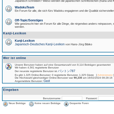
Japanisch schreiben? Wieso werden die japanischen Schriftzeichen (Kana und Ka
WadokuTeam
Ein Forum für alle, die sich fürs Wadoku engagieren und die Qualität sicherstellen
Off-Topic/Sonstiges
Wie gewünscht hier ein Forum für alle Dinge, die nirgendwo anders reinpassen, si
werden.
Kanji-Lexikon
Kanji-Lexikon
Japanisch-Deutsches Kanji-Lexikon
von Hans-Jörg Bibiko
Wer ist online
Unsere Benutzer haben auf eine Gesamtanzahl von 9,114 Beiträgen geantwortet
Wir haben 4,561 registrierte Benutzer
パントン787
Der neueste registrierte Benutzer ist
Es gibt 1,325 Online-Benutzer: 0 registrierte Benutzer, 1,325 Gäste [
Administrator
]
Die Höchstzahl gleichzeitiger Online-Benutzer war
90,230
am 16/02/2024 09:28:16
Gast
Angemeldete Benutzer:
Eingeben
Benutzername:
Passwort:
Neue Beiträge
Keine neuen Beiträge
Gesperrte Foren