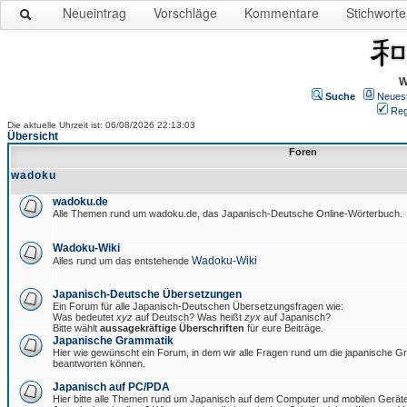
Neueintrag
Vorschläge
Kommentare
Stichworte
W
Suche
Neues
Reg
Die aktuelle Uhrzeit ist: 06/08/2026 22:13:03
Übersicht
Foren
wadoku
wadoku.de
Alle Themen rund um wadoku.de, das Japanisch-Deutsche Online-Wörterbuch.
Wadoku-Wiki
Wadoku-Wiki
Alles rund um das entstehende
Japanisch-Deutsche Übersetzungen
Ein Forum für alle Japanisch-Deutschen Übersetzungsfragen wie:
Was bedeutet
xyz
auf Deutsch? Was heißt
zyx
auf Japanisch?
Bitte wählt
aussagekräftige Überschriften
für eure Beiträge.
Japanische Grammatik
Hier wie gewünscht ein Forum, in dem wir alle Fragen rund um die japanische 
beantworten können.
Japanisch auf PC/PDA
Hier bitte alle Themen rund um Japanisch auf dem Computer und mobilen Gerät