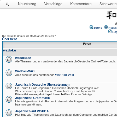
Neueintrag
Vorschläge
Kommentare
Stichworte
W
Suche
Neues
Reg
Die aktuelle Uhrzeit ist: 06/08/2026 03:45:07
Übersicht
Foren
wadoku
wadoku.de
Alle Themen rund um wadoku.de, das Japanisch-Deutsche Online-Wörterbuch.
Wadoku-Wiki
Wadoku-Wiki
Alles rund um das entstehende
Japanisch-Deutsche Übersetzungen
Ein Forum für alle Japanisch-Deutschen Übersetzungsfragen wie:
Was bedeutet
xyz
auf Deutsch? Was heißt
zyx
auf Japanisch?
Bitte wählt
aussagekräftige Überschriften
für eure Beiträge.
Japanische Grammatik
Hier wie gewünscht ein Forum, in dem wir alle Fragen rund um die japanische 
beantworten können.
Japanisch auf PC/PDA
Hier bitte alle Themen rund um Japanisch auf dem Computer und mobilen Gerät