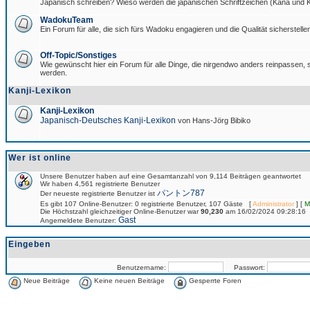
Japanisch schreiben? Wieso werden die japanischen Schriftzeichen (Kana und Ka
WadokuTeam
Ein Forum für alle, die sich fürs Wadoku engagieren und die Qualität sicherstellen
Off-Topic/Sonstiges
Wie gewünscht hier ein Forum für alle Dinge, die nirgendwo anders reinpassen, si
werden.
Kanji-Lexikon
Kanji-Lexikon
Japanisch-Deutsches Kanji-Lexikon
von Hans-Jörg Bibiko
Wer ist online
Unsere Benutzer haben auf eine Gesamtanzahl von 9,114 Beiträgen geantwortet
Wir haben 4,561 registrierte Benutzer
パントン787
Der neueste registrierte Benutzer ist
Es gibt 107 Online-Benutzer: 0 registrierte Benutzer, 107 Gäste [
Administrator
] [
M
Die Höchstzahl gleichzeitiger Online-Benutzer war
90,230
am 16/02/2024 09:28:16
Gast
Angemeldete Benutzer:
Eingeben
Benutzername:
Passwort:
Neue Beiträge
Keine neuen Beiträge
Gesperrte Foren