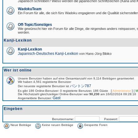
Japanisch schreiben? Wieso werden die japanischen Schriftzeichen (Kana und Ka
WadokuTeam
Ein Forum für alle, die sich fürs Wadoku engagieren und die Qualität sicherstellen
Off-Topic/Sonstiges
Wie gewünscht hier ein Forum für alle Dinge, die nirgendwo anders reinpassen, si
werden.
Kanji-Lexikon
Kanji-Lexikon
Japanisch-Deutsches Kanji-Lexikon
von Hans-Jörg Bibiko
Wer ist online
Unsere Benutzer haben auf eine Gesamtanzahl von 9,114 Beiträgen geantwortet
Wir haben 4,561 registrierte Benutzer
パントン787
Der neueste registrierte Benutzer ist
Es gibt 186 Online-Benutzer: 0 registrierte Benutzer, 186 Gäste [
Administrator
] [
M
Die Höchstzahl gleichzeitiger Online-Benutzer war
90,230
am 16/02/2024 09:28:16
Gast
Angemeldete Benutzer:
Eingeben
Benutzername:
Passwort:
Neue Beiträge
Keine neuen Beiträge
Gesperrte Foren