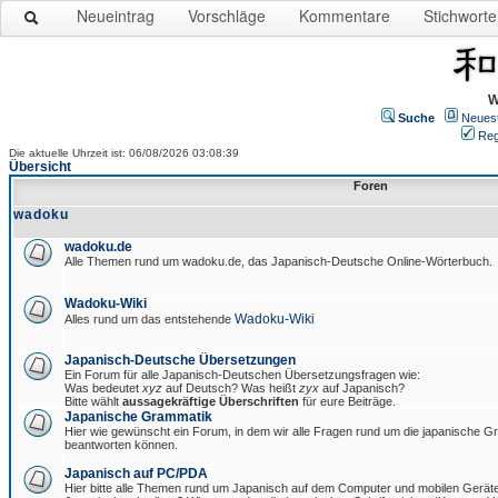
Neueintrag
Vorschläge
Kommentare
Stichworte
W
Suche
Neues
Reg
Die aktuelle Uhrzeit ist: 06/08/2026 03:08:39
Übersicht
Foren
wadoku
wadoku.de
Alle Themen rund um wadoku.de, das Japanisch-Deutsche Online-Wörterbuch.
Wadoku-Wiki
Wadoku-Wiki
Alles rund um das entstehende
Japanisch-Deutsche Übersetzungen
Ein Forum für alle Japanisch-Deutschen Übersetzungsfragen wie:
Was bedeutet
xyz
auf Deutsch? Was heißt
zyx
auf Japanisch?
Bitte wählt
aussagekräftige Überschriften
für eure Beiträge.
Japanische Grammatik
Hier wie gewünscht ein Forum, in dem wir alle Fragen rund um die japanische 
beantworten können.
Japanisch auf PC/PDA
Hier bitte alle Themen rund um Japanisch auf dem Computer und mobilen Gerät