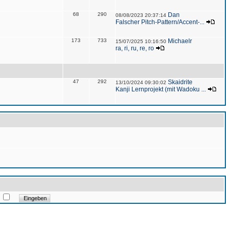
68
290
Dan
08/08/2023 20:37:14
Falscher Pitch-Pattern/Accent-...
173
733
Michaelr
15/07/2025 10:16:50
ra, ri, ru, re, ro
47
292
Skaidrite
13/10/2024 09:30:02
Kanji Lernprojekt (mit Wadoku ...