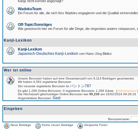
Kanji) nicht korrekt angezeigt?
WadokuTeam
Ein Forum für alle, die sich fürs Wadoku engagieren und die Qualität sicherstellen
Off-Topic/Sonstiges
Wie gewünscht hier ein Forum für alle Dinge, die nirgendwo anders reinpassen, s
Kanji-Lexikon
Kanji-Lexikon
Japanisch-Deutsches Kanji-Lexikon
von Hans-Jörg Bibiko
Wer ist online
Unsere Benutzer haben auf eine Gesamtanzahl von 9,114 Beiträgen geantwortet
Wir haben 4,561 registrierte Benutzer
パントン787
Der neueste registrierte Benutzer ist
Es gibt 1,268 Online-Benutzer: 0 registrierte Benutzer, 1,268 Gäste [
Administrator
]
Die Höchstzahl gleichzeitiger Online-Benutzer war
90,230
am 16/02/2024 09:28:16
Gast
Angemeldete Benutzer:
Eingeben
Benutzername:
Neue Beiträge
Keine neuen Beiträge
Gesperrte Foren