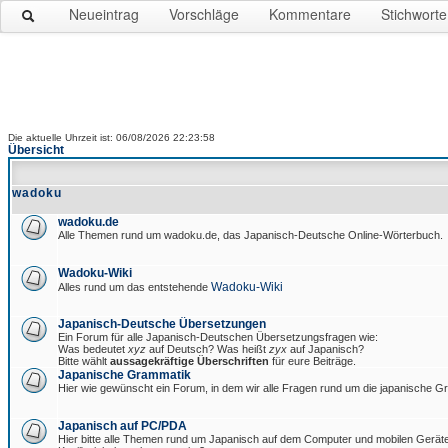
Neueintrag
Vorschläge
Kommentare
Stichworte
Die aktuelle Uhrzeit ist: 06/08/2026 22:23:58
Übersicht
wadoku
wadoku.de
Alle Themen rund um wadoku.de, das Japanisch-Deutsche Online-Wörterbuch.
Wadoku-Wiki
Wadoku-Wiki
Alles rund um das entstehende
Japanisch-Deutsche Übersetzungen
Ein Forum für alle Japanisch-Deutschen Übersetzungsfragen wie:
Was bedeutet
xyz
auf Deutsch? Was heißt
zyx
auf Japanisch?
Bitte wählt
aussagekräftige Überschriften
für eure Beiträge.
Japanische Grammatik
Hier wie gewünscht ein Forum, in dem wir alle Fragen rund um die japanische 
Japanisch auf PC/PDA
Hier bitte alle Themen rund um Japanisch auf dem Computer und mobilen Gerät