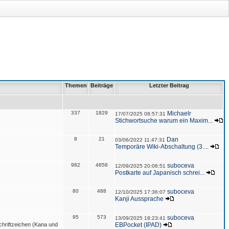
Themen
Beiträge
Letzter Beitrag
337
1829
Michaelr
17/07/2025 08:57:31
Stichwortsuche warum ein Maxim...
8
21
Dan
03/06/2022 11:47:31
Temporäre Wiki-Abschaltung (3....
982
4858
suboceva
12/09/2025 20:06:51
Postkarte auf Japanisch schrei...
80
488
suboceva
12/10/2025 17:36:07
Kanji Aussprache
95
573
suboceva
13/09/2025 18:23:41
hriftzeichen (Kana und
EBPocket (IPAD)