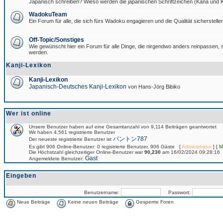
Japanisch schreiben? Wieso werden die japanischen Schriftzeichen (Kana und Ka
WadokuTeam
Ein Forum für alle, die sich fürs Wadoku engagieren und die Qualität sicherstellen
Off-Topic/Sonstiges
Wie gewünscht hier ein Forum für alle Dinge, die nirgendwo anders reinpassen, si
werden.
Kanji-Lexikon
Kanji-Lexikon
Japanisch-Deutsches Kanji-Lexikon
von Hans-Jörg Bibiko
Wer ist online
Unsere Benutzer haben auf eine Gesamtanzahl von 9,114 Beiträgen geantwortet
Wir haben 4,561 registrierte Benutzer
パントン787
Der neueste registrierte Benutzer ist
Es gibt 906 Online-Benutzer: 0 registrierte Benutzer, 906 Gäste [
Administrator
] [
M
Die Höchstzahl gleichzeitiger Online-Benutzer war
90,230
am 16/02/2024 09:28:16
Gast
Angemeldete Benutzer:
Eingeben
Benutzername:
Passwort:
Neue Beiträge
Keine neuen Beiträge
Gesperrte Foren