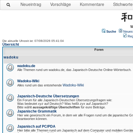
Neueintrag
Vorschläge
Kommentare
Stichworte
W
Suche
Neues
Reg
Die aktuelle Uhrzeit ist: 07/08/2026 05:41:04
Übersicht
Foren
wadoku
wadoku.de
Alle Themen rund um wadoku.de, das Japanisch-Deutsche Online-Wörterbuch.
Wadoku-Wiki
Wadoku-Wiki
Alles rund um das entstehende
Japanisch-Deutsche Übersetzungen
Ein Forum für alle Japanisch-Deutschen Übersetzungsfragen wie:
Was bedeutet
xyz
auf Deutsch? Was heißt
zyx
auf Japanisch?
Bitte wählt
aussagekräftige Überschriften
für eure Beiträge.
Japanische Grammatik
Hier wie gewünscht ein Forum, in dem wir alle Fragen rund um die japanische 
beantworten können.
Japanisch auf PC/PDA
Hier bitte alle Themen rund um Japanisch auf dem Computer und mobilen Gerät