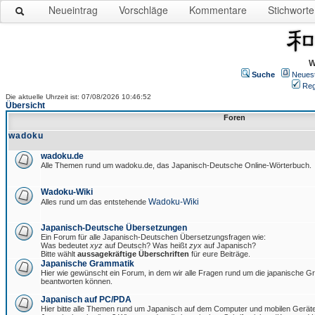
Neueintrag
Vorschläge
Kommentare
Stichworte
W
Suche
Neues
Reg
Die aktuelle Uhrzeit ist: 07/08/2026 10:46:52
Übersicht
Foren
wadoku
wadoku.de
Alle Themen rund um wadoku.de, das Japanisch-Deutsche Online-Wörterbuch.
Wadoku-Wiki
Wadoku-Wiki
Alles rund um das entstehende
Japanisch-Deutsche Übersetzungen
Ein Forum für alle Japanisch-Deutschen Übersetzungsfragen wie:
Was bedeutet
xyz
auf Deutsch? Was heißt
zyx
auf Japanisch?
Bitte wählt
aussagekräftige Überschriften
für eure Beiträge.
Japanische Grammatik
Hier wie gewünscht ein Forum, in dem wir alle Fragen rund um die japanische 
beantworten können.
Japanisch auf PC/PDA
Hier bitte alle Themen rund um Japanisch auf dem Computer und mobilen Gerät