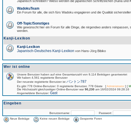
Japanisch schreiben? Wieso werden die japanischen Schriftzeichen (Kana und Ka
WadokuTeam
Ein Forum für alle, die sich fürs Wadoku engagieren und die Qualität sicherstellen
Off-Topic/Sonstiges
Wie gewünscht hier ein Forum für alle Dinge, die nirgendwo anders reinpassen, si
werden.
Kanji-Lexikon
Kanji-Lexikon
Japanisch-Deutsches Kanji-Lexikon
von Hans-Jörg Bibiko
Wer ist online
Unsere Benutzer haben auf eine Gesamtanzahl von 9,114 Beiträgen geantwortet
Wir haben 4,561 registrierte Benutzer
パントン787
Der neueste registrierte Benutzer ist
Es gibt 778 Online-Benutzer: 0 registrierte Benutzer, 778 Gäste [
Administrator
] [
M
Die Höchstzahl gleichzeitiger Online-Benutzer war
90,230
am 16/02/2024 09:28:16
Gast
Angemeldete Benutzer:
Eingeben
Benutzername:
Passwort:
Neue Beiträge
Keine neuen Beiträge
Gesperrte Foren